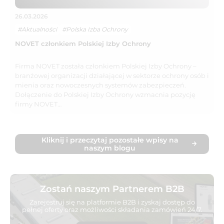
26.03.2026
#Aktualności
#Polska Izba Ochrony
NOVET członkiem Polskiej Izby Ochrony
Firma NOVET została członkiem Polskiej Izby Ochrony –
branżowej organizacji działającej w sektorze ochrony osób i
mienia oraz nowoczesnych systemów zabezpieczeń.
Dołączenie do Polskiej Izby Ochrony wzmacnia pozycję
firmy NOVET…
Kliknij i przeczytaj pozostałe wpisy na
naszym blogu
Zostań naszym Partnerem B2B
Zarejestruj się na platformie B2B i zyskaj dostęp do
pełnej oferty oraz możliwości składania zamówień 24/7.