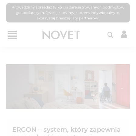
Prowadzimy sprzedaż tylko dla zarejestrowanych podmiotów
gospodarczych. Jeżeli jesteś inwestorem indywidualnym,
skorzystaj z naszej
listy partnerów
.
ERGON – system, który zapewnia