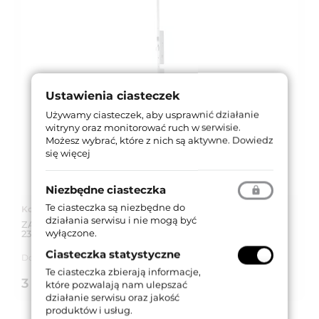
Ustawienia ciasteczek
Używamy ciasteczek, aby usprawnić działanie
witryny oraz monitorować ruch w serwisie.
Możesz wybrać, które z nich są aktywne.
Dowiedz
się więcej
Niezbędne ciasteczka
Te ciasteczka są niezbędne do
Kod produktu: 7A3600352.S
działania serwisu i nie mogą być
ZAMEK MULTIBLINDO EMOTION 92WB, E=35 mm,
wyłączone.
2300x24x6 mm, LEWY, STAL NIERDZEWNA
Ciasteczka statystyczne
Dostępność:
Dostępny
Te ciasteczka zbierają informacje,
3 197,16 zł
/ szt.
które pozwalają nam ulepszać
brutto (z VAT 23%)
działanie serwisu oraz jakość
produktów i usług.