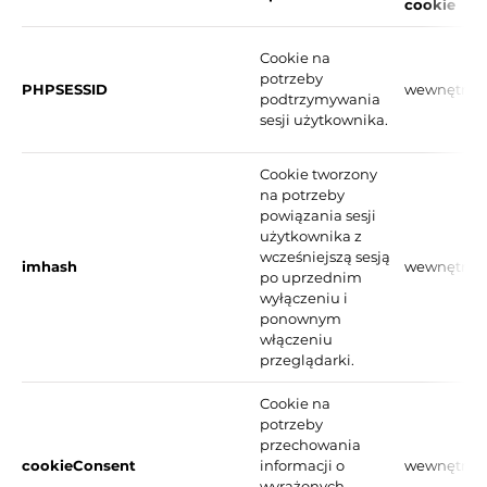
cookie
Cookie na
potrzeby
PHPSESSID
wewnętrzn
podtrzymywania
sesji użytkownika.
Cookie tworzony
na potrzeby
powiązania sesji
użytkownika z
wcześniejszą sesją
imhash
wewnętrzn
po uprzednim
wyłączeniu i
ponownym
włączeniu
przeglądarki.
Cookie na
potrzeby
przechowania
cookieConsent
informacji o
wewnętrzn
wyrażonych