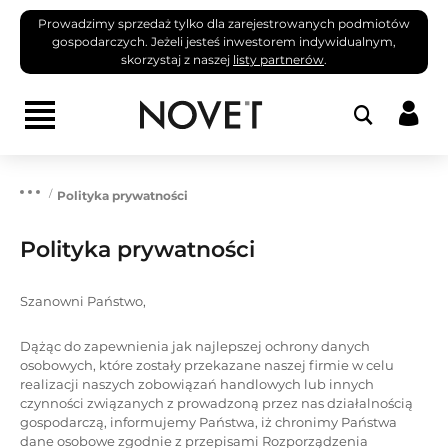
Prowadzimy sprzedaż tylko dla zarejestrowanych podmiotów
gospodarczych. Jeżeli jesteś inwestorem indywidualnym,
skorzystaj z naszej
listy partnerów
.
Polityka prywatności
Polityka prywatności
Szanowni Państwo,
Dążąc do zapewnienia jak najlepszej ochrony danych
osobowych, które zostały przekazane naszej firmie w celu
realizacji naszych zobowiązań handlowych lub innych
czynności związanych z prowadzoną przez nas działalnością
gospodarczą, informujemy Państwa, iż chronimy Państwa
dane osobowe zgodnie z przepisami Rozporządzenia