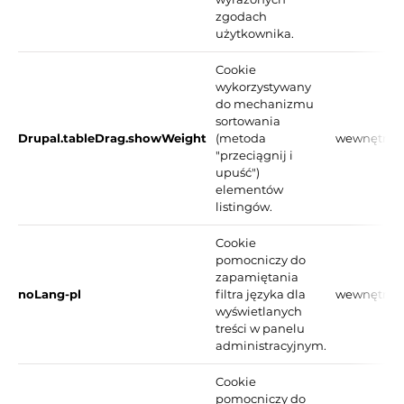
zgodach
użytkownika.
Cookie
wykorzystywany
do mechanizmu
sortowania
Drupal.tableDrag.showWeight
(metoda
wewnętrzn
"przeciągnij i
upuść")
elementów
listingów.
Cookie
pomocniczy do
zapamiętania
noLang-pl
filtra języka dla
wewnętrzn
wyświetlanych
treści w panelu
administracyjnym.
Cookie
pomocniczy do