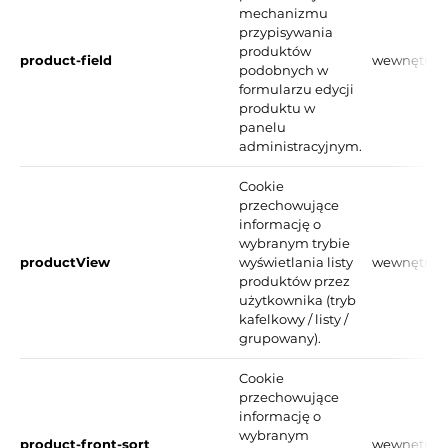
mechanizmu
przypisywania
produktów
product-field
wewnętrzn
podobnych w
formularzu edycji
produktu w
panelu
administracyjnym.
Cookie
przechowujące
informację o
wybranym trybie
productView
wyświetlania listy
wewnętrzn
produktów przez
użytkownika (tryb
kafelkowy / listy /
grupowany).
Cookie
przechowujące
informację o
wybranym
product-front-sort
wewnętrzn