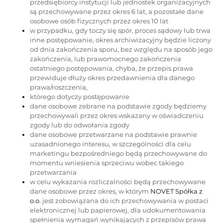
przedsiębiorcy instytucji lub jednostek organizacyjnych
są przechowywane przez okres 6 lat, a pozostałe dane
osobowe osób fizycznych przez okres 10 lat
w przypadku, gdy toczy się spór, proces sądowy lub trwa
inne postępowanie, okres archiwizacyjny będzie liczony
od dnia zakończenia sporu, bez względu na sposób jego
zakończenia, lub prawomocnego zakończenia
ostatniego postępowania, chyba, że przepis prawa
przewiduje dłuży okres przedawnienia dla danego
prawa/roszczenia,
którego dotyczy postępowanie
dane osobowe zebrane na podstawie zgody będziemy
przechowywali przez okres wskazany w oświadczeniu
zgody lub do odwołania zgody
dane osobowe przetwarzane na podstawie prawnie
uzasadnionego interesu, w szczególności dla celu
marketingu bezpośredniego będą przechowywane do
momentu wniesienia sprzeciwu wobec takiego
przetwarzania
w celu wykazania rozliczalności będą przechowywane
dane osobowe przez okres, w którym
NOVET Spółka z
o.o.
jest zobowiązana do ich przechowywania w postaci
elektronicznej lub papierowej, dla udokumentowania
spełnienia wymagań wynikających z przepisów prawa