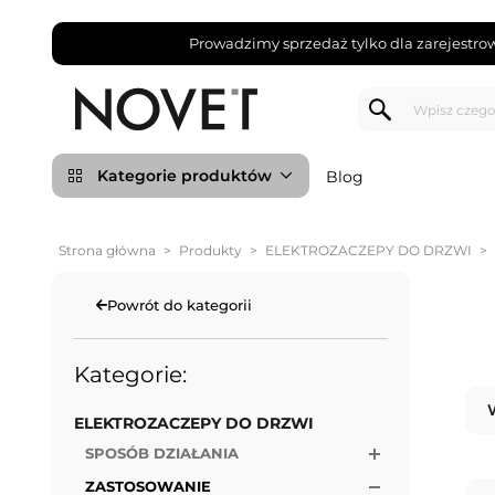
Prowadzimy sprzedaż tylko dla zarejestro
Kategorie produktów
Blog
Strona główna
>
Produkty
>
ELEKTROZACZEPY DO DRZWI
>
Powrót do kategorii
Kategorie:
ELEKTROZACZEPY DO DRZWI
SPOSÓB DZIAŁANIA
ZASTOSOWANIE