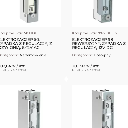
od produktu: 50 NDF
Kod produktu: 99-2 NF 512
ELEKTROZACZEP 50,
ELEKTROZACZEP 99
ZAPADKA Z REGULACJĄ, Z
REWERSYJNY, ZAPADKA Z
DŹWIGNIĄ, 8-12V AC
REGULACJĄ, 12V DC
ostępność:
Na zamówienie
Dostępność:
Dostępny
202,64 zł
309,92 zł
/ szt.
/ szt.
rutto (z VAT 23%)
brutto (z VAT 23%)