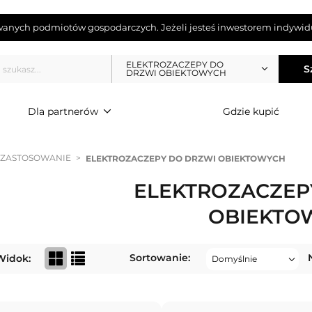
wanych podmiotów gospodarczych. Jeżeli jesteś inwestorem indywidu
ELEKTROZACZEPY DO
S
DRZWI OBIEKTOWYCH
Dla partnerów
Gdzie kupić
ZASTOSOWANIE
>
ELEKTROZACZEPY DO DRZWI OBIEKTOWYCH
ELEKTROZACZEP
OBIEKTO
Sortowanie:
Widok: