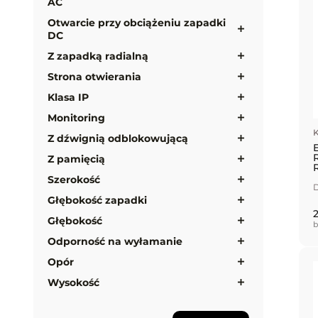
AC
Otwarcie przy obciążeniu zapadki
DC
Z zapadką radialną
Strona otwierania
Klasa IP
Monitoring
K
Z dźwignią odblokowującą
Z pamięcią
Szerokość
D
Głębokość zapadki
2
Głębokość
b
Odporność na wyłamanie
Opór
Wysokość