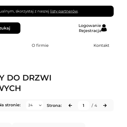
alnym, skorzystaj z naszej
listy partnerów
.
Logowanie
zukaj
Rejestracja
O firmie
Kontakt
Y DO DRZWI
WYCH
Na stronie:
Strona:
/
4