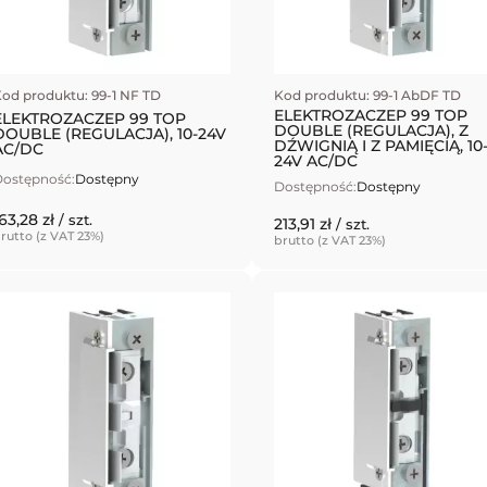
od produktu: 99-1 NF TD
Kod produktu: 99-1 AbDF TD
ELEKTROZACZEP 99 TOP
ELEKTROZACZEP 99 TOP
DOUBLE (REGULACJA), Z
DOUBLE (REGULACJA), 10-24V
DŹWIGNIĄ I Z PAMIĘCIĄ, 10
AC/DC
24V AC/DC
ostępność:
Dostępny
Dostępność:
Dostępny
63,28 zł
/ szt.
213,91 zł
/ szt.
rutto (z VAT 23%)
brutto (z VAT 23%)