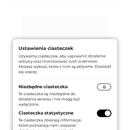
Ustawienia ciasteczek
Używamy ciasteczek, aby usprawnić działanie
witryny oraz monitorować ruch w serwisie.
Możesz wybrać, które z nich są aktywne.
Dowiedz
się więcej
Niezbędne ciasteczka
Te ciasteczka są niezbędne do
działania serwisu i nie mogą być
wyłączone.
Ciasteczka statystyczne
Kod produktu: 019CV-0050-OZ
Te ciasteczka zbierają informacje,
które pozwalają nam ulepszać
BLOKADA WC KWADRATOWA 019 [POKRĘTŁO