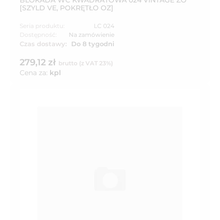
BLOKADA WC KWADRATOWA 024 VINTAGE ZO
[SZYLD VE, POKRĘTŁO OZ]
Seria produktu:
LC 024
Dostępność:
Na zamówienie
Czas dostawy:
Do 8 tygodni
279,12 zł
brutto (z VAT 23%)
Cena za:
kpl