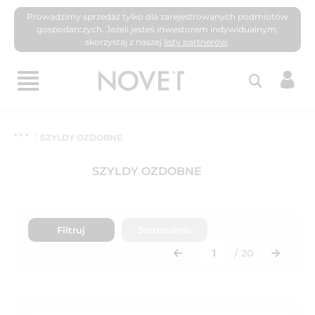
Prowadzimy sprzedaż tylko dla zarejestrowanych podmiotów
gospodarczych. Jeżeli jesteś inwestorem indywidualnym,
skorzystaj z naszej
listy partnerów
.
SZYLDY OZDOBNE
SZYLDY OZDOBNE
Filtruj
Sortowanie
/
20