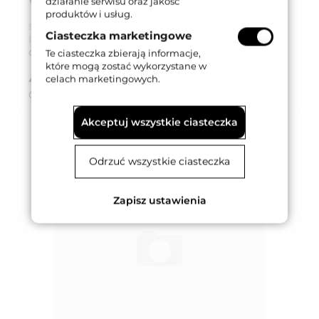
VINTAGE] OZ
działanie serwisu oraz jakość
produktów i usług.
Seria produktu:
LC 019
Ciasteczka marketingowe
Dostępność:
Na zamówienie
Czas dostawy:
Do 8 tygodni
Te ciasteczka zbierają informacje,
które mogą zostać wykorzystane w
418,68 zł
celach marketingowych.
brutto (z VAT 23%)
Cena za:
kpl
Akceptuj wszystkie ciasteczka
Odrzuć wszystkie ciasteczka
Zapisz ustawienia