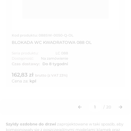
Kod produktu: 088SW-0050-Q-OL
BLOKADA WC KWADRATOWA 088 OL
Seria produktu:
LC 088
Dostępność:
Na zamówienie
Czas dostawy:
Do 8 tygodni
162,83 zł
brutto (z VAT 23%)
Cena za:
kpl
/
20
Szyldy ozdobne do drzwi
zaprojektowane w taki sposób, aby
komponowały się z poszczególnymi modelami klamek oraz