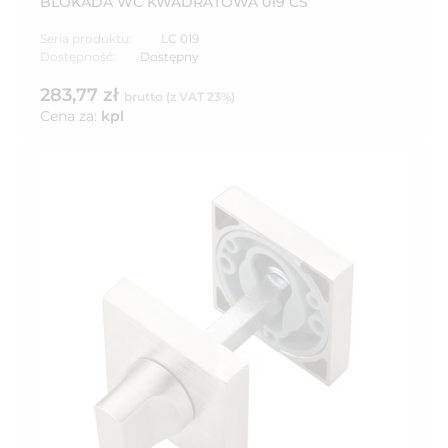
BLOKADA WC KWADRATOWA 019 CS
Seria produktu:
LC 019
Dostępność:
Dostępny
283,77 zł
brutto (z VAT 23%)
Cena za:
kpl