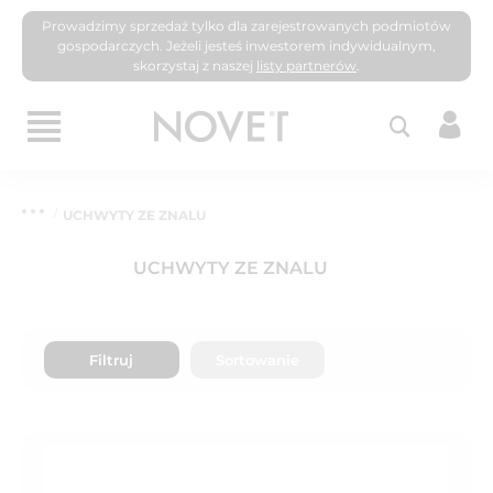
Prowadzimy sprzedaż tylko dla zarejestrowanych podmiotów
gospodarczych. Jeżeli jesteś inwestorem indywidualnym,
skorzystaj z naszej
listy partnerów
.
UCHWYTY ZE ZNALU
UCHWYTY ZE ZNALU
Filtruj
Sortowanie