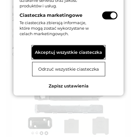
działanie serwisu oraz jakość
produktów i usług.
Kod produktu: KS028K27AOCS
KOMPLET KWADRATOWYCH UCHWYTÓW HOOKY
Ciasteczka marketingowe
ZERO CHROMOWANY MATOWY
Te ciasteczka zbierają informacje,
które mogą zostać wykorzystane w
Seria produktu:
Hooky Zero
celach marketingowych.
Dostępność:
Do wyczerpania stanu
43,05 zł
brutto (z VAT 23%)
Akceptuj wszystkie ciasteczka
Cena za:
kpl
Odrzuć wszystkie ciasteczka
Zapisz ustawienia