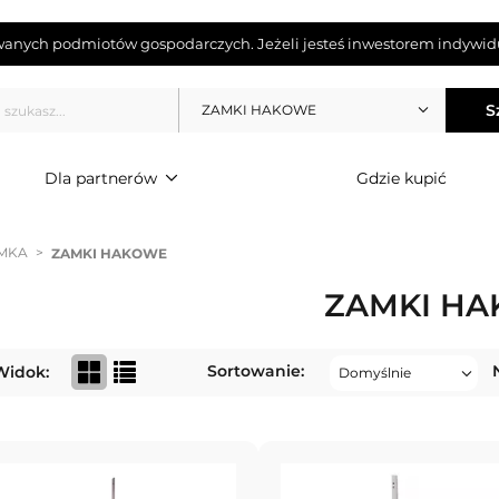
wanych podmiotów gospodarczych. Jeżeli jesteś inwestorem indywidu
S
ZAMKI HAKOWE
Dla partnerów
Gdzie kupić
MKA
>
ZAMKI HAKOWE
ZAMKI H
Sortowanie:
Widok: