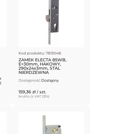
Kod produktu: 781304B
ZAMEK ELECTA 85WB,
E=30mm, HAKOWY,
290x24x3mm, STAL
NIERDZEWNA
a
Dostępność:
Dostępny
ę
159,36 zł
/ szt.
brutto (z VAT 23%)