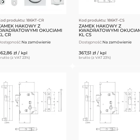
od produktu: 186KT-CR
Kod produktu: 186KT-CS
ZAMEK HAKOWY Z
ZAMEK HAKOWY Z
KWADRATOWYMI OKUCIAMI
KWADRATOWYMI OKUCIAM
KL CR
KL CS
ostępność:
Na zamówienie
Dostępność:
Na zamówienie
362,86 zł
367,51 zł
/ kpl
/ kpl
rutto (z VAT 23%)
brutto (z VAT 23%)