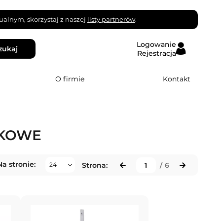
alnym, skorzystaj z naszej
listy partnerów
.
Logowanie
zukaj
Rejestracja
O firmie
Kontakt
AKOWE
Na stronie:
Strona:
/
6