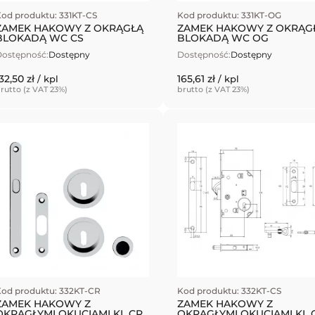
od produktu: 331KT-CS
Kod produktu: 331KT-OG
ZAMEK HAKOWY Z OKRĄGŁĄ
ZAMEK HAKOWY Z OKRĄG
BLOKADĄ WC CS
BLOKADĄ WC OG
ostępność:
Dostępny
Dostępność:
Dostępny
32,50 zł
165,61 zł
/ kpl
/ kpl
rutto (z VAT 23%)
brutto (z VAT 23%)
od produktu: 332KT-CR
Kod produktu: 332KT-CS
ZAMEK HAKOWY Z
ZAMEK HAKOWY Z
OKRĄGŁYMI OKUCIAMI KL CR
OKRĄGŁYMI OKUCIAMI KL 