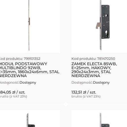
od produktu: 799101352
Kod produktu: 781470250
MODUŁ PODSTAWOWY
ZAMEK ELECTA 85WB,
MULTIBLINDO 92WB,
E=25mm, HAKOWY,
E=35mm, 1860x24x6mm, STAL
290x24x3mm, STAL
NIERDZEWNA
NIERDZEWNA
ostępność:
Dostępny
Dostępność:
Dostępny
584,05 zł
132,51 zł
/ szt.
/ szt.
rutto (z VAT 23%)
brutto (z VAT 23%)