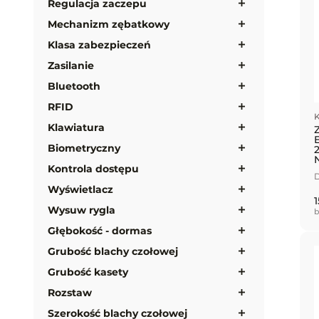
Regulacja zaczepu
Mechanizm zębatkowy
Klasa zabezpieczeń
Zasilanie
Bluetooth
RFID
K
Klawiatura
Biometryczny
Kontrola dostępu
D
Wyświetlacz
1
Wysuw rygla
b
Głębokość - dormas
Grubość blachy czołowej
Grubość kasety
Rozstaw
Szerokość blachy czołowej