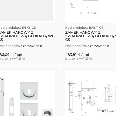
od produktu: 195KT-CS
Kod produktu: 184KT-CS
ZAMEK HAKOWY Z
ZAMEK HAKOWY Z
KWADRATOWĄ BLOKADĄ WC
KWADRATOWĄ BLOKADĄ
CS
CS
ostępność:
Na zamówienie
Dostępność:
Na zamówienie
86,09 zł
483,81 zł
/ kpl
/ kpl
rutto (z VAT 23%)
brutto (z VAT 23%)