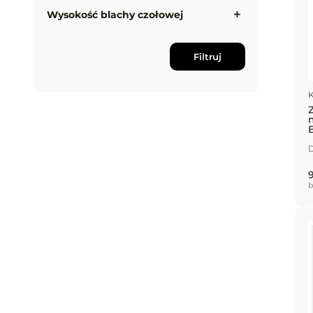
Wysokość blachy czołowej
Filtruj
K
D
9
b