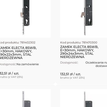
od produktu: 781402302
Kod produktu: 781470300
ZAMEK ELECTA 85WB,
ZAMEK ELECTA 85WB,
E=30mm, HAKOWY,
E=30mm, HAKOWY,
290x24x3mm, STAL
290x22x3mm, STAL
NIERDZEWNA
NIERDZEWNA
Dostępność:
Oczekiwanie n
ostępność:
Na zamówienie
dostaw
32,51 zł
/ szt.
132,51 zł
/ szt.
rutto (z VAT 23%)
brutto (z VAT 23%)