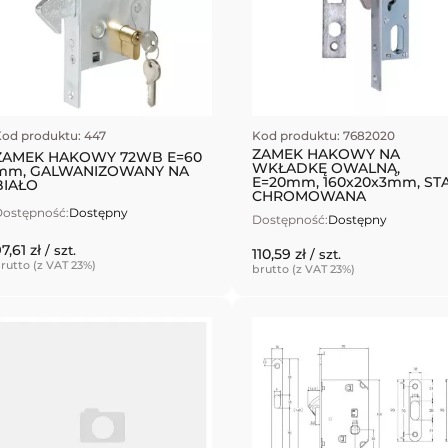
od produktu: 447
Kod produktu: 7682020
ZAMEK HAKOWY NA
ZAMEK HAKOWY 72WB E=60
WKŁADKĘ OWALNĄ,
mm, GALWANIZOWANY NA
E=20mm, 160x20x3mm, ST
BIAŁO
CHROMOWANA
ostępność:
Dostępny
Dostępność:
Dostępny
7,61 zł
/ szt.
110,59 zł
/ szt.
rutto (z VAT 23%)
brutto (z VAT 23%)