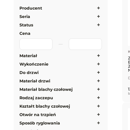
Producent
Seria
Status
Cena
K
Materiał
Wykończenie
Do drzwi
D
Materiał drzwi
1
Materiał blachy czołowej
b
Rodzaj zaczepu
Kształt blachy czołowej
Otwór na trzpień
Sposób ryglowania