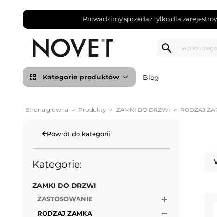
Prowadzimy sprzedaż tylko dla zarejestro
Kategorie produktów
Blog
Strona główna
>
Produkty
>
ZAMKI DO DRZWI
>
RODZAJ ZA
Powrót do kategorii
Kategorie:
ZAMKI DO DRZWI
ZASTOSOWANIE
RODZAJ ZAMKA