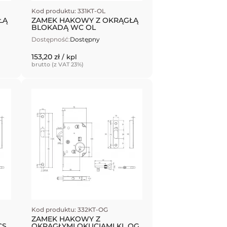
Kod produktu: 331KT-OL
ŁĄ
ZAMEK HAKOWY Z OKRĄGŁĄ
BLOKADĄ WC OL
Dostępność:
Dostępny
153,20 zł
/ kpl
brutto (z VAT 23%)
Kod produktu: 332KT-OG
ZAMEK HAKOWY Z
CS
OKRĄGŁYMI OKUCIAMI KL OG