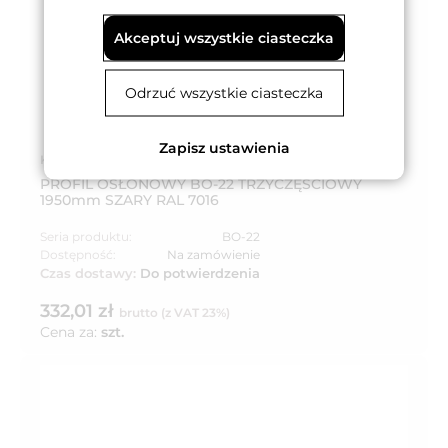
Akceptuj wszystkie ciasteczka
Odrzuć wszystkie ciasteczka
Zapisz ustawienia
Kod produktu: 5-469-1950
PROFIL OSŁONOWY BO-22 TRZYCZĘŚCIOWY
1950mm SZARY RAL 7016
Seria produktu:
BO-22
Dostępność:
Na zamówienie
Czas dostawy:
Do potwierdzenia
332,01 zł
brutto (z VAT 23%)
Cena za:
szt.