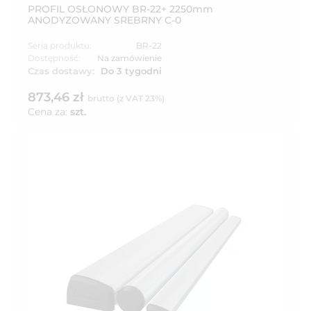
PROFIL OSŁONOWY BR-22+ 2250mm
ANODYZOWANY SREBRNY C-0
Seria produktu:
BR-22
Dostępność:
Na zamówienie
Czas dostawy:
Do 3 tygodni
873,46 zł
brutto (z VAT 23%)
Cena za:
szt.