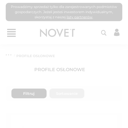
Prowadzimy sprzedaż tylko dla zarejestrowanych podmiotów
gospodarczych. Jeżeli jesteś inwestorem indywidualnym,
skorzystaj z naszej
listy partnerów
.
PROFILE OSŁONOWE
PROFILE OSŁONOWE
Filtruj
Sortowanie