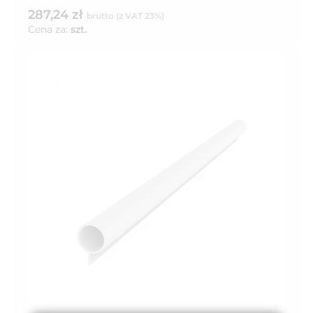
287,24 zł
brutto (z VAT 23%)
Cena za:
szt.