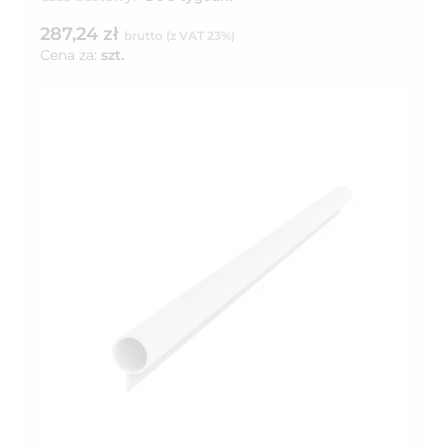
287,24 zł
brutto (z VAT 23%)
Cena za:
szt.