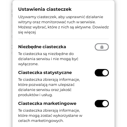
Kod produktu: 5-454-1950
Ustawienia ciasteczek
PROFIL OSŁONOWY BO-22 TRZYCZĘŚCIOWY
1950mm BIAŁY RAL 9016
Używamy ciasteczek, aby usprawnić działanie
witryny oraz monitorować ruch w serwisie.
Seria produktu:
BO-22
Możesz wybrać, które z nich są aktywne.
Dowiedz
Dostępność:
Na zamówienie
się więcej
Czas dostawy:
Do 5 tygodni
Niezbędne ciasteczka
332,01 zł
brutto (z VAT 23%)
Cena za:
szt.
Te ciasteczka są niezbędne do
działania serwisu i nie mogą być
wyłączone.
Ciasteczka statystyczne
Te ciasteczka zbierają informacje,
które pozwalają nam ulepszać
działanie serwisu oraz jakość
produktów i usług.
Ciasteczka marketingowe
Te ciasteczka zbierają informacje,
które mogą zostać wykorzystane w
celach marketingowych.