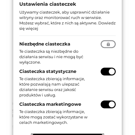
Ustawienia ciasteczek
Używamy ciasteczek, aby usprawnić działanie
witryny oraz monitorować ruch w serwisie.
Możesz wybrać, które z nich są aktywne.
Dowiedz
się więcej
Niezbędne ciasteczka
Te ciasteczka są niezbędne do
działania serwisu i nie mogą być
wyłączone.
Ciasteczka statystyczne
Te ciasteczka zbierają informacje,
które pozwalają nam ulepszać
działanie serwisu oraz jakość
produktów i usług.
Ciasteczka marketingowe
Kod produktu: 91900005
SPRAY RIVOLTA OIL DO KONSERWACJI WKŁADEK
Te ciasteczka zbierają informacje,
ISEO, 30 ml
które mogą zostać wykorzystane w
celach marketingowych.
Seria produktu:
F5
,
F6 Extra
,
R6
,
R6
Extra
,
R7
,
R7 Extra
,
R700
,