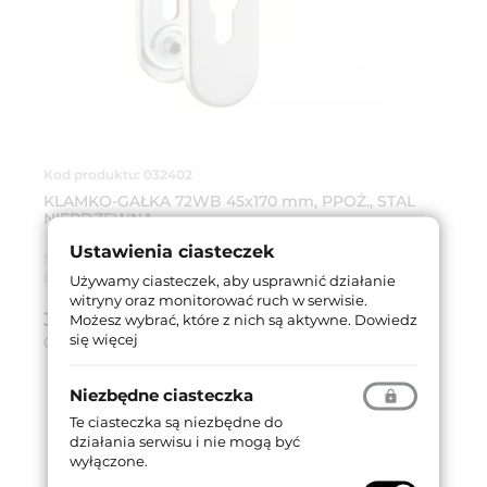
Kod produktu: 032402
KLAMKO-GAŁKA 72WB 45x170 mm, PPOŻ., STAL
NIERDZEWNA
Ustawienia ciasteczek
Seria produktu:
Trim
Dostępność:
Dostępny
Używamy ciasteczek, aby usprawnić działanie
witryny oraz monitorować ruch w serwisie.
325,08 zł
Możesz wybrać, które z nich są aktywne.
Dowiedz
brutto (z VAT 23%)
się więcej
Cena za:
kpl
Niezbędne ciasteczka
Te ciasteczka są niezbędne do
działania serwisu i nie mogą być
wyłączone.