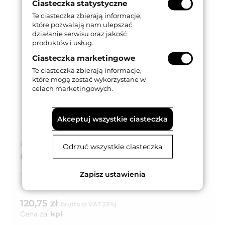
Ciasteczka statystyczne
Te ciasteczka zbierają informacje,
które pozwalają nam ulepszać
działanie serwisu oraz jakość
produktów i usług.
Ciasteczka marketingowe
Te ciasteczka zbierają informacje,
które mogą zostać wykorzystane w
celach marketingowych.
Akceptuj wszystkie ciasteczka
Kod produktu: 032403
Odrzuć wszystkie ciasteczka
KLAMKO-GAŁKA 72WB 45x170 mm, PPOŻ., SZARA
Zapisz ustawienia
Seria produktu:
Trim
Dostępność:
Dostępny
120,75 zł
brutto (z VAT 23%)
Cena za:
kpl