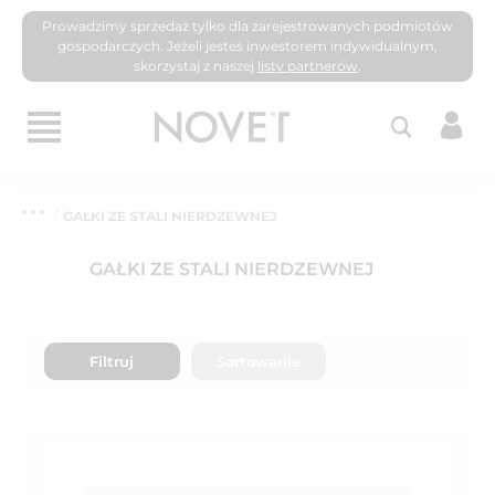
Prowadzimy sprzedaż tylko dla zarejestrowanych podmiotów
gospodarczych. Jeżeli jesteś inwestorem indywidualnym,
skorzystaj z naszej
listy partnerów
.
GAŁKI ZE STALI NIERDZEWNEJ
GAŁKI ZE STALI NIERDZEWNEJ
Filtruj
Sortowanie