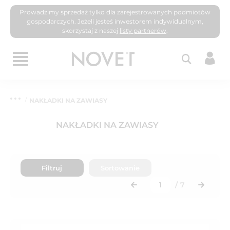
Prowadzimy sprzedaż tylko dla zarejestrowanych podmiotów
gospodarczych. Jeżeli jesteś inwestorem indywidualnym,
skorzystaj z naszej
listy partnerów
.
NAKŁADKI NA ZAWIASY
NAKŁADKI NA ZAWIASY
Filtruj
Sortowanie
/
7