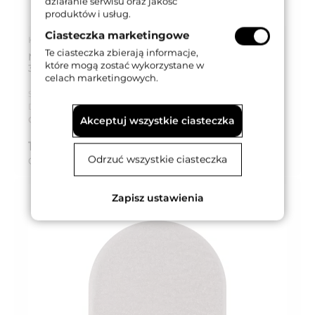
działanie serwisu oraz jakość
produktów i usług.
Ciasteczka marketingowe
Kod produktu: GC300010VS02
Te ciasteczka zbierają informacje,
NAKŁADKA ALUMINIOWA DO INVISACTA 300, 303,
które mogą zostać wykorzystane w
305, AI300 BRĄZ SZCZOTKOWANY
celach marketingowych.
Seria produktu:
Invisacta 300
Dostępność:
Na zamówienie
Czas dostawy:
Do 5 tygodni
Akceptuj wszystkie ciasteczka
12,95 zł
brutto (z VAT 23%)
Odrzuć wszystkie ciasteczka
Cena za:
szt.
Zapisz ustawienia