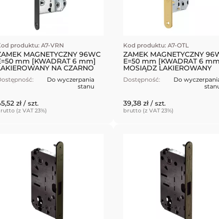
od produktu: A7-VRN
Kod produktu: A7-OTL
ZAMEK MAGNETYCZNY 96WC
ZAMEK MAGNETYCZNY 96
E=50 mm [KWADRAT 6 mm]
E=50 mm [KWADRAT 6 mm
LAKIEROWANY NA CZARNO
MOSIĄDZ LAKIEROWANY
ostępność:
Do wyczerpania
Dostępność:
Do wyczerpani
stanu
stan
5,52 zł
39,38 zł
/ szt.
/ szt.
rutto (z VAT 23%)
brutto (z VAT 23%)