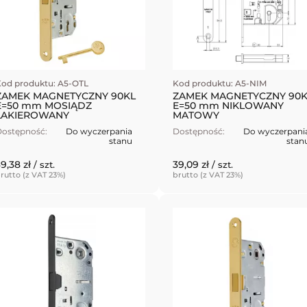
od produktu: A5-OTL
Kod produktu: A5-NIM
ZAMEK MAGNETYCZNY 90KL
ZAMEK MAGNETYCZNY 90K
E=50 mm MOSIĄDZ
E=50 mm NIKLOWANY
LAKIEROWANY
MATOWY
ostępność:
Do wyczerpania
Dostępność:
Do wyczerpani
stanu
stan
9,38 zł
39,09 zł
/ szt.
/ szt.
rutto (z VAT 23%)
brutto (z VAT 23%)