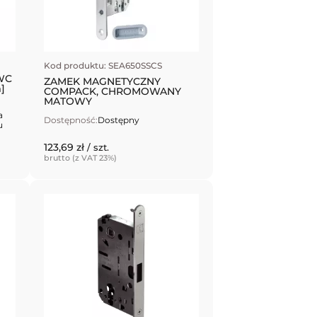
Kod produktu: SEA650SSCS
WC
ZAMEK MAGNETYCZNY
]
COMPACK, CHROMOWANY
MATOWY
a
Dostępność:
Dostępny
u
123,69 zł
/ szt.
brutto (z VAT 23%)