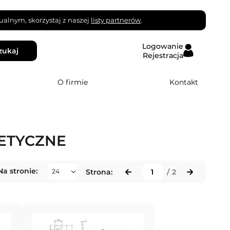
alnym, skorzystaj z naszej
listy partnerów
.
Logowanie
zukaj
Rejestracja
O firmie
Kontakt
ETYCZNE
Na stronie:
Strona:
/
2