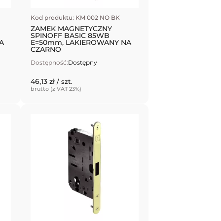
Kod produktu: KM 002 NO BK
ZAMEK MAGNETYCZNY
SPINOFF BASIC 85WB
A
E=50mm, LAKIEROWANY NA
CZARNO
Dostępność:
Dostępny
46,13 zł
/ szt.
brutto (z VAT 23%)