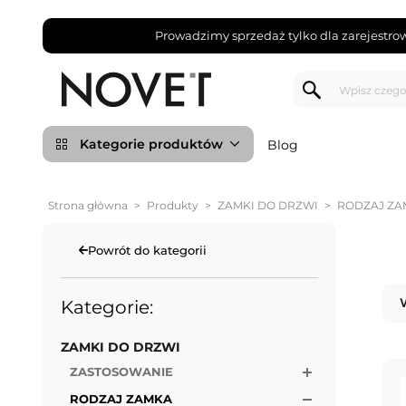
Prowadzimy sprzedaż tylko dla zarejestro
Kategorie produktów
Blog
Strona główna
>
Produkty
>
ZAMKI DO DRZWI
>
RODZAJ ZA
Powrót do kategorii
Kategorie:
ZAMKI DO DRZWI
ZASTOSOWANIE
RODZAJ ZAMKA