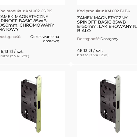
od produktu: KM 002 CS BK
Kod produktu: KM 002 BI BK
ZAMEK MAGNETYCZNY
ZAMEK MAGNETYCZNY
SPINOFF BASIC 85WB
SPINOFF BASIC 85WB
E=50mm, CHROMOWANY
E=50mm, LAKIEROWANY N
MATOWY
BIAŁO
ostępność:
Oczekiwanie na
Dostępność:
Dostępny
dostawę
46,13 zł
/ szt.
6,13 zł
/ szt.
brutto (z VAT 23%)
rutto (z VAT 23%)