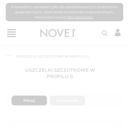
Prowadzimy sprzedaż tylko dla zarejestrowanych podmiotów
gospodarczych. Jeżeli jesteś inwestorem indywidualnym,
skorzystaj z naszej
listy partnerów
.
USZCZELKI SZCZOTKOWE W PROFILU G
USZCZELKI SZCZOTKOWE W
PROFILU G
Filtruj
Sortowanie