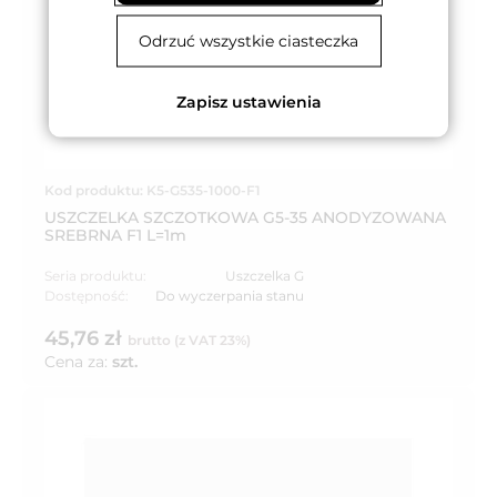
Odrzuć wszystkie ciasteczka
Zapisz ustawienia
Kod produktu: K5-G535-1000-F1
USZCZELKA SZCZOTKOWA G5-35 ANODYZOWANA
SREBRNA F1 L=1m
Seria produktu:
Uszczelka G
Dostępność:
Do wyczerpania stanu
45,76 zł
brutto (z VAT 23%)
Cena za:
szt.