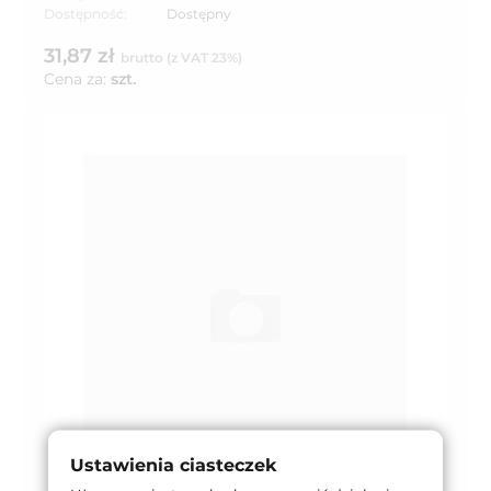
Dostępność:
Dostępny
31,87 zł
brutto (z VAT 23%)
Cena za:
szt.
Ustawienia ciasteczek