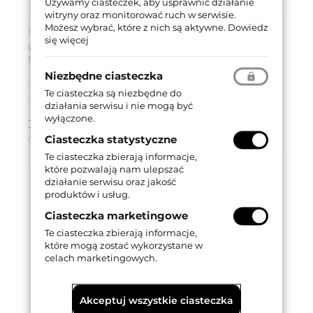
Używamy ciasteczek, aby usprawnić działanie
witryny oraz monitorować ruch w serwisie.
Możesz wybrać, które z nich są aktywne.
Dowiedz
Kod produktu: K5-G535-1000-AN
się więcej
USZCZELKA SZCZOTKOWA G5-35 ALUMINIUM
NATURALNE L=1m
Niezbędne ciasteczka
Seria produktu:
Uszczelka G
Te ciasteczka są niezbędne do
Dostępność:
Dostępny
działania serwisu i nie mogą być
wyłączone.
35,14 zł
brutto (z VAT 23%)
Ciasteczka statystyczne
Cena za:
szt.
Te ciasteczka zbierają informacje,
które pozwalają nam ulepszać
działanie serwisu oraz jakość
produktów i usług.
Ciasteczka marketingowe
Te ciasteczka zbierają informacje,
które mogą zostać wykorzystane w
celach marketingowych.
Akceptuj wszystkie ciasteczka