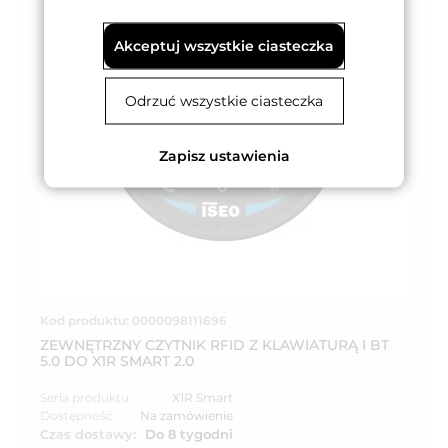
Akceptuj wszystkie ciasteczka
Odrzuć wszystkie ciasteczka
Zapisz ustawienia
Kod produktu: 0000098111696
ZEWNĘTRZNY CZYTNIK RFID Z KLAWIATURĄ I BT
5.0 DO X1R SMART 2.0
Seria produktu:
X1R Smart
Dostępność:
Na zamówienie
Czas dostawy:
Do 8 tygodni