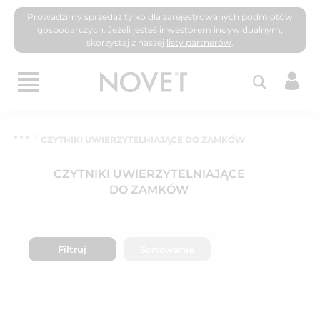
Prowadzimy sprzedaż tylko dla zarejestrowanych podmiotów
gospodarczych. Jeżeli jesteś inwestorem indywidualnym,
skorzystaj z naszej
listy partnerów
.
CZYTNIKI UWIERZYTELNIAJĄCE DO ZAMKÓW
CZYTNIKI UWIERZYTELNIAJĄCE
DO ZAMKÓW
Filtruj
Sortowanie