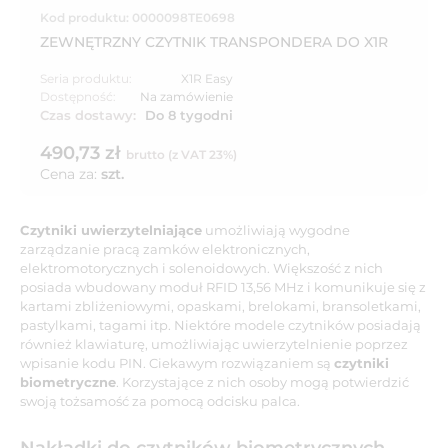
Kod produktu: 0000098TE0698
ZEWNĘTRZNY CZYTNIK TRANSPONDERA DO X1R
Seria produktu:
X1R Easy
Dostępność:
Na zamówienie
Czas dostawy:
Do 8 tygodni
490,73 zł
brutto (z VAT 23%)
Cena za:
szt.
Czytniki uwierzytelniające
umożliwiają wygodne
zarządzanie pracą zamków elektronicznych,
elektromotorycznych i solenoidowych. Większość z nich
posiada wbudowany moduł RFID 13,56 MHz i komunikuje się z
kartami zbliżeniowymi, opaskami, brelokami, bransoletkami,
pastylkami, tagami itp. Niektóre modele czytników posiadają
również klawiaturę, umożliwiając uwierzytelnienie poprzez
wpisanie kodu PIN. Ciekawym rozwiązaniem są
czytniki
biometryczne
. Korzystające z nich osoby mogą potwierdzić
swoją tożsamość za pomocą odcisku palca.