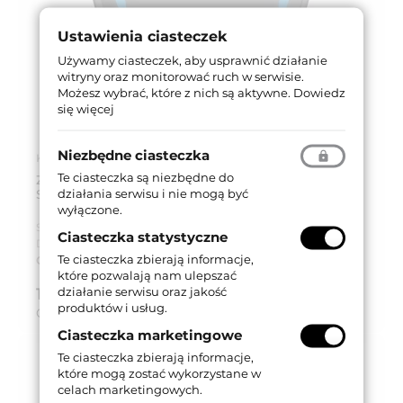
Ustawienia ciasteczek
Używamy ciasteczek, aby usprawnić działanie
witryny oraz monitorować ruch w serwisie.
Możesz wybrać, które z nich są aktywne.
Dowiedz
się więcej
Niezbędne ciasteczka
Kod produktu: 0000098105696
Te ciasteczka są niezbędne do
ZEWNĘTRZNY CZYTNIK RFID I BT 5.0 DO X1R
działania serwisu i nie mogą być
SMART 2.0
wyłączone.
Seria produktu:
X1R Smart
Ciasteczka statystyczne
Dostępność:
Na zamówienie
Te ciasteczka zbierają informacje,
Czas dostawy:
Do 8 tygodni
które pozwalają nam ulepszać
działanie serwisu oraz jakość
1 329,14 zł
brutto (z VAT 23%)
produktów i usług.
Cena za:
szt.
Ciasteczka marketingowe
Te ciasteczka zbierają informacje,
które mogą zostać wykorzystane w
celach marketingowych.