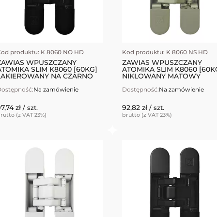
od produktu: K 8060 NO HD
Kod produktu: K 8060 NS HD
ZAWIAS WPUSZCZANY
ZAWIAS WPUSZCZANY
ATOMIKA SLIM K8060 [60KG]
ATOMIKA SLIM K8060 [60K
LAKIEROWANY NA CZARNO
NIKLOWANY MATOWY
ostępność:
Na zamówienie
Dostępność:
Na zamówienie
7,74 zł
92,82 zł
/ szt.
/ szt.
rutto (z VAT 23%)
brutto (z VAT 23%)