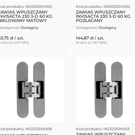
od produktu: IN230120VN02
Kod produktu: IN230120VO02
ZAWIAS WPUSZCZANY
ZAWIAS WPUSZCZANY
INVISACTA 230 3-D 60 KG
INVISACTA 230 3-D 60 KG
NIKLOWANY MATOWY
POZŁACANY
ostępność:
Dostępny
Dostępność:
Dostępny
3,75 zł
144,87 zł
/ szt.
/ szt.
rutto (z VAT 23%)
brutto (z VAT 23%)
od produktu: IN232120H008
Kod produktu: IN232120H003
ZAWIAS WPUSZCZANY