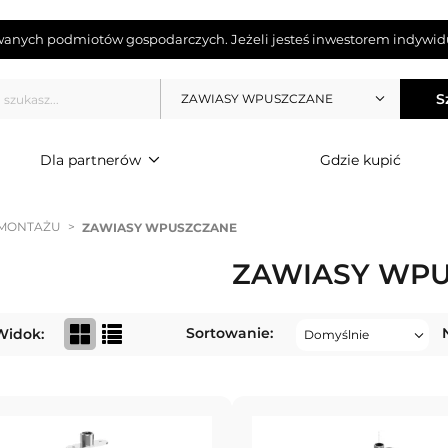
wanych podmiotów gospodarczych. Jeżeli jesteś inwestorem indywidu
S
ZAWIASY WPUSZCZANE
Dla partnerów
Gdzie kupić
 MONTAŻU
>
ZAWIASY WPUSZCZANE
ZAWIASY WP
Sortowanie:
Widok: