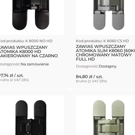
od produktu: K 8000 NO HD
Kod produktu: K 8060 CS HD
ZAWIAS WPUSZCZANY
ZAWIAS WPUSZCZANY
ATOMIKA SLIM K8060 [60K
ATOMIKA K8000 HD
CHROMOWANY MATOWY
LAKIEROWANY NA CZARNO
FULL HD
ostępność:
Na zamówienie
Dostępność:
Dostępny
7,74 zł
/ szt.
84,80 zł
/ szt.
rutto (z VAT 23%)
brutto (z VAT 23%)