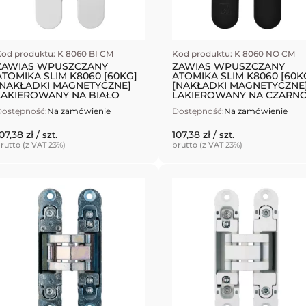
od produktu: K 8060 BI CM
Kod produktu: K 8060 NO CM
ZAWIAS WPUSZCZANY
ZAWIAS WPUSZCZANY
ATOMIKA SLIM K8060 [60KG]
ATOMIKA SLIM K8060 [60K
[NAKŁADKI MAGNETYCZNE]
[NAKŁADKI MAGNETYCZNE
LAKIEROWANY NA BIAŁO
LAKIEROWANY NA CZARN
ostępność:
Na zamówienie
Dostępność:
Na zamówienie
07,38 zł
107,38 zł
/ szt.
/ szt.
rutto (z VAT 23%)
brutto (z VAT 23%)