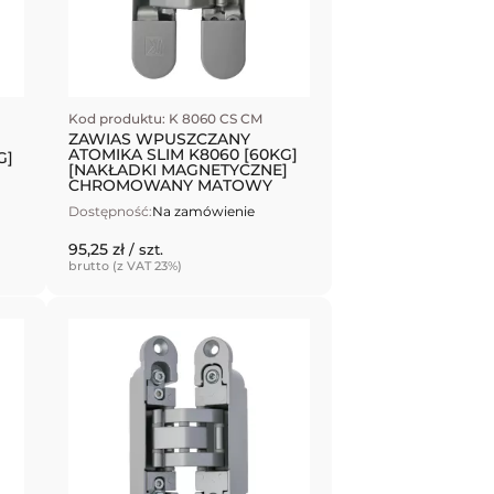
Kod produktu: K 8060 CS CM
ZAWIAS WPUSZCZANY
ATOMIKA SLIM K8060 [60KG]
G]
[NAKŁADKI MAGNETYCZNE]
CHROMOWANY MATOWY
Dostępność:
Na zamówienie
95,25 zł
/ szt.
brutto (z VAT 23%)