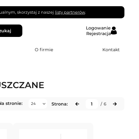
alnym, skorzystaj z naszej
listy partnerów
.
Logowanie
zukaj
Rejestracja
O firmie
Kontakt
USZCZANE
Na stronie:
Strona:
/
6