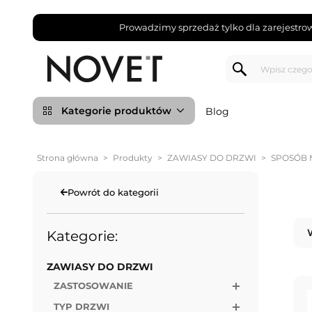
Prowadzimy sprzedaż tylko dla zarejestro
Kategorie produktów
Blog
Strona główna
>
Produkty
>
ZAWIASY DO DRZWI
>
SPOSÓB
Powrót do kategorii
Kategorie:
ZAWIASY DO DRZWI
ZASTOSOWANIE
TYP DRZWI