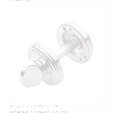
Cena za:
kpl
Kod produktu: 011SW-0050-CR
BLOKADA WC OKRĄGŁA 011 CR