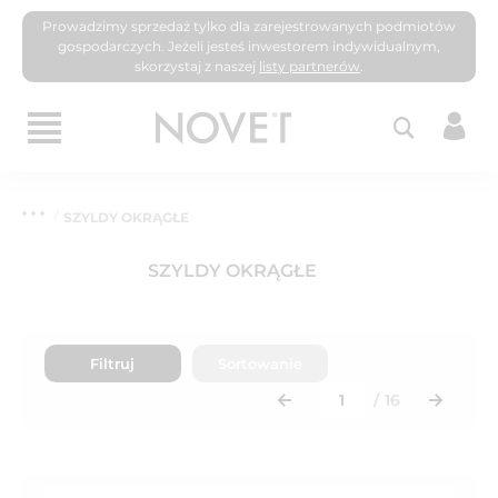
Prowadzimy sprzedaż tylko dla zarejestrowanych podmiotów
gospodarczych. Jeżeli jesteś inwestorem indywidualnym,
skorzystaj z naszej
listy partnerów
.
SZYLDY OKRĄGŁE
SZYLDY OKRĄGŁE
Filtruj
Sortowanie
/
16