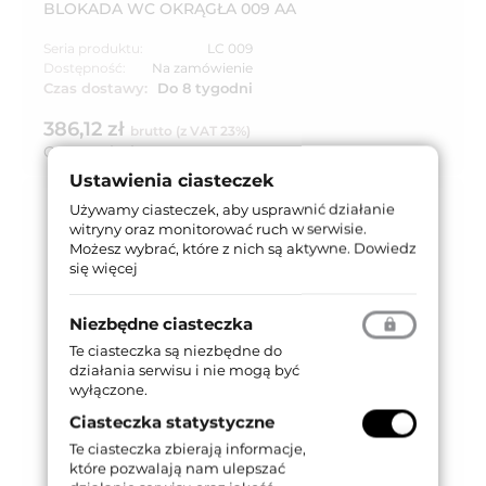
BLOKADA WC OKRĄGŁA 009 AA
Seria produktu:
LC 009
Dostępność:
Na zamówienie
Czas dostawy:
Do 8 tygodni
386,12 zł
brutto (z VAT 23%)
Cena za:
kpl
Ustawienia ciasteczek
Używamy ciasteczek, aby usprawnić działanie
witryny oraz monitorować ruch w serwisie.
Możesz wybrać, które z nich są aktywne.
Dowiedz
się więcej
Niezbędne ciasteczka
Te ciasteczka są niezbędne do
działania serwisu i nie mogą być
wyłączone.
Ciasteczka statystyczne
Te ciasteczka zbierają informacje,
które pozwalają nam ulepszać