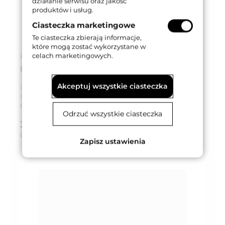
działanie serwisu oraz jakość
produktów i usług.
Ciasteczka marketingowe
Te ciasteczka zbierają informacje,
które mogą zostać wykorzystane w
celach marketingowych.
Kod produktu: 009SW-0050-OF
BLOKADA WC OKRĄGŁA 009 OF
Akceptuj wszystkie ciasteczka
Seria produktu:
LC 009
Dostępność:
Na zamówienie
Czas dostawy:
Do 8 tygodni
Odrzuć wszystkie ciasteczka
381,47 zł
brutto (z VAT 23%)
Cena za:
kpl
Zapisz ustawienia