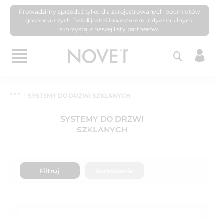
Prowadzimy sprzedaż tylko dla zarejestrowanych podmiotów
gospodarczych. Jeżeli jesteś inwestorem indywidualnym,
skorzystaj z naszej
listy partnerów
.
SYSTEMY DO DRZWI SZKLANYCH
SYSTEMY DO DRZWI
SZKLANYCH
Filtruj
Sortowanie