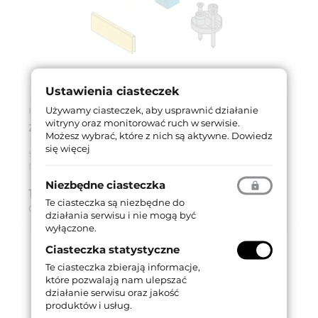
Ustawienia ciasteczek
Używamy ciasteczek, aby usprawnić działanie
Kod produktu: 1700 2
witryny oraz monitorować ruch w serwisie.
ZESTAW SYSTEM 1700 DO 80/120KG
Możesz wybrać, które z nich są aktywne.
Dowiedz
się więcej
Seria produktu:
System 1700
Dostępność:
Do wyczerpania stanu
Niezbędne ciasteczka
123,00 zł
brutto (z VAT 23%)
Te ciasteczka są niezbędne do
Cena za:
kpl
działania serwisu i nie mogą być
wyłączone.
Ciasteczka statystyczne
Te ciasteczka zbierają informacje,
które pozwalają nam ulepszać
działanie serwisu oraz jakość
produktów i usług.