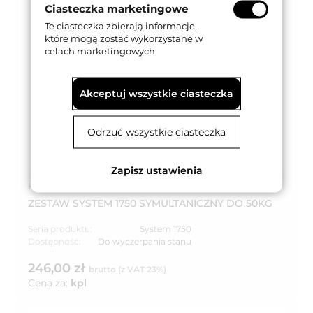
Ciasteczka marketingowe
Te ciasteczka zbierają informacje,
które mogą zostać wykorzystane w
celach marketingowych.
Akceptuj wszystkie ciasteczka
Odrzuć wszystkie ciasteczka
Zapisz ustawienia
Kod produktu: 1750 1
ZESTAW SYSTEM 1750 SYMULTANICZNY DO 50KG
Seria produktu:
System 1750
Dostępność:
Do wyczerpania stanu
246,00 zł
brutto (z VAT 23%)
Cena za:
kpl