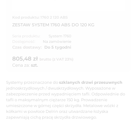
Kod produktu: 1760 2 120 ABS
ZESTAW SYSTEM 1760 ABS DO 120 KG
Seria produktu:
System 1760
Dostępność:
Na zamówienie
Czas dostawy:
Do 5 tygodni
805,48 zł
brutto (z VAT 23%)
Cena za:
szt.
Systemy przeznaczone do
szklanych drzwi przesuwnych
jednoskrzydłowych / dwuskrzydłowych. Wyposażone w
zabezpieczenie przed wypadnięciem tafli. Odpowiednie do
tafli o maksymalnym ciężarze 150 kg. Prowadzenie
umieszczone w górnej części skrzydła. Metalowe wózki z
kółkami w powłoce Delrin oraz utwardzane łożyska
zapewniają cichą pracę skrzydła drzwiowego.