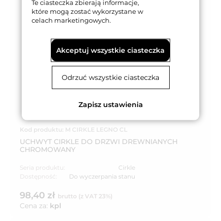
Te ciasteczka zbierają informacje,
które mogą zostać wykorzystane w
celach marketingowych.
Akceptuj wszystkie ciasteczka
Odrzuć wszystkie ciasteczka
Zapisz ustawienia
Kod produktu: M CIRKLE LEGNO CL
UCHWYT CIRKLE DO DRZWI DREWNIANYCH
CHROMOWANY
Seria produktu:
Cirkle
Dostępność:
Do wyczerpania stanu
98,40 zł
brutto (z VAT 23%)
Cena za:
kpl