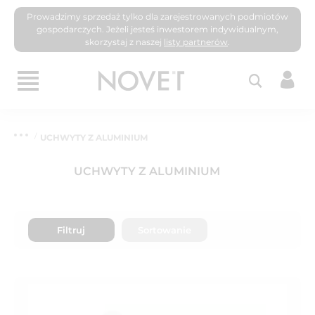
Prowadzimy sprzedaż tylko dla zarejestrowanych podmiotów
gospodarczych. Jeżeli jesteś inwestorem indywidualnym,
skorzystaj z naszej
listy partnerów
.
UCHWYTY Z ALUMINIUM
UCHWYTY Z ALUMINIUM
Filtruj
Sortowanie