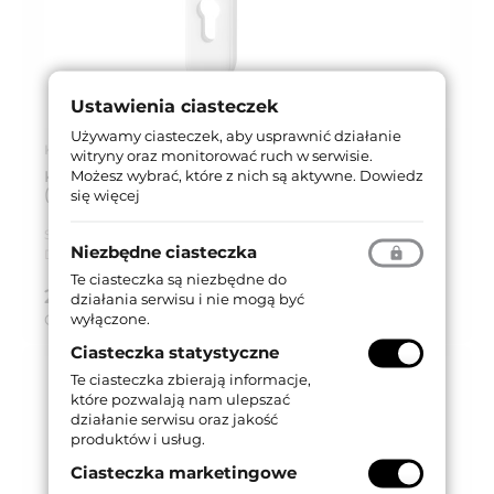
Ustawienia ciasteczek
Używamy ciasteczek, aby usprawnić działanie
Kod produktu: 2000/1035/01
witryny oraz monitorować ruch w serwisie.
Możesz wybrać, które z nich są aktywne.
Dowiedz
KLAMKO-UCHWYT KRONOS 92WB (PZ) SREBRNY
(F1)
się więcej
Seria produktu:
DM Kronos
Niezbędne ciasteczka
Dostępność:
Dostępny
Te ciasteczka są niezbędne do
240,26 zł
działania serwisu i nie mogą być
brutto (z VAT 23%)
wyłączone.
Cena za:
kpl
Ciasteczka statystyczne
Te ciasteczka zbierają informacje,
które pozwalają nam ulepszać
działanie serwisu oraz jakość
produktów i usług.
Ciasteczka marketingowe