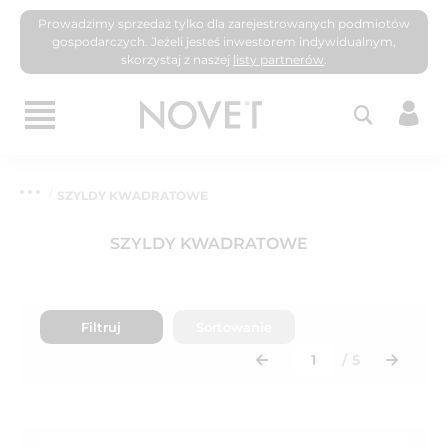
Prowadzimy sprzedaż tylko dla zarejestrowanych podmiotów
gospodarczych. Jeżeli jesteś inwestorem indywidualnym,
skorzystaj z naszej
listy partnerów
.
SZYLDY KWADRATOWE
SZYLDY KWADRATOWE
Filtruj
Sortowanie
/
5