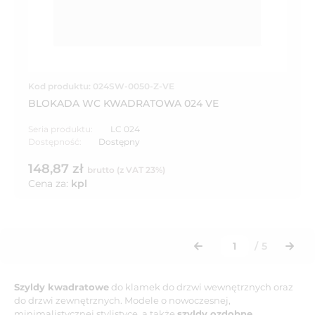
Kod produktu: 024SW-0050-Z-VE
BLOKADA WC KWADRATOWA 024 VE
Seria produktu:
LC 024
Dostępność:
Dostępny
148,87 zł
brutto (z VAT 23%)
Cena za:
kpl
/
5
Szyldy kwadratowe
do klamek do drzwi wewnętrznych oraz
do drzwi zewnętrznych. Modele o nowoczesnej,
minimalistycznej stylistyce, a także
szyldy ozdobne
,