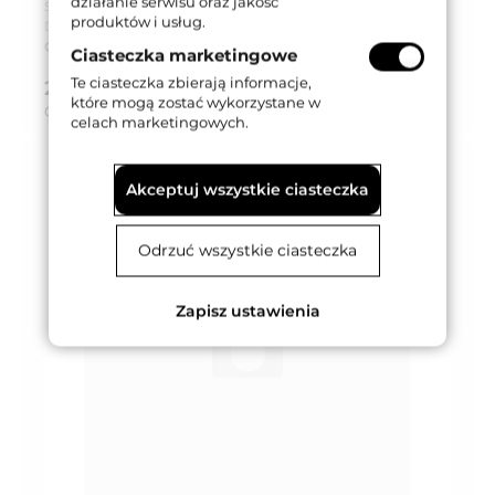
działanie serwisu oraz jakość
Seria produktu:
LC 019
produktów i usług.
Dostępność:
Na zamówienie
Czas dostawy:
Do 8 tygodni
Ciasteczka marketingowe
Te ciasteczka zbierają informacje,
269,83 zł
brutto (z VAT 23%)
które mogą zostać wykorzystane w
Cena za:
kpl
celach marketingowych.
Akceptuj wszystkie ciasteczka
Odrzuć wszystkie ciasteczka
Zapisz ustawienia