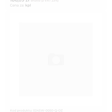
186,09 zł
brutto (z VAT 23%)
Cena za:
kpl
Kod produktu: 024SW-0050-Q-OZ