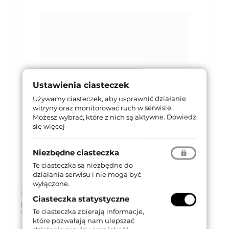
Ustawienia ciasteczek
Używamy ciasteczek, aby usprawnić działanie
witryny oraz monitorować ruch w serwisie.
Możesz wybrać, które z nich są aktywne.
Dowiedz
się więcej
Niezbędne ciasteczka
Te ciasteczka są niezbędne do
działania serwisu i nie mogą być
wyłączone.
Kod produktu: 019CV-0050-CE
Ciasteczka statystyczne
BLOKADA WC KWADRATOWA 019 [POKRĘTŁO
Te ciasteczka zbierają informacje,
VINTAGE] CE
które pozwalają nam ulepszać