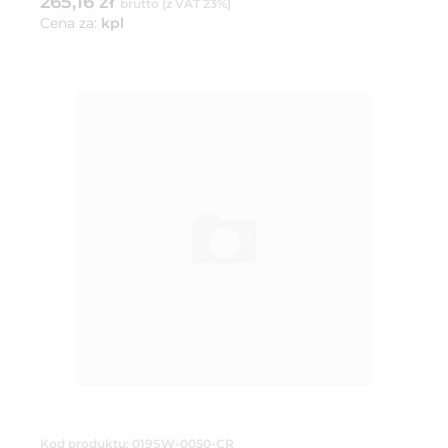
265,16 zł
brutto (z VAT 23%)
Cena za:
kpl
Kod produktu: 019SW-0050-CR