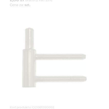
brutto (z VAT 23%)
Cena za:
szt.
Kod produktu: CG100135O002