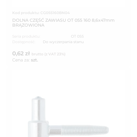
Kod produktu: CG055160BN04
DOLNA CZĘŚĆ ZAWIASU OT 055 160 8,6x47mm
BRĄZOWIONA
Seria produktu:
OT 055
Dostępność:
Do wyczerpania stanu
0,62 zł
brutto (z VAT 23%)
Cena za:
szt.