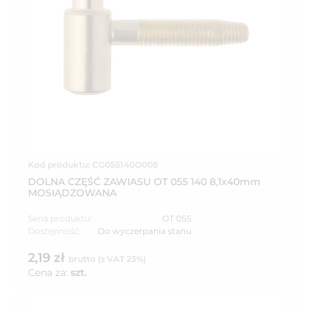
Kod produktu: CG055140O005
DOLNA CZĘŚĆ ZAWIASU OT 055 140 8,1x40mm
MOSIĄDZOWANA
Seria produktu:
OT 055
Dostępność:
Do wyczerpania stanu
2,19 zł
brutto (z VAT 23%)
Cena za:
szt.