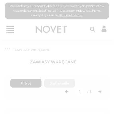
Prowadzimy sprzedaż tylko dla zarejestrowanych podmiotów
gospodarczych. Jeżeli jesteś inwestorem indywidualnym,
skorzystaj z naszej
listy partnerów
.
ZAWIASY WKRĘCANE
ZAWIASY WKRĘCANE
Filtruj
Sortowanie
/
5