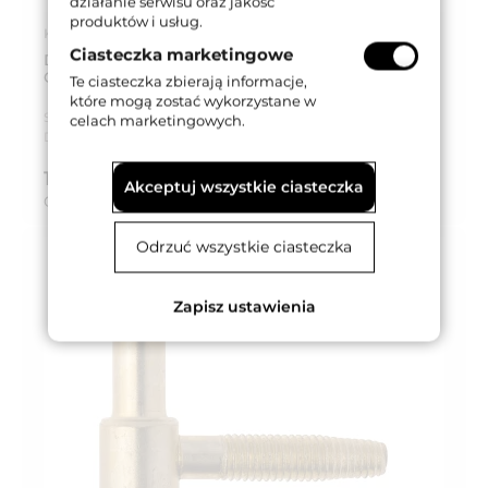
działanie serwisu oraz jakość
produktów i usług.
Kod produktu: CG055130H022
Ciasteczka marketingowe
DOLNA CZĘŚĆ ZAWIASU OT 055 130 7,6x35mm
GALWANIZOWANA NA BIAŁO
Te ciasteczka zbierają informacje,
które mogą zostać wykorzystane w
Seria produktu:
OT 055
celach marketingowych.
Dostępność:
Dostępny
1,08 zł
brutto (z VAT 23%)
Akceptuj wszystkie ciasteczka
Cena za:
szt.
Odrzuć wszystkie ciasteczka
Zapisz ustawienia