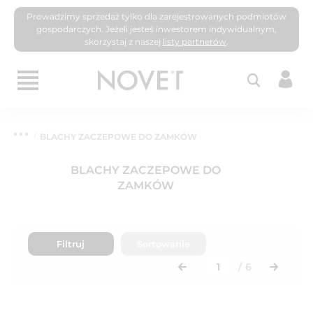
Prowadzimy sprzedaż tylko dla zarejestrowanych podmiotów
gospodarczych. Jeżeli jesteś inwestorem indywidualnym,
skorzystaj z naszej
listy partnerów
.
BLACHY ZACZEPOWE DO ZAMKÓW
BLACHY ZACZEPOWE DO
ZAMKÓW
Filtruj
Sortowanie
/
6