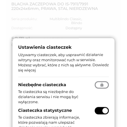
BLACHA ZACZEPOWA DO IS-7911/7991
220x24x6mm, PRAWA, STAL NIERDZEWNA
Seria produktu:
Multiblindo Classic
,
Blindo
Dostępność:
Dostępny
58,71 zł
brutto (z VAT 23%)
Cena za:
szt.
Ustawienia ciasteczek
Używamy ciasteczek, aby usprawnić działanie
witryny oraz monitorować ruch w serwisie.
Możesz wybrać, które z nich są aktywne.
Dowiedz
się więcej
Niezbędne ciasteczka
Te ciasteczka są niezbędne do
działania serwisu i nie mogą być
wyłączone.
Ciasteczka statystyczne
Te ciasteczka zbierają informacje,
które pozwalają nam ulepszać