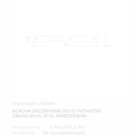
Kod produktu: 033080
BLACHA ZACZEPOWA DO IS-741/743/745
238x22x3mm, STAL NIERDZEWNA
Seria produktu:
IS 745
,
IS 741
,
IS 743
Dostępność:
Do wyczerpania stanu