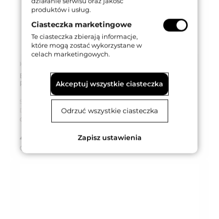
działanie serwisu oraz jakość
produktów i usług.
Ciasteczka marketingowe
Te ciasteczka zbierają informacje,
które mogą zostać wykorzystane w
celach marketingowych.
Kod produktu: 033243
BLACHA ZACZEPOWA DO IS-7A32 227x24x6mm,
PRAWA, STAL NIERDZEWNA
Akceptuj wszystkie ciasteczka
Seria produktu:
Multiblindo Easy
Odrzuć wszystkie ciasteczka
Dostępność:
Na zamówienie
Czas dostawy:
Do 8 tygodni
434,71 zł
Zapisz ustawienia
brutto (z VAT 23%)
Cena za:
szt.