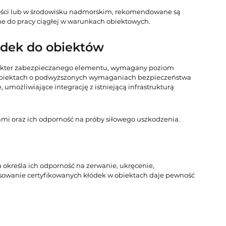
ności lub w środowisku nadmorskim, rekomendowane są
ne do pracy ciągłej w warunkach obiektowych.
ódek do obiektów
rakter zabezpieczanego elementu, wymagany poziom
 obiektach o podwyższonych wymaganiach bezpieczeństwa
umożliwiające integrację z istniejącą infrastrukturą
mi oraz ich odporność na próby siłowego uszkodzenia.
 określa ich odporność na zerwanie, ukręcenie,
sowanie certyfikowanych kłódek w obiektach daje pewność