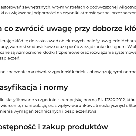
zastosowań zewnętrznych, w tym w strefach o podwyższonej wilgot
dki o zwiększonej odporności na czynniki atmosferyczne, przeznaczo
 co zwrócić uwagę przy doborze kł
ierając kłódkę do zastosowań obiektowych, należy uwzględnić cha
rony, warunki środowiskowe oraz sposób zarządzania dostępem. W
cane są wzmocnione kłódki trzpieniowe oraz rozwiązania systemowe, 
ezpieczeń.
otne znaczenie ma również zgodność kłódek z obowiązującymi norma
asyfikacja i normy
ki klasyfikowane są zgodnie z europejską normą EN 12320:2012, która
ewiercenie, manipulację oraz wpływ warunków atmosferycznych. Sto
łnienia wymagań technicznych i bezpieczeństwa.
ostępność i zakup produktów