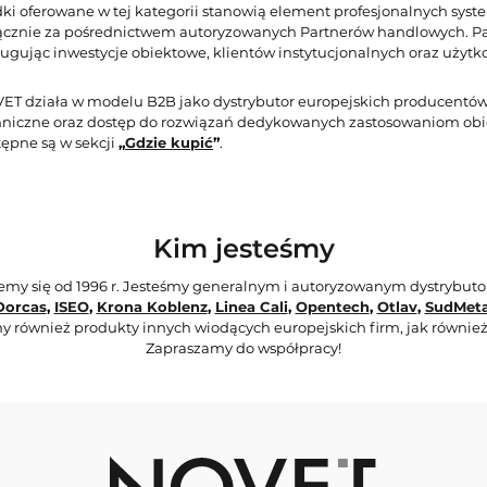
dki oferowane w tej kategorii stanowią element profesjonalnych sys
ącznie za pośrednictwem autoryzowanych Partnerów handlowych. Pa
ługując inwestycje obiektowe, klientów instytucjonalnych oraz uży
ET działa w modelu B2B jako dystrybutor europejskich producentów
hniczne oraz dostęp do rozwiązań dedykowanych zastosowaniom obi
tępne są w sekcji
„
Gdzie kupić
”
.
Kim jesteśmy
jemy się od 1996 r. Jesteśmy generalnym i autoryzowanym dystrybut
Dorcas
,
ISEO
,
Krona Koblenz
,
Linea Cali
,
Opentech
,
Otlav
,
SudMeta
y również produkty innych wiodących europejskich firm, jak również
Zapraszamy do współpracy!