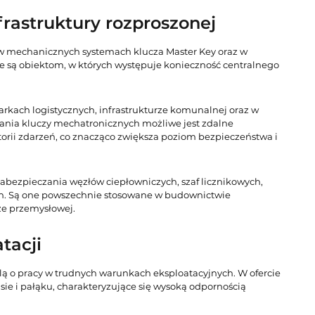
frastruktury rozproszonej
 w mechanicznych systemach klucza Master Key oraz w
e są obiektom, w których występuje konieczność centralnego
rkach logistycznych, infrastrukturze komunalnej oraz w
ania kluczy mechatronicznych możliwe jest zdalne
orii zdarzeń, co znacząco zwiększa poziom bezpieczeństwa i
abezpieczania węzłów ciepłowniczych, szaf licznikowych,
ych. Są one powszechnie stosowane w budownictwie
ze przemysłowej.
tacji
ą o pracy w trudnych warunkach eksploatacyjnych. W ofercie
e i pałąku, charakteryzujące się wysoką odpornością