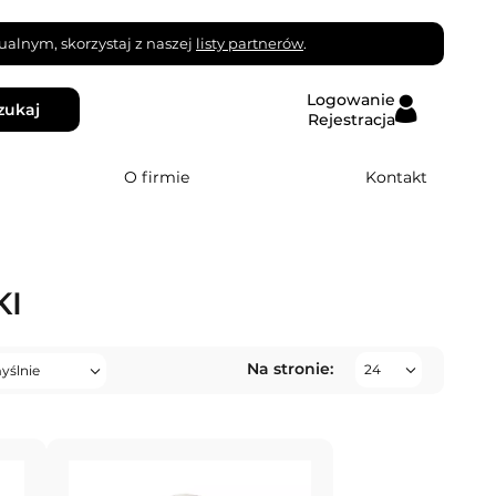
alnym, skorzystaj z naszej
listy partnerów
.
Logowanie
zukaj
Rejestracja
O firmie
Kontakt
KI
Na stronie: