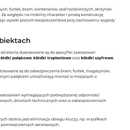
ch, furtek, bram, kontenerów, szaf rozdzielczych, skrzynek
Ze względu na mobilny charakter i prostą konstrukcję
ając wysoki poziom bezpieczeństwa przy zachowaniu wygody
obiektach
b działania dostosowane są do specyfiki zastosowań
kłódki pałąkowe
,
kłódki trzpieniowe
oraz
kłódki szyfrowe
.
 stosowane są do zabezpieczania bram, furtek, magazynów,
użonym pałąkiem umożliwiają montaż w miejscach o
do zastosowań wymagających podwyższonej odporności
ktowych, drzwiach technicznych oraz w zabezpieczeniach
ch istotna jest eliminacja obiegu kluczy, np. w szafkach
y pomieszczeniach serwisowych.