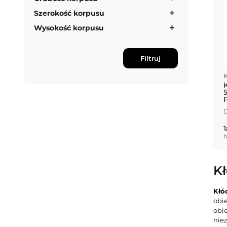
Szerokość korpusu
Wysokość korpusu
Filtruj
K
D
1
b
Kł
Kłó
obi
obi
nie