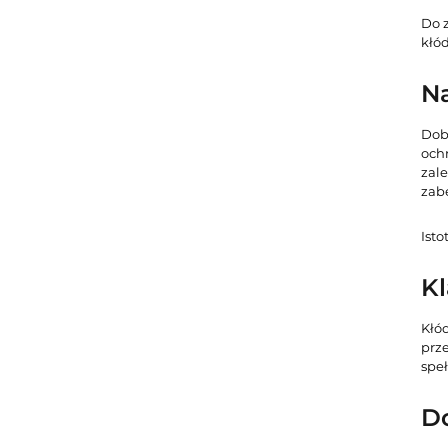
Do 
kłó
Na
Dob
och
zale
zab
Ist
Kl
Kłód
prz
spe
D