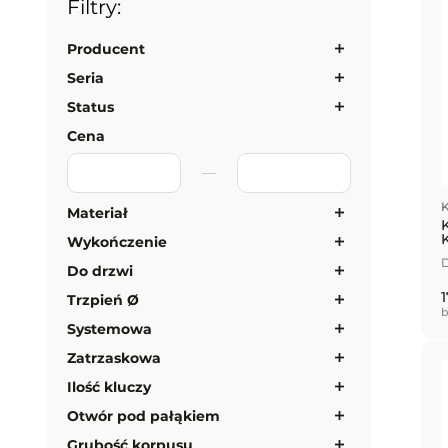
Filtry:
Producent
Seria
Status
Cena
K
Materiał
Wykończenie
D
Do drzwi
1
Trzpień Ø
b
Systemowa
Zatrzaskowa
Ilość kluczy
Otwór pod pałąkiem
Grubość korpusu