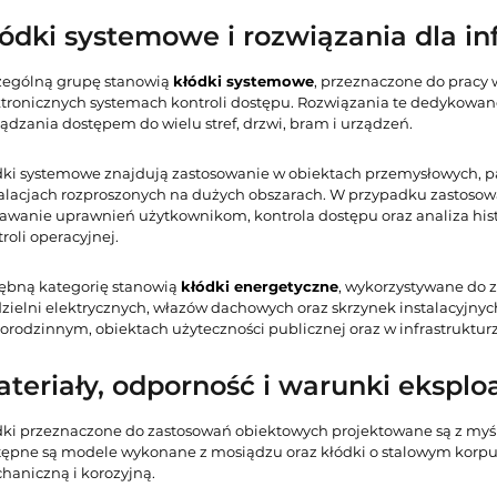
ódki systemowe i rozwiązania dla in
zególną grupę stanowią
kłódki systemowe
, przeznaczone do pracy
ktronicznych systemach kontroli dostępu. Rozwiązania te dedykowan
ądzania dostępem do wielu stref, drzwi, bram i urządzeń.
dki systemowe znajdują zastosowanie w obiektach przemysłowych, pa
talacjach rozproszonych na dużych obszarach. W przypadku zastosow
awanie uprawnień użytkownikom, kontrola dostępu oraz analiza hist
roli operacyjnej.
ębną kategorię stanowią
kłódki energetyczne
, wykorzystywane do z
dzielni elektrycznych, włazów dachowych oraz skrzynek instalacyjn
lorodzinnym, obiektach użyteczności publicznej oraz w infrastruktur
teriały, odporność i warunki eksploa
dki przeznaczone do zastosowań obiektowych projektowane są z myśl
tępne są modele wykonane z mosiądzu oraz kłódki o stalowym korpusi
haniczną i korozyjną.