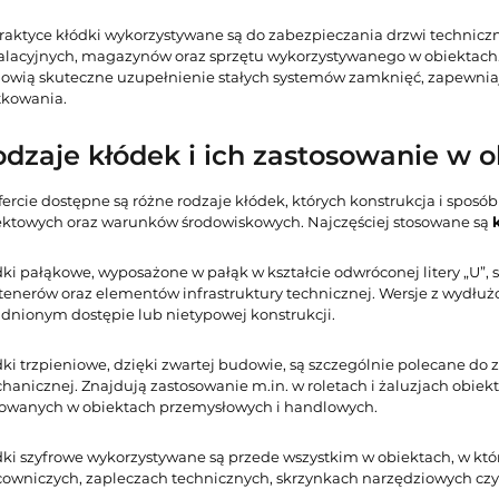
aktyce kłódki wykorzystywane są do zabezpieczania drzwi techniczny
talacyjnych, magazynów oraz sprzętu wykorzystywanego w obiektach. 
nowią skuteczne uzupełnienie stałych systemów zamknięć, zapewni
tkowania.
dzaje kłódek i ich zastosowanie w 
ercie dostępne są różne rodzaje kłódek, których konstrukcja i sposó
ektowych oraz warunków środowiskowych. Najczęściej stosowane są
dki pałąkowe, wyposażone w pałąk w kształcie odwróconej litery „U”,
tenerów oraz elementów infrastruktury technicznej. Wersje z wydł
udnionym dostępie lub nietypowej konstrukcji.
dki trzpieniowe, dzięki zwartej budowie, są szczególnie polecane 
hanicznej. Znajdują zastosowanie m.in. w roletach i żaluzjach obie
sowanych w obiektach przemysłowych i handlowych.
ki szyfrowe wykorzystywane są przede wszystkim w obiektach, w który
cowniczych, zapleczach technicznych, skrzynkach narzędziowych cz