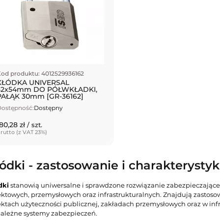
od produktu: 4012529936162
KŁÓDKA UNIVERSAL
52x54mm DO PÓŁWKŁADKI,
PAŁĄK 30mm [GR-36162]
ostępność:
Dostępny
80,28 zł
/ szt.
rutto (z VAT 23%)
ódki - zastosowanie i charakterysty
dki
stanowią uniwersalne i sprawdzone rozwiązanie zabezpieczając
ektowych, przemysłowych oraz infrastrukturalnych. Znajdują zast
ektach użyteczności publicznej, zakładach przemysłowych oraz w infr
zależne systemy zabezpieczeń.