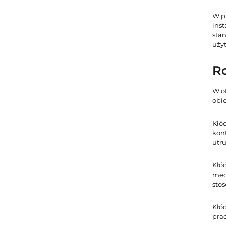
W pr
ins
sta
uży
Ro
W of
obi
Kłó
kon
utr
Kłó
mec
sto
Kłód
pra