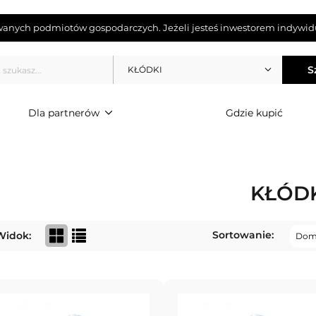
wanych podmiotów gospodarczych. Jeżeli jesteś inwestorem indywidu
S
KŁÓDKI
Dla partnerów
Gdzie kupić
KŁÓD
Sortowanie:
Widok: