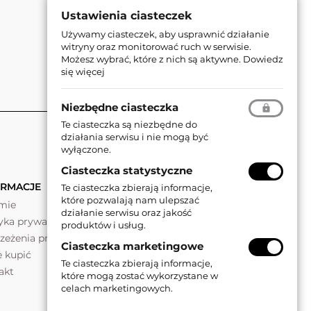
Ustawienia ciasteczek
Używamy ciasteczek, aby usprawnić działanie
witryny oraz monitorować ruch w serwisie.
Możesz wybrać, które z nich są aktywne.
Dowiedz
się więcej
Niezbędne ciasteczka
Te ciasteczka są niezbędne do
działania serwisu i nie mogą być
wyłączone.
Ciasteczka statystyczne
ORMACJE
Te ciasteczka zbierają informacje,
które pozwalają nam ulepszać
rmie
działanie serwisu oraz jakość
tyka prywatności
produktów i usług.
rzeżenia prawne
Ciasteczka marketingowe
e kupić
Te ciasteczka zbierają informacje,
akt
które mogą zostać wykorzystane w
celach marketingowych.