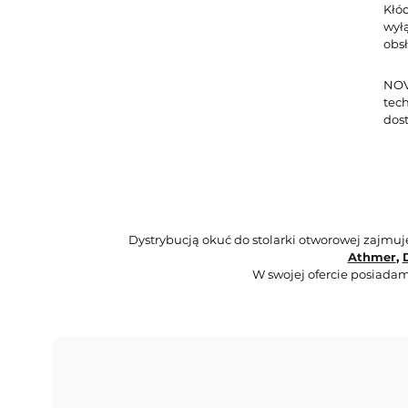
Kłó
wył
obs
NOV
tec
dos
Dystrybucją okuć do stolarki otworowej zajmu
Athmer
,
W swojej ofercie posiadam