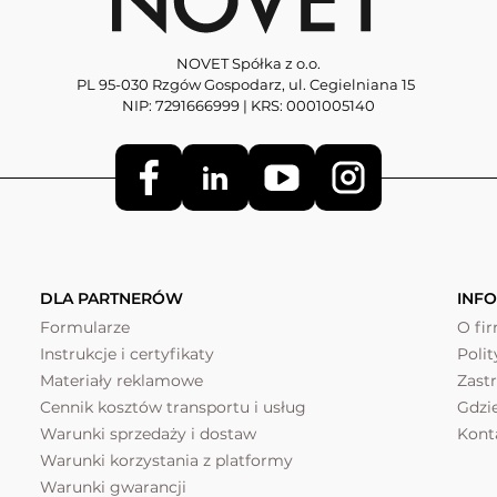
NOVET Spółka z o.o.
PL 95-030 Rzgów Gospodarz, ul. Cegielniana 15
NIP: 7291666999 | KRS: 0001005140
DLA PARTNERÓW
INF
Formularze
O fi
Instrukcje i certyfikaty
Poli
Materiały reklamowe
Zast
Cennik kosztów transportu i usług
Gdzi
Warunki sprzedaży i dostaw
Kont
Warunki korzystania z platformy
Warunki gwarancji