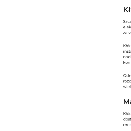
Kł
Szc
ele
zarz
Kłó
ins
nad
kont
Odr
roz
wie
Ma
Kłó
dos
mec