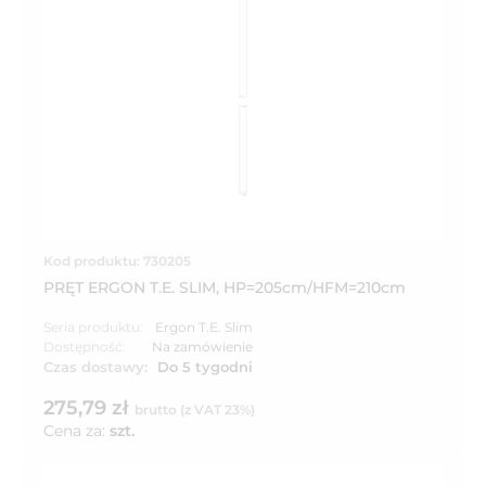
Kod produktu: 730205
PRĘT ERGON T.E. SLIM, HP=205cm/HFM=210cm
Seria produktu:
Ergon T.E. Slim
Dostępność:
Na zamówienie
Czas dostawy:
Do 5 tygodni
275,79 zł
brutto (z VAT 23%)
Cena za:
szt.