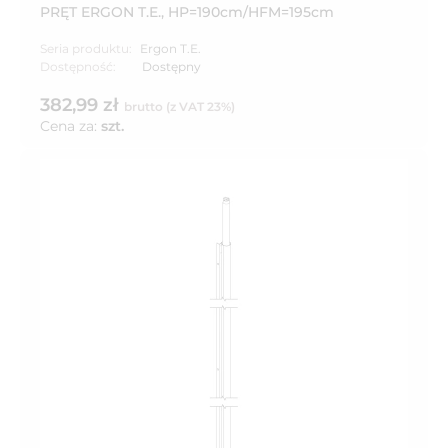
PRĘT ERGON T.E., HP=190cm/HFM=195cm
Seria produktu:
Ergon T.E.
Dostępność:
Dostępny
382,99 zł
brutto (z VAT 23%)
Cena za:
szt.