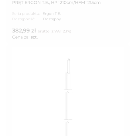
PRĘT ERGON T.E., HP=210cm/HFM=215cm
Seria produktu:
Ergon T.E.
Dostępność:
Dostępny
382,99 zł
brutto (z VAT 23%)
Cena za:
szt.