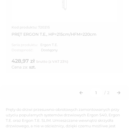
Kod produktu: 720215
PRĘT ERGON T.E., HP=215cm/HFM=220cm
Seria produktu:
Ergon T.E.
Dostępność:
Dostępny
428,97 zł
brutto (z VAT 23%)
Cena za:
szt.
/
2
Pręty do drzwi przesuwno-obrotowych zamontowanych przy
użyciu popularnych systemów drzwiowych Ergon S40, Ergon
T.E. oraz Ergon T.E. SLIM. Umieszczane wewnątrz skrzydła
drzwiowego, a nie w ościeżnicy, dzięki czemu możliwe jest