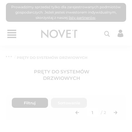
Prowadzimy sprzedaż tylko dla zarejestrowanych podmiotów
gospodarczych. Jeżeli jesteś inwestorem indywidualnym,
skorzystaj z naszej
listy partnerów
.
PRĘTY DO SYSTEMÓW DRZWIOWYCH
PRĘTY DO SYSTEMÓW
DRZWIOWYCH
Filtruj
Sortowanie
/
2