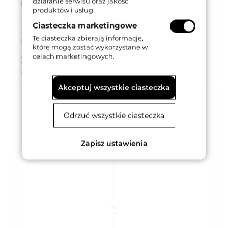
działanie serwisu oraz jakość
PRĘT ERGON T.E. SLIM, HP=195cm/HFM=200cm
produktów i usług.
Seria produktu:
Ergon T.E. Slim
Ciasteczka marketingowe
Dostępność:
Na zamówienie
Te ciasteczka zbierają informacje,
Czas dostawy:
Do 5 tygodni
które mogą zostać wykorzystane w
celach marketingowych.
275,79 zł
brutto (z VAT 23%)
Cena za:
szt.
Akceptuj wszystkie ciasteczka
Odrzuć wszystkie ciasteczka
Zapisz ustawienia