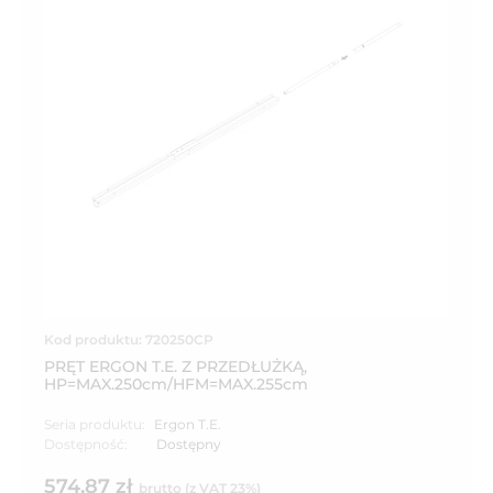
Kod produktu: 720250CP
PRĘT ERGON T.E. Z PRZEDŁUŻKĄ,
HP=MAX.250cm/HFM=MAX.255cm
Seria produktu:
Ergon T.E.
Dostępność:
Dostępny
574,87 zł
brutto (z VAT 23%)