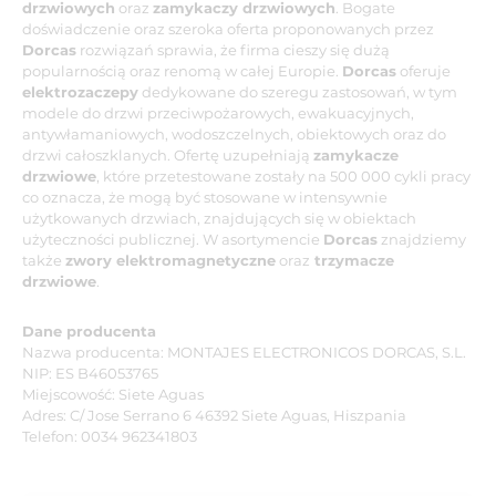
drzwiowych
oraz
zamykaczy drzwiowych
. Bogate
doświadczenie oraz szeroka oferta proponowanych przez
Dorcas
rozwiązań sprawia, że firma cieszy się dużą
popularnością oraz renomą w całej Europie.
Dorcas
oferuje
elektrozaczepy
dedykowane do szeregu zastosowań, w tym
modele do drzwi przeciwpożarowych, ewakuacyjnych,
antywłamaniowych, wodoszczelnych, obiektowych oraz do
drzwi całoszklanych. Ofertę uzupełniają
zamykacze
drzwiowe
, które przetestowane zostały na 500 000 cykli pracy
co oznacza, że mogą być stosowane w intensywnie
użytkowanych drzwiach, znajdujących się w obiektach
użyteczności publicznej. W asortymencie
Dorcas
znajdziemy
także
zwory elektromagnetyczne
oraz
trzymacze
drzwiowe
.
Dane producenta
Nazwa producenta: MONTAJES ELECTRONICOS DORCAS, S.L.
NIP: ES B46053765
Miejscowość: Siete Aguas
Adres: C/ Jose Serrano 6 46392 Siete Aguas, Hiszpania
Telefon: 0034 962341803