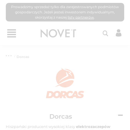
Prowadzimy sprzedaż tylko dla zarejestrowanych podmiotów
gospodarczych. Jeżeli jesteś inwestorem indywidualnym,
skorzystaj z naszej
listy partnerów
.
Dorcas
Dorcas
Hiszpański producent wysokiej klasy
elektrozaczepów