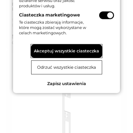
działanie serwisu oraz jakość
BLACHA CZOŁOWA DO ELEKTROZACZEPU 77,
produktów i usług.
L=200mm, STAL NIERDZEWNA, PRAWA
Ciasteczka marketingowe
Seria produktu:
Dorcas 77
Te ciasteczka zbierają informacje,
Dostępność:
Dostępny
które mogą zostać wykorzystane w
celach marketingowych.
56,49 zł
brutto (z VAT 23%)
Cena za:
szt.
Akceptuj wszystkie ciasteczka
Odrzuć wszystkie ciasteczka
Zapisz ustawienia