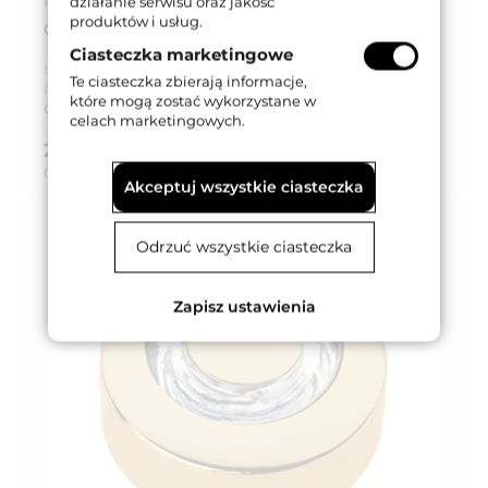
działanie serwisu oraz jakość
Kod produktu: 209PB-0030-0000-CS
produktów i usług.
GAŁKA MEBLOWA COSMIC CRYSTAL 30 mm CS
Ciasteczka marketingowe
Seria produktu:
Cosmic Crystal
Te ciasteczka zbierają informacje,
Dostępność:
Na zamówienie
które mogą zostać wykorzystane w
Czas dostawy:
Do 8 tygodni
celach marketingowych.
204,70 zł
brutto (z VAT 23%)
Cena za:
szt.
Akceptuj wszystkie ciasteczka
Odrzuć wszystkie ciasteczka
Zapisz ustawienia