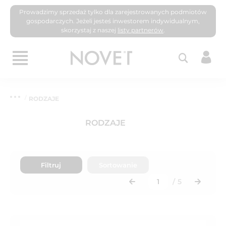
Prowadzimy sprzedaż tylko dla zarejestrowanych podmiotów
gospodarczych. Jeżeli jesteś inwestorem indywidualnym,
skorzystaj z naszej
listy partnerów
.
RODZAJE
RODZAJE
Filtruj
Sortowanie
/
5