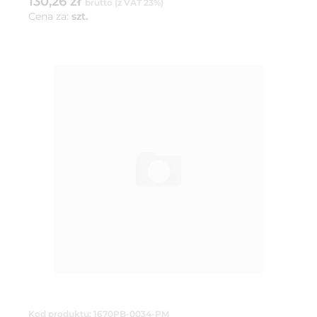
130,26 zł
brutto (z VAT 23%)
Cena za:
szt.
Kod produktu: 1670PB-0034-PM