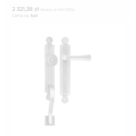
2 321,38 zł
brutto (z VAT 23%)
Cena za:
kpl