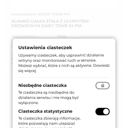
Kod produktu: 1070ES-72WB-PM
KLAMKO-GAŁKA STAŁA Z UCHWYTEM
DRZWIOWYM DAISY 72WB SX PM
Seria produktu:
Daisy
Dostępność:
Na zamówienie
Czas dostawy:
Do 8 tygodni
Ustawienia ciasteczek
Używamy ciasteczek, aby usprawnić działanie
2 321,38 zł
brutto (z VAT 23%)
witryny oraz monitorować ruch w serwisie.
Cena za:
kpl
Możesz wybrać, które z nich są aktywne.
Dowiedz
się więcej
Niezbędne ciasteczka
Te ciasteczka są niezbędne do
działania serwisu i nie mogą być
wyłączone.
Ciasteczka statystyczne
Te ciasteczka zbierają informacje,
które pozwalają nam ulepszać