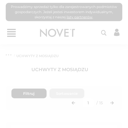
Prowadzimy sprzedaż tylko dla zarejestrowanych podmiotów
gospodarczych. Jeżeli jesteś inwestorem indywidualnym,
skorzystaj z naszej
listy partnerów
.
UCHWYTY Z MOSIĄDZU
UCHWYTY Z MOSIĄDZU
Filtruj
Sortowanie
/
15