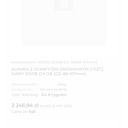
Kod produktu: 1070E2-92WB-DX-OB{88-107mm]
KLAMKA Z UCHWYTEM DRZWIOWYM (1 SZT.)
DAISY 92WB DX OB [GD 88-107mm]
Seria produktu:
Daisy
Dostępność:
Na zamówienie
Czas dostawy:
Do 8 tygodni
2 246,94 zł
brutto (z VAT 23%)
Cena za:
kpl