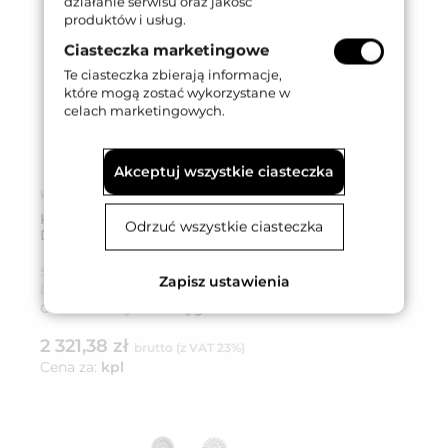
działanie serwisu oraz jakość
produktów i usług.
Ciasteczka marketingowe
Te ciasteczka zbierają informacje,
które mogą zostać wykorzystane w
celach marketingowych.
Akceptuj wszystkie ciasteczka
Kod produktu: 1070ES-90WB-OB
KLAMKO-GAŁKA STAŁA Z UCHWYTEM
Odrzuć wszystkie ciasteczka
DRZWIOWYM DAISY 90WB SX OB
Seria produktu:
Daisy
Zapisz ustawienia
Dostępność:
Na zamówienie
Czas dostawy:
Do 8 tygodni
2 321,38 zł
brutto (z VAT 23%)
Cena za:
kpl