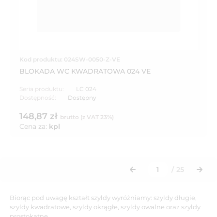
Kod produktu: 024SW-0050-Z-VE
BLOKADA WC KWADRATOWA 024 VE
Seria produktu:
LC 024
Dostępność:
Dostępny
148,87 zł
brutto (z VAT 23%)
Cena za:
kpl
/
25
Biorąc pod uwagę kształt szyldy wyróżniamy: szyldy długie,
szyldy kwadratowe, szyldy okrągłe, szyldy owalne oraz szyldy
prostokątne.