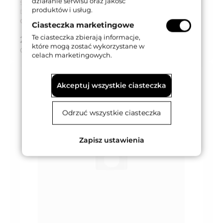
działanie serwisu oraz jakość
Seria produktu:
LC 019
produktów i usług.
Dostępność:
Na zamówienie
Czas dostawy:
Do 8 tygodni
Ciasteczka marketingowe
Te ciasteczka zbierają informacje,
269,83 zł
brutto (z VAT 23%)
które mogą zostać wykorzystane w
Cena za:
kpl
celach marketingowych.
Akceptuj wszystkie ciasteczka
Odrzuć wszystkie ciasteczka
Zapisz ustawienia