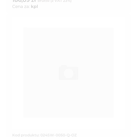
186,09 zł
brutto (z VAT 23%)
Cena za:
kpl
Kod produktu: 024SW-0050-Q-OZ