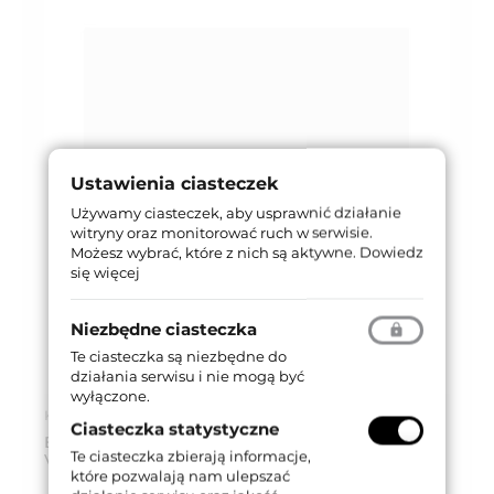
Ustawienia ciasteczek
Używamy ciasteczek, aby usprawnić działanie
witryny oraz monitorować ruch w serwisie.
Możesz wybrać, które z nich są aktywne.
Dowiedz
się więcej
Niezbędne ciasteczka
Te ciasteczka są niezbędne do
działania serwisu i nie mogą być
wyłączone.
Kod produktu: 019CV-0050-CE
Ciasteczka statystyczne
BLOKADA WC KWADRATOWA 019 [POKRĘTŁO
Te ciasteczka zbierają informacje,
VINTAGE] CE
które pozwalają nam ulepszać