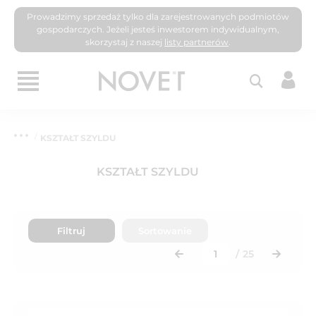
Prowadzimy sprzedaż tylko dla zarejestrowanych podmiotów
gospodarczych. Jeżeli jesteś inwestorem indywidualnym,
skorzystaj z naszej
listy partnerów
.
KSZTAŁT SZYLDU
KSZTAŁT SZYLDU
Filtruj
Sortowanie
/
25