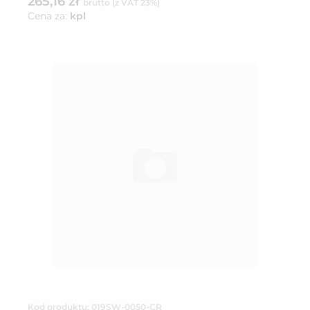
265,16 zł
brutto (z VAT 23%)
Cena za:
kpl
Kod produktu: 019SW-0050-CR