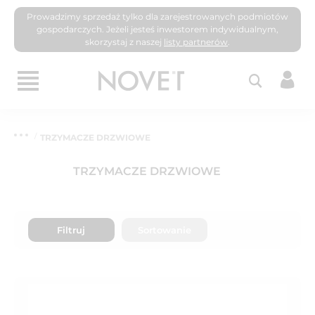
Prowadzimy sprzedaż tylko dla zarejestrowanych podmiotów
gospodarczych. Jeżeli jesteś inwestorem indywidualnym,
skorzystaj z naszej
listy partnerów
.
TRZYMACZE DRZWIOWE
TRZYMACZE DRZWIOWE
Filtruj
Sortowanie