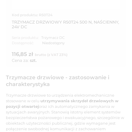
Kod produktu: R50T24
TRZYMACZ DRZWIOWY R50T24 500 N, NAŚCIENNY,
24V DC
Seria produktu:
Trzymacz DC
Dostępność:
Niedostępny
116,85 zł
brutto (z VAT 23%)
Cena za:
szt.
Trzymacze drzwiowe - zastosowanie i
charakterystyka
Trzymacze drzwiowe to urządzenia elektromechaniczne
stosowane w celu
utrzymywania skrzydeł drzwiowych w
pozycji otwartej
oraz ich automatycznego zamykania w
sytuacjach awaryjnych. Stanowią istotny element systemów
bezpieczeństwa pożarowego i ewakuacyjnego, szczególnie w
obiektach użyteczności publicznej, gdzie wymagane jest
połączenie swobodnej komunikacji z zachowaniem