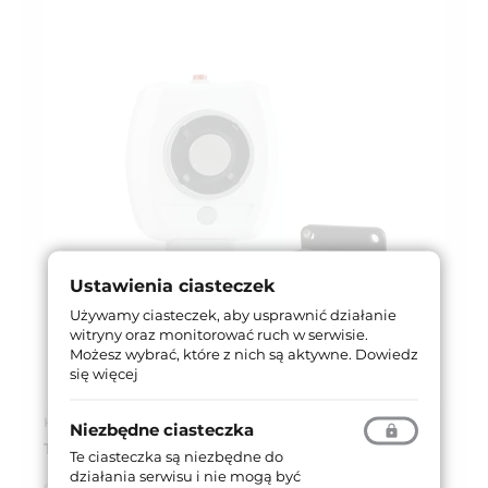
Ustawienia ciasteczek
Używamy ciasteczek, aby usprawnić działanie
witryny oraz monitorować ruch w serwisie.
Możesz wybrać, które z nich są aktywne.
Dowiedz
się więcej
Kod produktu: PR50T48
Niezbędne ciasteczka
TRZYMACZ DRZWIOWY PR50T48 500 N, 48V DC
Te ciasteczka są niezbędne do
działania serwisu i nie mogą być