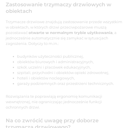
Zastosowanie trzymaczy drzwiowych w
obiektach
Trzymacze drzwiowe znajdują zastosowanie przede wszystkim
w obiektach, w których drzwi przeciwpożarowe muszą
pozostawać
otwarte w normalnym trybie użytkowania
, a
jednocześnie automatycznie się zamykać w sytuacjach
zagrożenia. Dotyczy to m.in.:
budynków użyteczności publicznej,
obiektów biurowych i administracyjnych,
szkół, uczelni i placówek edukacyjnych,
szpitali, przychodni i obiektów opieki zdrowotnej,
hoteli i obiektów noclegowych,
garaży podziemnych oraz przestrzeni technicznych.
Rozwiązania te poprawiają ergonomię komunikacji
wewnętrznej, nie ograniczając jednocześnie funkcji
ochronnych drzwi.
Na co zwrócić uwagę przy doborze
trzymacza drzwiowego?