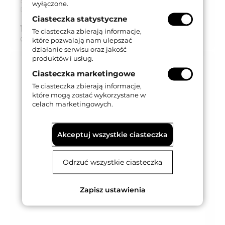
Seria produktu:
Trzymacz DC
wyłączone.
Dostępność:
Niedostępny
Ciasteczka statystyczne
184,50 zł
brutto (z VAT 23%)
Te ciasteczka zbierają informacje,
Cena za:
szt.
które pozwalają nam ulepszać
działanie serwisu oraz jakość
produktów i usług.
Ciasteczka marketingowe
Te ciasteczka zbierają informacje,
które mogą zostać wykorzystane w
celach marketingowych.
Akceptuj wszystkie ciasteczka
Odrzuć wszystkie ciasteczka
Zapisz ustawienia