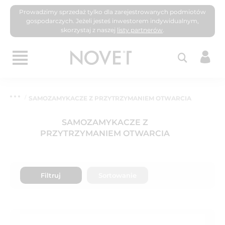
Prowadzimy sprzedaż tylko dla zarejestrowanych podmiotów
gospodarczych. Jeżeli jesteś inwestorem indywidualnym,
skorzystaj z naszej
listy partnerów
.
SAMOZAMYKACZE Z PRZYTRZYMANIEM OTWARCIA
SAMOZAMYKACZE Z
PRZYTRZYMANIEM OTWARCIA
Filtruj
Sortowanie