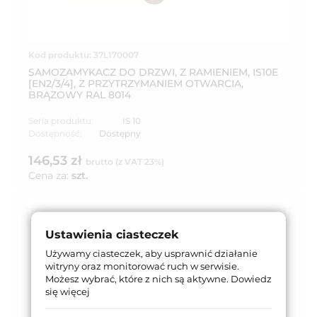
Kod produktu: 37L170007
SAMOZAMYKACZ DO DRZWI, Z RAMIENIEM, IS10E
[EN2/3/4], Z PRZYTRZYMANIEM OTWARCIA,
BRĄZOWY RAL 8014
Seria produktu:
IS 10
Dostępność:
Dostępny
146,53 zł
brutto (z VAT 23%)
Cena za:
szt.
Ustawienia ciasteczek
Używamy ciasteczek, aby usprawnić działanie
witryny oraz monitorować ruch w serwisie.
Możesz wybrać, które z nich są aktywne.
Dowiedz
się więcej