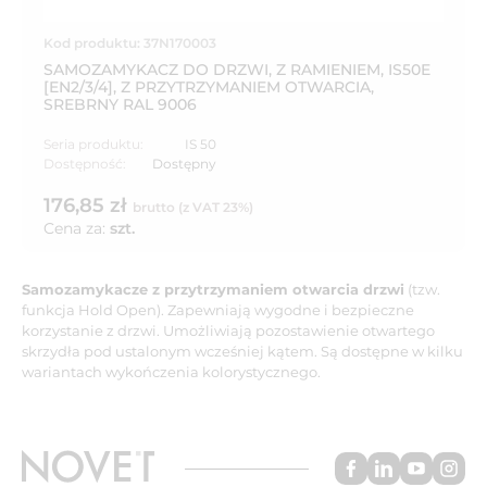
Kod produktu: 37N170003
SAMOZAMYKACZ DO DRZWI, Z RAMIENIEM, IS50E
[EN2/3/4], Z PRZYTRZYMANIEM OTWARCIA,
SREBRNY RAL 9006
Seria produktu:
IS 50
Dostępność:
Dostępny
176,85 zł
brutto (z VAT 23%)
Cena za:
szt.
Samozamykacze z przytrzymaniem otwarcia drzwi
(tzw.
funkcja Hold Open). Zapewniają wygodne i bezpieczne
korzystanie z drzwi. Umożliwiają pozostawienie otwartego
skrzydła pod ustalonym wcześniej kątem. Są dostępne w kilku
wariantach wykończenia kolorystycznego.