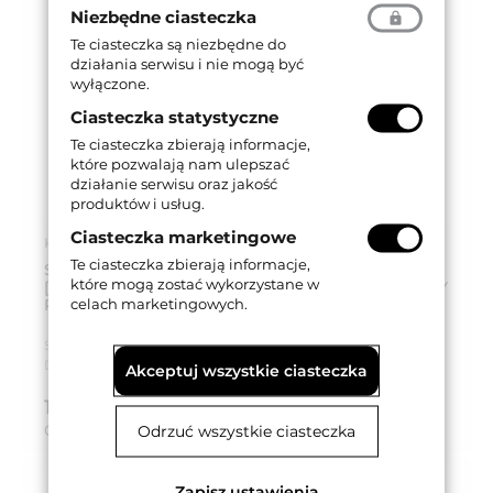
Niezbędne ciasteczka
Te ciasteczka są niezbędne do
działania serwisu i nie mogą być
wyłączone.
Ciasteczka statystyczne
Te ciasteczka zbierają informacje,
które pozwalają nam ulepszać
działanie serwisu oraz jakość
produktów i usług.
Ciasteczka marketingowe
Kod produktu: 37L170005
Te ciasteczka zbierają informacje,
SAMOZAMYKACZ DO DRZWI, Z RAMIENIEM, IS10E
które mogą zostać wykorzystane w
[EN2/3/4], Z PRZYTRZYMANIEM OTWARCIA, CZARNY
celach marketingowych.
RAL 9005
Seria produktu:
IS 10
Dostępność:
Dostępny
Akceptuj wszystkie ciasteczka
146,53 zł
brutto (z VAT 23%)
Cena za:
szt.
Odrzuć wszystkie ciasteczka
Zapisz ustawienia