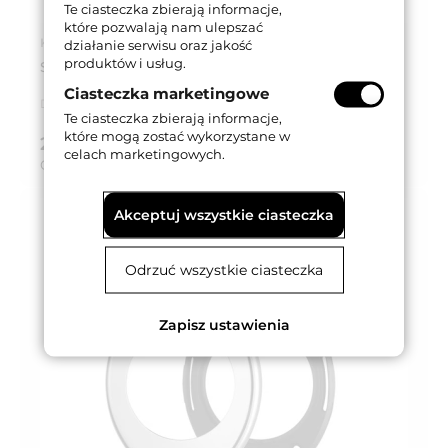
Te ciasteczka zbierają informacje,
które pozwalają nam ulepszać
Kod produktu: 0000098N1DCRS
działanie serwisu oraz jakość
produktów i usług.
SZYLD OZDOBNY CHROMOWANY MATOWY
Ciasteczka marketingowe
Dostępność:
Dostępny
Te ciasteczka zbierają informacje,
które mogą zostać wykorzystane w
29,04 zł
brutto (z VAT 23%)
celach marketingowych.
Cena za:
szt.
Akceptuj wszystkie ciasteczka
Odrzuć wszystkie ciasteczka
Zapisz ustawienia