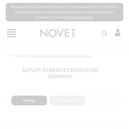
Prowadzimy sprzedaż tylko dla zarejestrowanych podmiotów
gospodarczych. Jeżeli jesteś inwestorem indywidualnym,
skorzystaj z naszej
listy partnerów
.
SZYLDY ZABEZPIECZAJĄCE DO ZAMKÓW
SZYLDY ZABEZPIECZAJĄCE DO
ZAMKÓW
Filtruj
Sortowanie