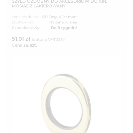
SZYLD OZDOBNY DO AKCESORIÓW DO X1R,
MOSIĄDZ LAKIEROWANY
Seria produktu:
X1R Easy
,
X1R Smart
Dostępność:
Na zamówienie
Czas dostawy:
Do 8 tygodni
51,01 zł
brutto (z VAT 23%)
Cena za:
szt.