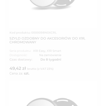
Kod produktu: 0000098N0XCRL
SZYLD OZDOBNY DO AKCESORIÓW DO X1R,
CHROMOWANY
Seria produktu:
X1R Easy
,
X1R Smart
Dostępność:
Na zamówienie
Czas dostawy:
Do 8 tygodni
49,42 zł
brutto (z VAT 23%)
Cena za:
szt.