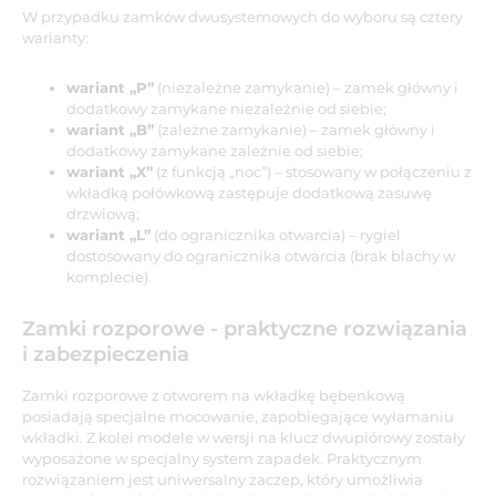
W przypadku zamków dwusystemowych do wyboru są cztery
warianty:
wariant „P”
(niezależne zamykanie) – zamek główny i
dodatkowy zamykane niezależnie od siebie;
wariant „B”
(zależne zamykanie) – zamek główny i
dodatkowy zamykane zależnie od siebie;
wariant „X”
(z funkcją „noc”) – stosowany w połączeniu z
wkładką połówkową zastępuje dodatkową zasuwę
drzwiową;
wariant „L”
(do ogranicznika otwarcia) – rygiel
dostosowany do ogranicznika otwarcia (brak blachy w
komplecie).
Zamki rozporowe - praktyczne rozwiązania
i zabezpieczenia
Zamki rozporowe z otworem na wkładkę bębenkową
posiadają specjalne mocowanie, zapobiegające wyłamaniu
wkładki. Z kolei modele w wersji na klucz dwupiórowy zostały
wyposażone w specjalny system zapadek. Praktycznym
rozwiązaniem jest uniwersalny zaczep, który umożliwia