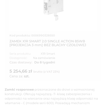
Kod produktu: 0006990328550
ZAMEK X1R SMART 2.0 SINGLE ACTION 85WB
[PROJEKCJA 3 mm] BEZ BLACHY CZOŁOWEJ
Seria produktu:
X1R Smart
Dostępność:
Na zamówienie
Czas dostawy:
Do 8 tygodni
5 254,66 zł
brutto (z VAT 23%)
Cena za:
szt.
Zamki rozporowe
przeznaczone do drzwi o wzmocnionej
konstrukcji. Oferują najwyższą -7- klasę zabezpieczenia i
odporności na wiercenie oraz najwyższą klasę odporności na
włamanie - C (modele serii 600). Posiadają mechanizm