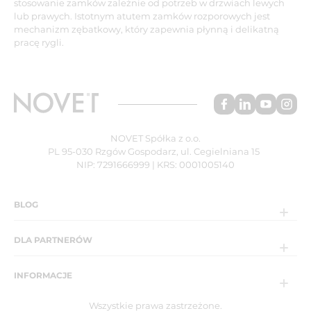
stosowanie zamków zależnie od potrzeb w drzwiach lewych
lub prawych. Istotnym atutem zamków rozporowych jest
mechanizm zębatkowy, który zapewnia płynną i delikatną
pracę rygli.
NOVET Spółka z o.o.
PL 95-030 Rzgów Gospodarz, ul. Cegielniana 15
NIP: 7291666999 | KRS: 0001005140
BLOG
DLA PARTNERÓW
INFORMACJE
Wszystkie prawa zastrzeżone.