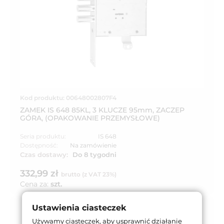
Kod produktu: 00648002807F4
ZAMEK IS 648 85KL, 3 KLUCZE 95mm, ZACZEP
GÓRA, (OPAKOWANIE PRZEMYSŁOWE)
Seria produktu:
IS 648
Dostępność:
Na zamówienie
Czas dostawy:
Do 8 tygodni
332,99 zł
brutto (z VAT 23%)
Cena za:
szt.
Ustawienia ciasteczek
Używamy ciasteczek, aby usprawnić działanie