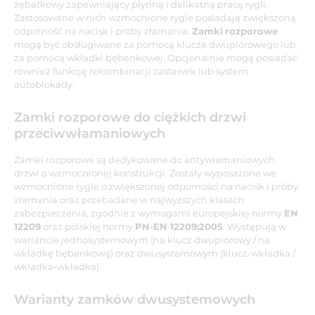
zębatkowy zapewniający płynną i delikatną pracę rygli.
Zastosowane w nich wzmocnione rygle posiadają zwiększoną
odporność na nacisk i próby złamania.
Zamki
rozporowe
mogą być obsługiwane za pomocą klucza dwupiórowego lub
za pomocą wkładki bębenkowej. Opcjonalnie mogą posiadać
również funkcję rekombinacji zastawek lub system
autoblokady.
Zamki rozporowe do ciężkich drzwi
przeciwwłamaniowych
Zamki rozporowe są dedykowane do antywłamaniowych
drzwi o wzmocnionej konstrukcji. Zostały wyposażone we
wzmocnione rygle o zwiększonej odporności na nacisk i próby
złamania oraz przebadane w najwyższych klasach
zabezpieczenia, zgodnie z wymogami europejskiej normy
EN
12209
oraz polskiej normy
PN-EN 12209:2005
. Występują w
wariancie jednosystemowym (na klucz dwupiórowy / na
wkładkę bębenkową) oraz dwusystemowym (klucz-wkładka /
wkładka-wkładka).
Warianty zamków dwusystemowych