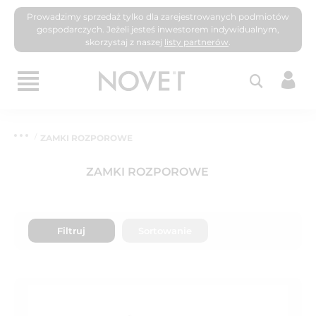
Prowadzimy sprzedaż tylko dla zarejestrowanych podmiotów
gospodarczych. Jeżeli jesteś inwestorem indywidualnym,
skorzystaj z naszej
listy partnerów
.
ZAMKI ROZPOROWE
ZAMKI ROZPOROWE
Filtruj
Sortowanie