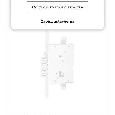
381,28 zł
brutto (z VAT 23%)
Odrzuć wszystkie ciasteczka
Cena za:
szt.
Zapisz ustawienia