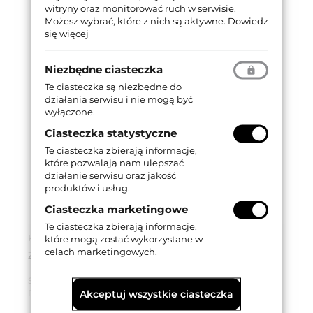
witryny oraz monitorować ruch w serwisie.
Możesz wybrać, które z nich są aktywne.
Dowiedz
się więcej
Niezbędne ciasteczka
Te ciasteczka są niezbędne do
działania serwisu i nie mogą być
wyłączone.
Ciasteczka statystyczne
Te ciasteczka zbierają informacje,
które pozwalają nam ulepszać
działanie serwisu oraz jakość
produktów i usług.
Ciasteczka marketingowe
Te ciasteczka zbierają informacje,
Kod produktu: 0067800280G00
które mogą zostać wykorzystane w
celach marketingowych.
ZAMEK IS 678 85WB, ZACZEP DÓŁ
Seria produktu:
IS 678
Akceptuj wszystkie ciasteczka
Dostępność:
Dostępny