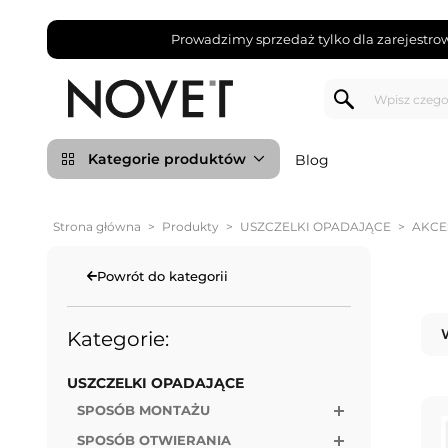
Prowadzimy sprzedaż tylko dla zarejestro
Kategorie produktów
Blog
Strona główna
>
Produkty
>
USZCZELKI OPADAJĄCE
>
AKCE
Powrót do kategorii
Kategorie:
USZCZELKI OPADAJĄCE
SPOSÓB MONTAŻU
SPOSÓB OTWIERANIA