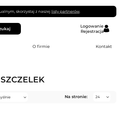
alnym, skorzystaj z naszej
listy partnerów
.
Logowanie
zukaj
Rejestracja
O firmie
Kontakt
SZCZELEK
Na stronie: