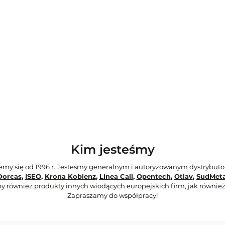
Kim jesteśmy
jemy się od 1996 r. Jesteśmy generalnym i autoryzowanym dystrybut
Dorcas
,
ISEO
,
Krona Koblenz
,
Linea Cali
,
Opentech
,
Otlav
,
SudMeta
y również produkty innych wiodących europejskich firm, jak również
Zapraszamy do współpracy!