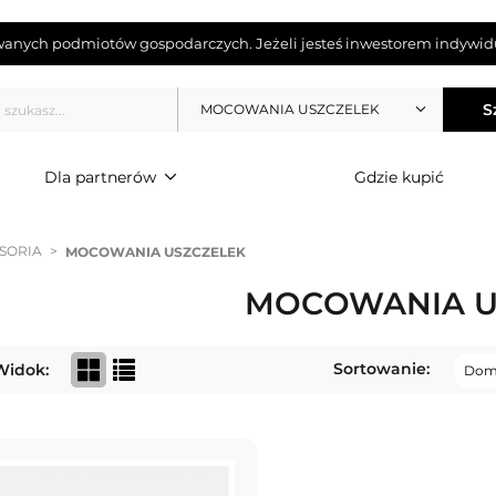
wanych podmiotów gospodarczych. Jeżeli jesteś inwestorem indywidu
S
MOCOWANIA USZCZELEK
Dla partnerów
Gdzie kupić
SORIA
>
MOCOWANIA USZCZELEK
MOCOWANIA U
Sortowanie:
Widok: