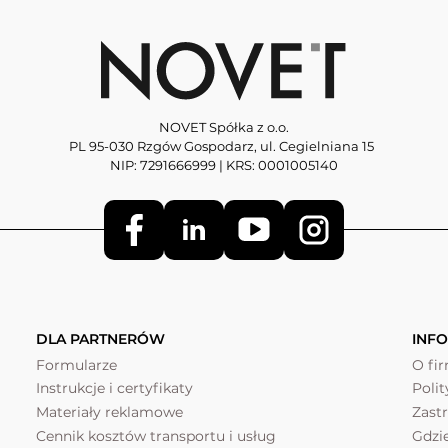
NOVET Spółka z o.o.
PL 95-030 Rzgów Gospodarz, ul. Cegielniana 15
NIP: 7291666999 | KRS: 0001005140
DLA PARTNERÓW
INF
Formularze
O fi
Instrukcje i certyfikaty
Poli
Materiały reklamowe
Zast
Cennik kosztów transportu i usług
Gdzi