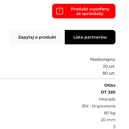
Produkt wycofany
ze sprzedaży.
Zapytaj o produkt
Lista partnerów
Niedostępny
20 szt.
80 szt.
Otlav
OT 320
Mosiądz
BN - brązowione
80 kg
20 mm
3