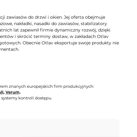
i zawiasów do drzwi i okien. Jej oferta obejmuje
owe, nakładki, nasadki do zawiasów, stabilizatory
atnich lat zapewnił firmie dynamiczny rozwój, dzięki
entów i skrócić terminy dostaw, w zakładach Otlav
otowych. Obecnie Otlav eksportuje swoje produkty nie
ynentach.
orem znanych europejskich firm produkcyjnych:
ll
,
Verum
.
 systemy kontroli dostępu.