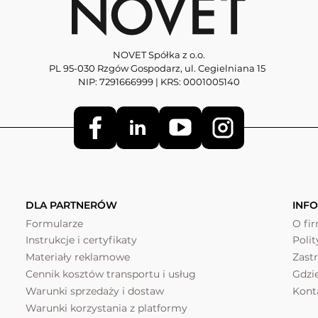
NOVET Spółka z o.o.
PL 95-030 Rzgów Gospodarz, ul. Cegielniana 15
NIP: 7291666999 | KRS: 0001005140
DLA PARTNERÓW
INF
Formularze
O fi
Instrukcje i certyfikaty
Poli
Materiały reklamowe
Zast
Cennik kosztów transportu i usług
Gdzi
Warunki sprzedaży i dostaw
Kont
Warunki korzystania z platformy