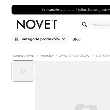
Prowadzimy sprzedaż tylko dla zarejestro
Kategorie produktów
Blog
Strona główna
>
Produkty
>
ZAWIASY DO DRZWI
>
ZASTOS