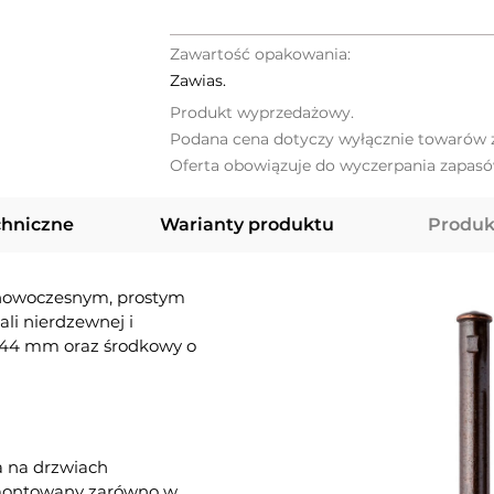
Zawartość opakowania:
Zawias.
Produkt wyprzedażowy.
Podana cena dotyczy wyłącznie towarów z
Oferta obowiązuje do wyczerpania zapasó
chniczne
Warianty produktu
Produk
 nowoczesnym, prostym
li nierdzewnej i
ci 44 mm oraz środkowy o
a na drzwiach
amontowany zarówno w