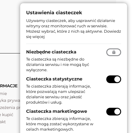
Ustawienia ciasteczek
Używamy ciasteczek, aby usprawnić działanie
witryny oraz monitorować ruch w serwisie.
Możesz wybrać, które z nich są aktywne.
Dowiedz
się więcej
Niezbędne ciasteczka
Te ciasteczka są niezbędne do
działania serwisu i nie mogą być
wyłączone.
Ciasteczka statystyczne
ORMACJE
Te ciasteczka zbierają informacje,
które pozwalają nam ulepszać
rmie
działanie serwisu oraz jakość
tyka prywatności
produktów i usług.
rzeżenia prawne
Ciasteczka marketingowe
e kupić
Te ciasteczka zbierają informacje,
akt
które mogą zostać wykorzystane w
celach marketingowych.