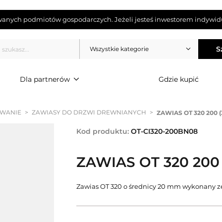
wanych podmiotów gospodarczych. Jeżeli jesteś inwestorem indywidu
S
Wszystkie kategorie
Dla partnerów
Gdzie kupić
OWANIE
>
ZAWIASY DO DRZWI DREWNIANYCH
>
ZAWIAS OT 320 200 
Kod produktu:
OT-CI320-200BN08
ZAWIAS OT 320 200
Zawias OT 320 o średnicy 20 mm wykonany ze 