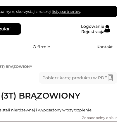
alnym, skorzystaj z naszej
listy partnerów
.
Logowanie
zukaj
Rejestracja
O firmie
Kontakt
(3T) BRĄZOWIONY
Pobierz kartę produktu w PDF
 (3T) BRĄZOWIONY
stali nierdzewnej i wyposażony w trzy trzpienie.
Zobacz pełny opis