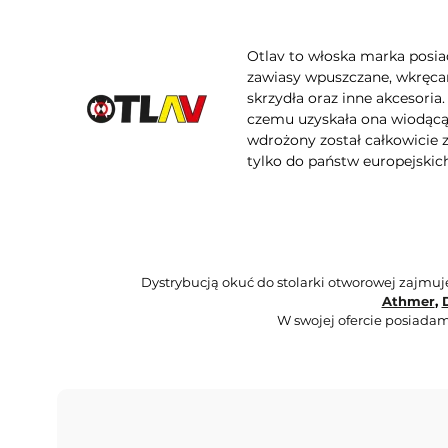
Otlav to włoska marka posia
zawiasy wpuszczane, wkręcan
skrzydła oraz inne akcesoria
czemu uzyskała ona wiodącą 
wdrożony został całkowicie
tylko do państw europejskich
Dystrybucją okuć do stolarki otworowej zajmu
Athmer
,
W swojej ofercie posiadam