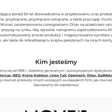
dająca ponad 50 lat doświadczenia w projektowaniu oraz produkcj
e, przykręcane, przykręcano-wkręcane, a także przyrządy montaż
. Wzrost zainteresowania rozwiązaniami Otlav na przestrzeni ost
pozycję na rynku. Aby sprostać rosnącemu zapotrzebowaniu kli
 zautomatyzowany proces produkcji i magazynowania wyrobów g
, ale także do kilkudziesięciu krajów położonych na innych kont
Kim jesteśmy
jemy się od 1996 r. Jesteśmy generalnym i autoryzowanym dystrybut
Dorcas
,
ISEO
,
Krona Koblenz
,
Linea Cali
,
Opentech
,
Otlav
,
SudMeta
y również produkty innych wiodących europejskich firm, jak również
Zapraszamy do współpracy!