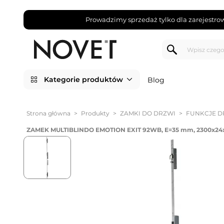
Prowadzimy sprzedaż tylko dla zarejestro
Kategorie produktów
Blog
Strona główna
>
Produkty
>
ZAMKI DO DRZWI
>
FUNKCJE D
ZAMEK MULTIBLINDO EMOTION EXIT 92WB, E=35 mm, 2300x2