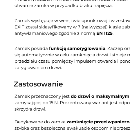
otwarcie zamka w przypadku braku napięcia.
Zamek występuje w wersji wielopunktowej i w zesta
EXIT został sklasyfikowany w 7 (najwyższej) klasie za
antywłamaniowego zgodnie z normą
EN 1125
.
Zamek posiada
funkcję samoryglowania
. Zaczep o
się automatycznie w celu zamknięcia drzwi. Istnieje 
przedziału czasu pomiędzy impulsem otwarcia i p
zaryglowaniem drzwi.
Zastosowanie
Zamek przeznaczony jest
do drzwi o maksymalnym 
zamykającej do 15 N. Prezentowany wariant jest odp
skrzydła drzwi.
Dedykowane do zamka
zamknięcie przeciwpaniczn
szybką oraz bezpieczną ewakuację osobom nieprzes