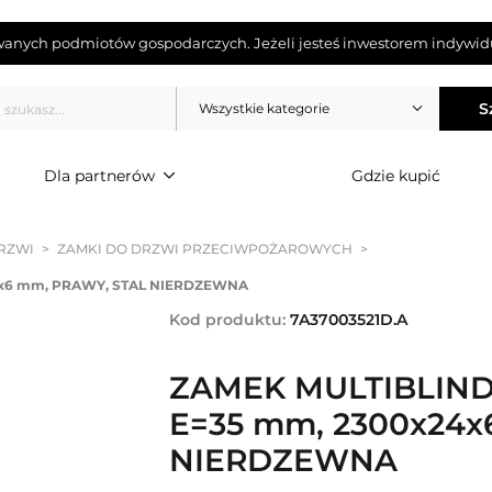
wanych podmiotów gospodarczych. Jeżeli jesteś inwestorem indywidu
S
Wszystkie kategorie
Dla partnerów
Gdzie kupić
RZWI
>
ZAMKI DO DRZWI PRZECIWPOŻAROWYCH
>
4x6 mm, PRAWY, STAL NIERDZEWNA
Kod produktu:
7A37003521D.A
ZAMEK MULTIBLIND
E=35 mm, 2300x24x
NIERDZEWNA