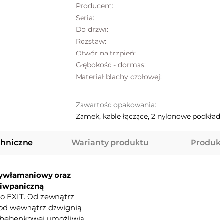
Producent:
Seria:
Do drzwi:
Rozstaw:
Otwór na trzpień:
Głębokość - dormas:
Materiał blachy czołowej:
Zawartość opakowania:
Zamek, kable łączące, 2 nylonowe podkład
chniczne
Warianty produktu
Produk
tywłamaniowy oraz
ciwpaniczną
o EXIT. Od zewnątrz
a od wewnątrz dźwignią
ki bębenkowej umożliwia