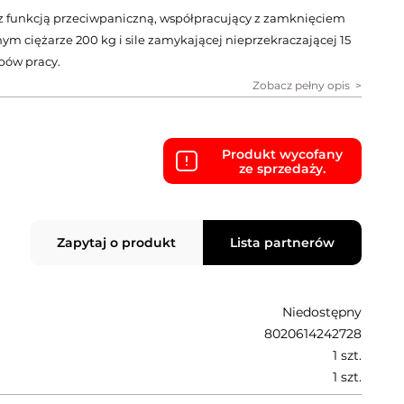
 funkcją przeciwpaniczną, współpracujący z zamknięciem
 ciężarze 200 kg i sile zamykającej nieprzekraczającej 15
ybów pracy.
Zobacz pełny opis
Produkt wycofany
ze sprzedaży.
Zapytaj o produkt
Lista partnerów
Niedostępny
8020614242728
1 szt.
1 szt.