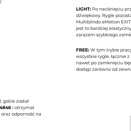
LIGHT:
Po naciśnięciu prz
dźwiękowy. Rygle pozost
Multiblindo eMotion EXIT
jest to bardziej elastyc
zarazem szybkiego zamkn
FREE:
W tym trybie prac
wszystkie rygle, łącznie 
nawet po zamknięciu bę
dostęp zarówno od zewną
 gdzie został
14846
i otrzymał
ć oraz odporność na