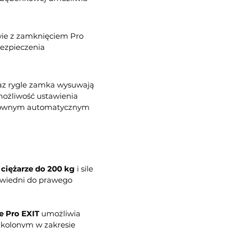
wie z zamknięciem Pro
bezpieczenia
raz rygle zamka wysuwają
możliwość ustawienia
onownym automatycznym
ciężarze do 200 kg
i sile
owiedni do prawego
e Pro EXIT
umożliwia
zkolonym w zakresie