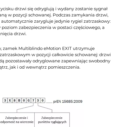
ycisku drzwi się odryglują i wydany zostanie sygnał
aną w pozycji schowanej. Podczas zamykania drzwi,
 automatycznie zarygluje jedynie rygiel zatrzaskowy:
zny poziom zabezpieczenia w postaci częściowego, a
ięcia drzwi.
y, zamek Multiblindo eMotion EXIT utrzymuje
z zatrzaskowym w pozycji całkowicie schowanej: drzwi
dą pozostawały odryglowane zapewniając swobodny
trz, jak i od wewnątrz pomieszczenia.