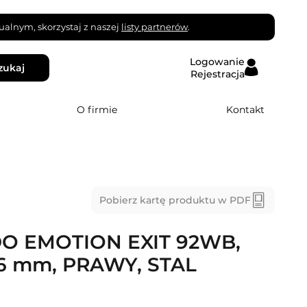
alnym, skorzystaj z naszej
listy partnerów
.
Logowanie
zukaj
Rejestracja
O firmie
Kontakt
Pobierz kartę produktu w PDF
O EMOTION EXIT 92WB,
6 mm, PRAWY, STAL