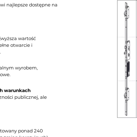
i najlepsze dostępne na
jwyższa wartość
ełne otwarcie i
.
onalnym wyrobem,
kowe.
ch warunkach
ości publicznej, ale
stowany ponad 240