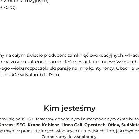
ez zmian korozyjnych)
+70°C).
ny na całym świecie producent zamknięć ewakuacyjnych, wkła
Firma została założona ponad pięćdziesiąt lat temu we Włoszech
głego wieku rozpoczęła ekspansję na inne kontynenty. Obecnie po
, a także w Kolumbii i Peru.
Kim jesteśmy
jemy się od 1996 r. Jesteśmy generalnym i autoryzowanym dystrybut
Dorcas
,
ISEO
,
Krona Koblenz
,
Linea Cali
,
Opentech
,
Otlav
,
SudMeta
y również produkty innych wiodących europejskich firm, jak również
Zapraszamy do współpracy!