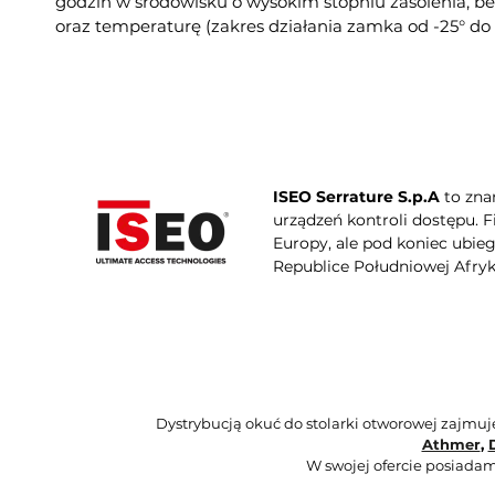
godzin w środowisku o wysokim stopniu zasolenia, b
oraz temperaturę (zakres działania zamka od -25° do 
ISEO Serrature S.p.A
to zna
urządzeń kontroli dostępu. 
Europy, ale pod koniec ubie
Republice Południowej Afryki
Dystrybucją okuć do stolarki otworowej zajmu
Athmer
,
W swojej ofercie posiadam