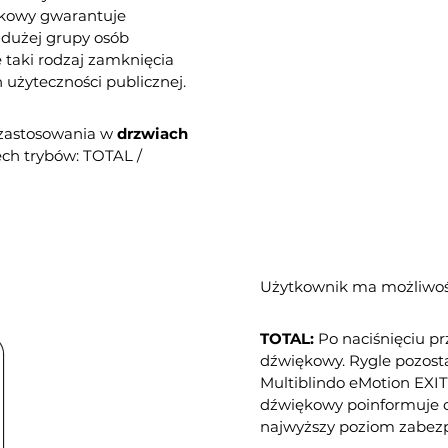
skowy gwarantuje
 dużej grupy osób
 taki rodzaj zamknięcia
użyteczności publicznej.
 zastosowania w
drzwiach
ch trybów: TOTAL /
Użytkownik ma możliwość
TOTAL:
Po naciśnięciu pr
dźwiękowy. Rygle pozost
Multiblindo eMotion EXIT 
dźwiękowy poinformuje o
najwyższy poziom zabezp