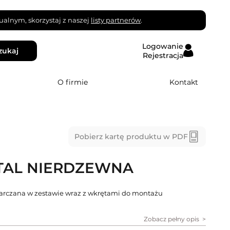
alnym, skorzystaj z naszej
listy partnerów
.
Logowanie
zukaj
Rejestracja
O firmie
Kontakt
Pobierz kartę produktu w PDF
STAL NIERDZEWNA
starczana w zestawie wraz z wkrętami do montażu
Zobacz pełny opis