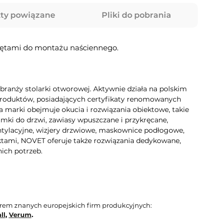
ty powiązane
Pliki do pobrania
krętami do montażu naściennego.
ranży stolarki otworowej. Aktywnie działa na polskim
i produktów, posiadających certyfikaty renomowanych
 marki obejmuje okucia i rozwiązania obiektowe, takie
mki do drzwi, zawiasy wpuszczane i przykręcane,
ntylacyjne, wizjery drzwiowe, maskownice podłogowe,
ktami, NOVET oferuje także rozwiązania dedykowane,
nich potrzeb.
orem znanych europejskich firm produkcyjnych:
ll
,
Verum
.