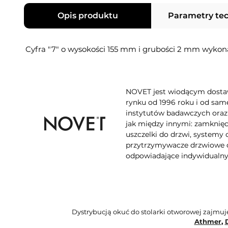
Opis produktu
Parametry te
Cyfra "7" o wysokości 155 mm i grubości 2 mm wykon
NOVET jest wiodącym dostawc
rynku od 1996 roku i od sam
instytutów badawczych oraz 
jak między innymi: zamknięc
uszczelki do drzwi, systemy
przytrzymywacze drzwiowe o
odpowiadające indywidualn
Dystrybucją okuć do stolarki otworowej zajmu
Athmer
,