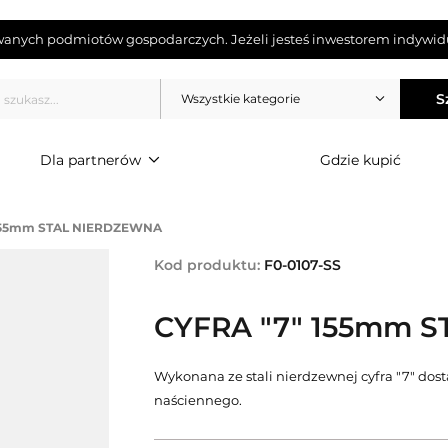
wanych podmiotów gospodarczych. Jeżeli jesteś inwestorem indywidu
S
Wszystkie kategorie
Dla partnerów
Gdzie kupić
 155mm STAL NIERDZEWNA
Kod produktu:
F0-0107-SS
CYFRA "7" 155mm 
Wykonana ze stali nierdzewnej cyfra "7" do
naściennego.