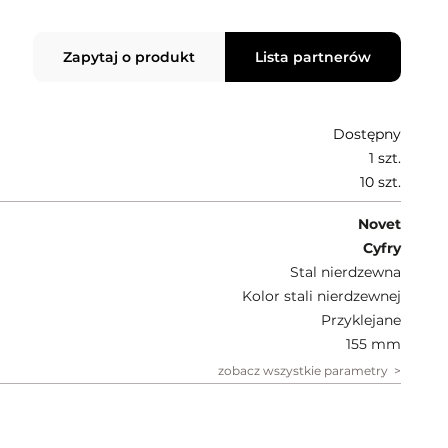
Zapytaj o produkt
Lista partnerów
Dostępny
1 szt.
10 szt.
Novet
Cyfry
Stal nierdzewna
Kolor stali nierdzewnej
Przyklejane
155 mm
zobacz wszystkie parametry