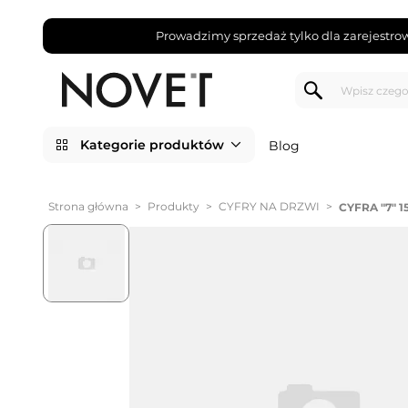
Prowadzimy sprzedaż tylko dla zarejestro
Kategorie produktów
Blog
Strona główna
>
Produkty
>
CYFRY NA DRZWI
>
CYFRA "7"