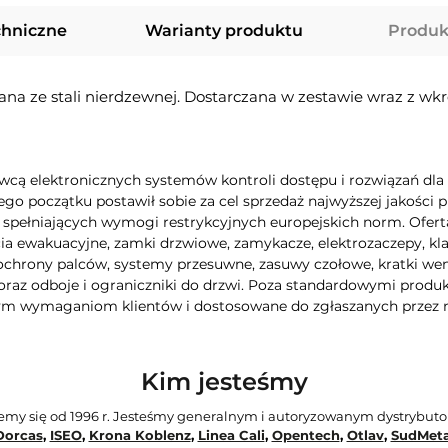
chniczne
Warianty produktu
Produk
ana ze stali nierdzewnej. Dostarczana w zestawie wraz z w
ą elektronicznych systemów kontroli dostępu i rozwiązań dla b
ego początku postawił sobie za cel sprzedaż najwyższej jakośc
spełniających wymogi restrykcyjnych europejskich norm. Oferta
ia ewakuacyjne, zamki drzwiowe, zamykacze, elektrozaczepy, kla
 ochrony palców, systemy przesuwne, zasuwy czołowe, kratki we
raz odboje i ograniczniki do drzwi. Poza standardowymi produ
ym wymaganiom klientów i dostosowane do zgłaszanych przez 
Kim jesteśmy
jemy się od 1996 r. Jesteśmy generalnym i autoryzowanym dystrybut
Dorcas
,
ISEO
,
Krona Koblenz
,
Linea Cali
,
Opentech
,
Otlav
,
SudMeta