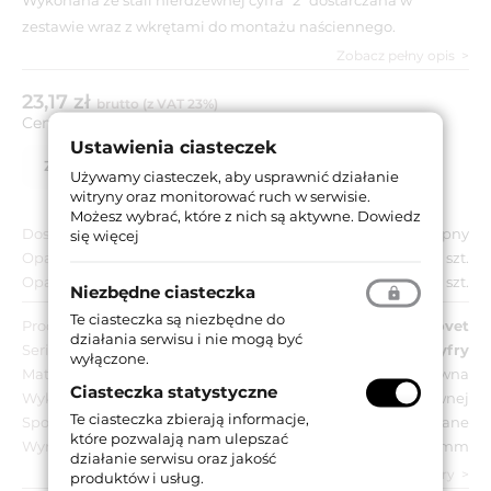
zestawie wraz z wkrętami do montażu naściennego.
Zobacz pełny opis
23,17 zł
brutto (z VAT 23%)
Cena za:
szt.
Ustawienia ciasteczek
Zapytaj o produkt
Lista partnerów
Używamy ciasteczek, aby usprawnić działanie
witryny oraz monitorować ruch w serwisie.
Możesz wybrać, które z nich są aktywne.
Dowiedz
Dostępność:
Dostępny
się więcej
Opakowanie jednostkowe:
1 szt.
Opakowanie zbiorcze:
10 szt.
Niezbędne ciasteczka
Te ciasteczka są niezbędne do
Producent:
Novet
działania serwisu i nie mogą być
Seria:
Cyfry
wyłączone.
Materiał:
Stal nierdzewna
Ciasteczka statystyczne
Wykończenie:
Kolor stali nierdzewnej
Te ciasteczka zbierają informacje,
Sposób montażu:
Przyklejane
które pozwalają nam ulepszać
Wymiar:
155 mm
działanie serwisu oraz jakość
zobacz wszystkie parametry
produktów i usług.