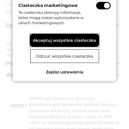
Zawartość opakowania:
Ciasteczka marketingowe
Cyfra, wkręty montażowe.
Te ciasteczka zbierają informacje,
które mogą zostać wykorzystane w
celach marketingowych.
Opis produktu
Akceptuj wszystkie ciasteczka
Cyfra "2" o wysokości 155 mm i grubości 2 mm wykonana ze
stali nierdzewnej. Dostarczana w zestawie wraz z wkrętami
do montażu naściennego.
Odrzuć wszystkie ciasteczka
Parametry techniczne
Zapisz ustawienia
Warianty produktu
NOVET jest wiodącym dostawcą
elektronicznych systemów kontroli dostępu i
rozwiązań dla branży stolarki otworowej.
Aktywnie działa na polskim rynku od 1996
roku i od samego początku postawił sobie za
cel sprzedaż najwyższej jakości produktów,