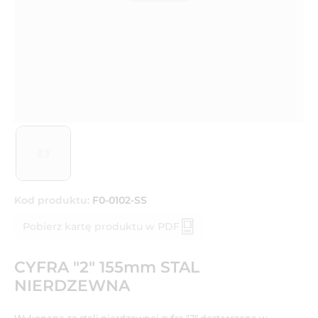
Kod produktu:
F0-0102-SS
Pobierz kartę produktu w PDF
CYFRA "2" 155mm STAL
NIERDZEWNA
Wykonana ze stali nierdzewnej cyfra "2" dostarczana w