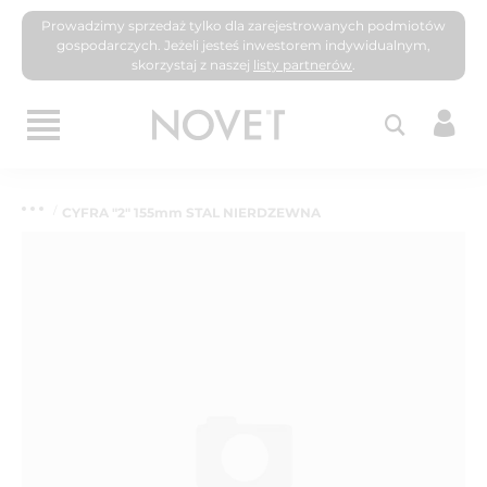
Prowadzimy sprzedaż tylko dla zarejestrowanych podmiotów
gospodarczych. Jeżeli jesteś inwestorem indywidualnym,
skorzystaj z naszej
listy partnerów
.
CYFRA "2" 155mm STAL NIERDZEWNA