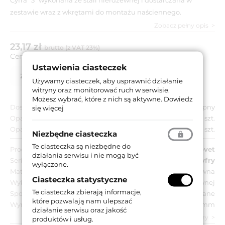
zestawie wraz z wkrętami do montażu naściennego.
Zobacz pełny opis
23,17 zł
brutto (z VAT 23%)
Cena za:
szt.
Ustawienia ciasteczek
Zapytaj o produkt
Lista partnerów
Używamy ciasteczek, aby usprawnić działanie
witryny oraz monitorować ruch w serwisie.
Możesz wybrać, które z nich są aktywne.
Dowiedz
Dostępność:
Dostępny
się więcej
Opakowanie jednostkowe:
1 szt.
Opakowanie zbiorcze:
10 szt.
Niezbędne ciasteczka
Te ciasteczka są niezbędne do
Producent:
Novet
działania serwisu i nie mogą być
Seria:
Cyfry
wyłączone.
Materiał:
Stal nierdzewna
Ciasteczka statystyczne
Wykończenie:
Kolor stali nierdzewnej
Te ciasteczka zbierają informacje,
Sposób montażu:
Przyklejane
które pozwalają nam ulepszać
Wymiar:
155 mm
działanie serwisu oraz jakość
zobacz wszystkie parametry
produktów i usług.