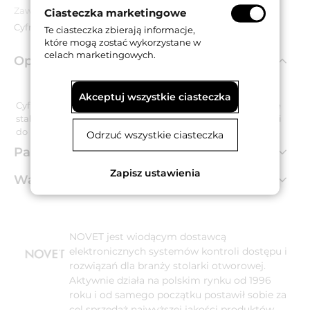
Zawartość opakowania:
Ciasteczka marketingowe
Cyfra, wkręty montażowe.
Te ciasteczka zbierają informacje,
które mogą zostać wykorzystane w
celach marketingowych.
Opis produktu
Akceptuj wszystkie ciasteczka
Cyfra "3" o wysokości 155 mm i grubości 2 mm wykonana ze
stali nierdzewnej. Dostarczana w zestawie wraz z wkrętami
do montażu naściennego.
Odrzuć wszystkie ciasteczka
Parametry techniczne
Zapisz ustawienia
Warianty produktu
NOVET jest wiodącym dostawcą
elektronicznych systemów kontroli dostępu i
rozwiązań dla branży stolarki otworowej.
Aktywnie działa na polskim rynku od 1996
roku i od samego początku postawił sobie za
cel sprzedaż najwyższej jakości produktów,