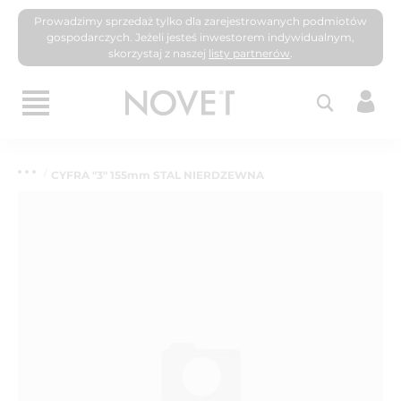
Prowadzimy sprzedaż tylko dla zarejestrowanych podmiotów
gospodarczych. Jeżeli jesteś inwestorem indywidualnym,
skorzystaj z naszej
listy partnerów
.
CYFRA "3" 155mm STAL NIERDZEWNA