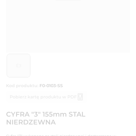
Kod produktu:
F0-0103-SS
Pobierz kartę produktu w PDF
CYFRA "3" 155mm STAL
NIERDZEWNA
Cyfra "3" wykonana ze stali nierdzewnej i dostarczana w