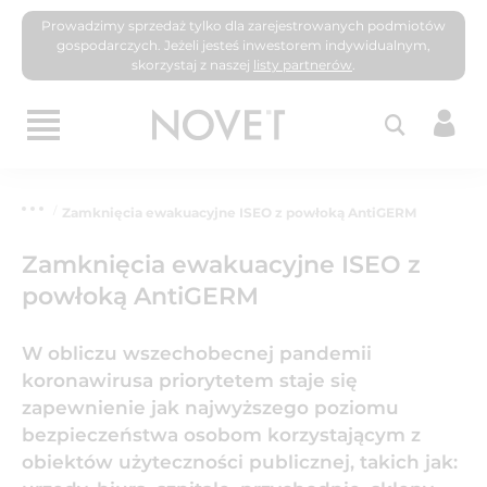
Prowadzimy sprzedaż tylko dla zarejestrowanych podmiotów
gospodarczych. Jeżeli jesteś inwestorem indywidualnym,
skorzystaj z naszej
listy partnerów
.
Zamknięcia ewakuacyjne ISEO z powłoką AntiGERM
Zamknięcia ewakuacyjne ISEO z
powłoką AntiGERM
W obliczu wszechobecnej pandemii
koronawirusa priorytetem staje się
zapewnienie jak najwyższego poziomu
bezpieczeństwa osobom korzystającym z
obiektów użyteczności publicznej, takich jak: