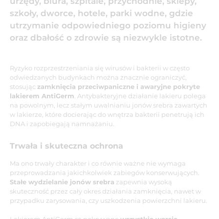
urzędy, biura, szpitale, przychodnie, sklepy,
szkoły, dworce, hotele, parki wodne, gdzie
utrzymanie odpowiedniego poziomu higieny
oraz dbałość o zdrowie są niezwykle istotne.
Ryzyko rozprzestrzeniania się wirusów i bakterii w często
odwiedzanych budynkach można znacznie ograniczyć,
stosując
zamknięcia przeciwpaniczne i awaryjne pokryte
lakierem AntiGerm
. Antybakteryjne działanie lakieru polega
na powolnym, lecz stałym uwalnianiu jonów srebra zawartych
w lakierze, które docierając do wnętrza bakterii penetrują ich
DNA i zapobiegają namnażaniu.
Trwała i skuteczna ochrona
Ma ono trwały charakter i co równie ważne nie wymaga
przeprowadzania jakichkolwiek zabiegów konserwujących.
Stałe wydzielanie jonów srebra
zapewnia wysoką
skuteczność przez cały okres działania zamknięcia, nawet w
przypadku zarysowania, czy uszkodzenia powierzchni lakieru.