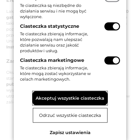
Efekty działania potwierdzone badaniami
Te ciasteczka są niezbędne do
działania serwisu i nie mogą być
Lakier AntiGerm jest
skuteczny w stosunku do ponad 650
wyłączone.
gatunków wirusów, pleśni, alg, grzybów i bakterii
(także
takich jak Legionella, Salmonella, czy MRSA), redukując ich
Ciasteczka statystyczne
poziom o 99%. Skuteczność lakieru została wnikliwie
Te ciasteczka zbierają informacje,
przebadana na Wydziale Medycyny Molekularnej
które pozwalają nam ulepszać
Uniwersytetu w Padwie oraz
potwierdzona certyfikatem
działanie serwisu oraz jakość
Instytutu ICIM
.
produktów i usług.
Ciasteczka marketingowe
Zastosowanie
Te ciasteczka zbierają informacje,
Okucia przeciwpaniczne i awaryjne z powłoką AntiGERM
które mogą zostać wykorzystane w
stanowią
idealne rozwiązanie w obiektach użyteczności
celach marketingowych.
publicznej
, w których z racji konieczności zapewnienia
wysokiego poziomu bezpieczeństwa oraz ochrony zdrowia,
utrzymanie higieny stanowi priorytet, do tego typu obiektów
Akceptuj wszystkie ciasteczka
zaliczają się przede wszystkim:
Odrzuć wszystkie ciasteczka
przychodnie i szpitale
domy opieki i domy dziecka
sanatoria i ośrodki rehabilitacyjne
Zapisz ustawienia
laboratoria i centra badawcze
przedszkola, szkoły i żłobki