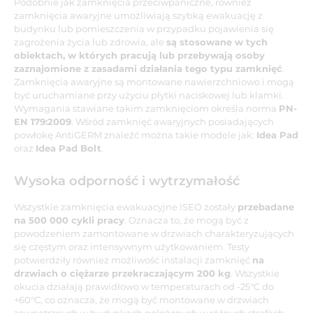
Podobnie jak zamknięcia przeciwpaniczne, również
zamknięcia awaryjne umożliwiają szybką ewakuację z
budynku lub pomieszczenia w przypadku pojawienia się
zagrożenia życia lub zdrowia, ale
są stosowane w tych
obiektach, w których pracują lub przebywają osoby
zaznajomione z zasadami działania tego typu zamknięć
.
Zamknięcia awaryjne są montowane nawierzchniowo i mogą
być uruchamiane przy użyciu płytki naciskowej lub klamki.
Wymagania stawiane takim zamknięciom określa norma
PN-
EN 179:2009
. Wśród zamknięć awaryjnych posiadających
powłokę AntiGERM znaleźć można takie modele jak:
Idea Pad
oraz
Idea Pad Bolt
.
Wysoka odporność i wytrzymałość
Wszystkie zamknięcia ewakuacyjne ISEO zostały
przebadane
na 500 000 cykli pracy
. Oznacza to, że mogą być z
powodzeniem zamontowane w drzwiach charakteryzujących
się częstym oraz intensywnym użytkowaniem. Testy
potwierdziły również możliwość instalacji zamknięć
na
drzwiach o ciężarze przekraczającym 200 kg
. Wszystkie
okucia działają prawidłowo w temperaturach od -25°C do
+60°C, co oznacza, że mogą być montowane w drzwiach
zewnętrznych w budynkach położonych w różnych strefach