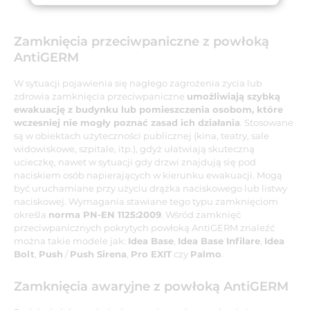
Zamknięcia przeciwpaniczne z powłoką
AntiGERM
W sytuacji pojawienia się nagłego zagrożenia zycia lub
zdrowia zamknięcia przeciwpaniczne
umożliwiają szybką
ewakuację z budynku lub pomieszczenia osobom, które
wczesniej nie mogły poznać zasad ich działania
. Stosowane
są w obiektach użyteczności publicznej (kina, teatry, sale
widowiskowe, szpitale, itp.), gdyż ułatwiają skuteczną
ucieczkę, nawet w sytuacji gdy drzwi znajdują się pod
naciskiem osób napierających w kierunku ewakuacji. Mogą
być uruchamiane przy użyciu drążka naciskowego lub listwy
naciskowej. Wymagania stawiane tego typu zamknięciom
określa
norma PN-EN 1125:2009
. Wśród zamknięć
przeciwpanicznych pokrytych powłoką AntiGERM znaleźć
można takie modele jak:
Idea Base
,
Idea Base Infilare
,
Idea
Bolt
,
Push
/
Push Sirena
,
Pro EXIT
czy
Palmo
.
Zamknięcia awaryjne z powłoką AntiGERM