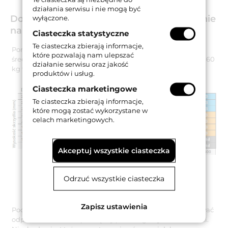
działania serwisu i nie mogą być
Dobór - ilość zawiasów i ich rozmieszczenie
wyłączone.
na skrzydle
Ciasteczka statystyczne
Te ciasteczka zbierają informacje,
Poniższa tabela informuje o tym, ile zawiasów OT 190 o
które pozwalają nam ulepszać
średnicy 16 mm należy zastosować na skrzydle o wadze do 60
działanie serwisu oraz jakość
kg w zależności od jego wysokości i szerokości.
produktów i usług.
Ciasteczka marketingowe
Te ciasteczka zbierają informacje,
które mogą zostać wykorzystane w
celach marketingowych.
Akceptuj wszystkie ciasteczka
Odrzuć wszystkie ciasteczka
Zapisz ustawienia
Podczas montażu należy zwrócić uwagę na to, aby zachować
odpowiedni rozstaw pomiędzy poszczególnymi zawiasami.