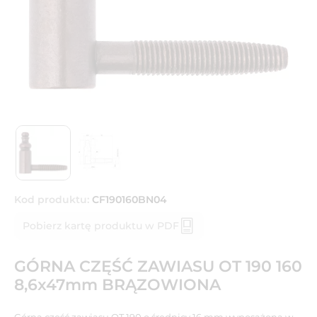
Kod produktu:
CF190160BN04
Pobierz kartę produktu w PDF
GÓRNA CZĘŚĆ ZAWIASU OT 190 160
8,6x47mm BRĄZOWIONA
Górna część zawiasu OT 190 o średnicy 16 mm wyposażona w