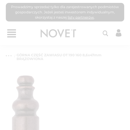
Prowadzimy sprzedaż tylko dla zarejestrowanych podmiotów
gospodarczych. Jeżeli jesteś inwestorem indywidualnym,
skorzystaj z naszej
listy partnerów
.
GÓRNA CZĘŚĆ ZAWIASU OT 190 160 8,6x47mm
BRĄZOWIONA