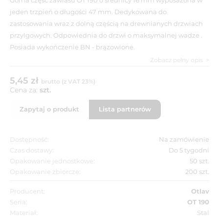
jeden trzpień o długości 47 mm. Dedykowana do
zastosowania wraz z dolną częścią na drewnianych drzwiach
przylgowych. Odpowiednia do drzwi o maksymalnej wadze .
Posiada wykończenie BN - brązowione.
Zobacz pełny opis
5,45 zł
brutto (z VAT 23%)
Cena za:
szt.
Zapytaj o produkt
Lista partnerów
Dostępność:
Na zamówienie
Czas dostawy:
Do 5 tygodni
Opakowanie jednostkowe:
50 szt.
Opakowanie zbiorcze:
200 szt.
Producent:
Otlav
Seria:
OT 190
Materiał:
Stal