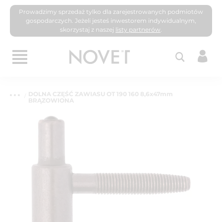
Prowadzimy sprzedaż tylko dla zarejestrowanych podmiotów
gospodarczych. Jeżeli jesteś inwestorem indywidualnym,
skorzystaj z naszej
listy partnerów
.
DOLNA CZĘŚĆ ZAWIASU OT 190 160 8,6x47mm
BRĄZOWIONA