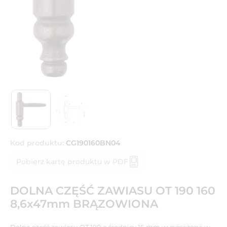
Kod produktu:
CG190160BN04
Pobierz kartę produktu w PDF
DOLNA CZĘŚĆ ZAWIASU OT 190 160
8,6x47mm BRĄZOWIONA
Dolna część zawiasu OT 190 o średnicy 16 mm wyposażona w