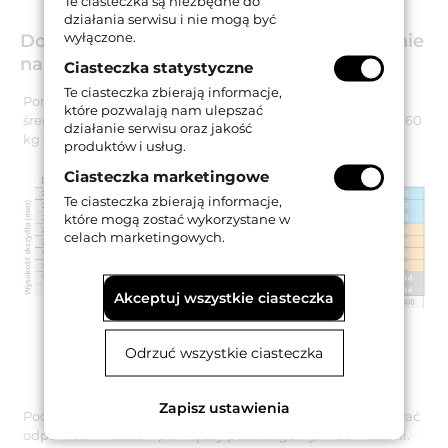
Te ciasteczka są niezbędne do
działania serwisu i nie mogą być
wyłączone.
Dobór - ilość zawiasów i ich rozmieszczenie
na skrzydle
Ciasteczka statystyczne
Te ciasteczka zbierają informacje,
Poniższa tabela informuje o tym, ile zawiasów OT 190 o
które pozwalają nam ulepszać
średnicy 16 mm należy zastosować na skrzydle o wadze do 60
działanie serwisu oraz jakość
kg w zależności od jego wysokości i szerokości.
produktów i usług.
Ciasteczka marketingowe
Te ciasteczka zbierają informacje,
które mogą zostać wykorzystane w
celach marketingowych.
Akceptuj wszystkie ciasteczka
Odrzuć wszystkie ciasteczka
Zapisz ustawienia
Podczas montażu należy zwrócić uwagę na to, aby zachować
odpowiedni rozstaw pomiędzy poszczególnymi zawiasami.