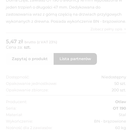
jeden trzpień o długości 47 mm. Dedykowana do
zastosowania wraz z górną częścią na drzwiach przylgowych
wykonanych z drewna. Posiada wykończenie BN - brązowione.
Zobacz pełny opis
5,47 zł
brutto (z VAT 23%)
Cena za:
szt.
Zapytaj o produkt
Lista partnerów
Dostępność:
Niedostępny
Opakowanie jednostkowe:
50 szt.
Opakowanie zbiorcze:
200 szt.
Producent:
Otlav
Seria:
OT 190
Materiał:
Stal
Wykończenie:
BN - brązowione
Nośność dla 2 zawiasów:
60 kg