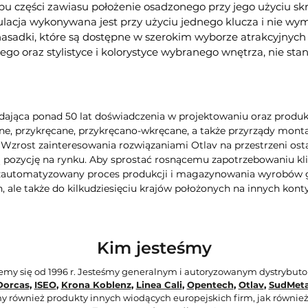
 części zawiasu położenie osadzonego przy jego użyciu s
egulacja wykonywana jest przy użyciu jednego klucza i nie
asadki, które są dostępne w szerokim wyborze atrakcyjnych
ego oraz stylistyce i kolorystyce wybranego wnętrza, nie s
dająca ponad 50 lat doświadczenia w projektowaniu oraz produkcj
e, przykręcane, przykręcano-wkręcane, a także przyrządy montaż
. Wzrost zainteresowania rozwiązaniami Otlav na przestrzeni ost
pozycję na rynku. Aby sprostać rosnącemu zapotrzebowaniu kli
 zautomatyzowany proces produkcji i magazynowania wyrobów g
, ale także do kilkudziesięciu krajów położonych na innych kont
Kim jesteśmy
jemy się od 1996 r. Jesteśmy generalnym i autoryzowanym dystrybut
Dorcas
,
ISEO
,
Krona Koblenz
,
Linea Cali
,
Opentech
,
Otlav
,
SudMeta
y również produkty innych wiodących europejskich firm, jak również