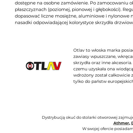
dostępne na osobne zamówienie. Po zamocowaniu obu
płaszczyznach (poziomej, pionowej i głębokości). R
dopasować liczne mosiężne, aluminiowe i nylonowe n
nasadki odpowiadającej kolorystyce skrzydła drzwiow
Otlav to włoska marka posia
zawiasy wpuszczane, wkręcan
skrzydła oraz inne akcesoria
czemu uzyskała ona wiodącą 
wdrożony został całkowicie
tylko do państw europejskich
Dystrybucją okuć do stolarki otworowej zajmu
Athmer
,
W swojej ofercie posiadam