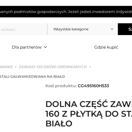
wanych podmiotów gospodarczych. Jeżeli jesteś inwestorem indywidu
S
Wszystkie kategorie
Dla partnerów
Gdzie kupić
OWANIE
>
ZAWIASY DO DRZWI DREWNIANYCH
>
O STALI GALWANIZOWANA NA BIAŁO
Kod produktu:
CG495160H533
DOLNA CZĘŚĆ ZAWI
160 Z PŁYTKĄ DO 
BIAŁO