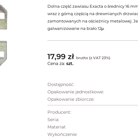
Dolna część zawiasu Exacta o średnicy 16 m
wraz z górną częścią na drewnianych drzwi
zamontowanych na ościeżnicy metalowej. Jes
galwanizowane na biało 12μ.
17,99 zł
brutto (z VAT 23%)
Cena za:
szt.
Dostępność:
Opakowanie jednostkowe:
Opakowanie zbiorcze:
Producent:
Seria:
Materiał:
Wykończenie: