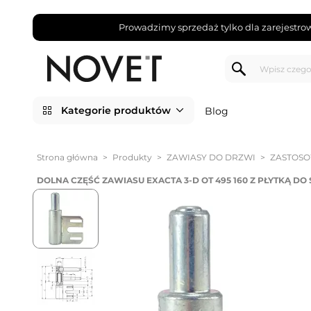
Prowadzimy sprzedaż tylko dla zarejestro
Kategorie produktów
Blog
Strona główna
>
Produkty
>
ZAWIASY DO DRZWI
>
ZASTOS
DOLNA CZĘŚĆ ZAWIASU EXACTA 3-D OT 495 160 Z PŁYTKĄ D