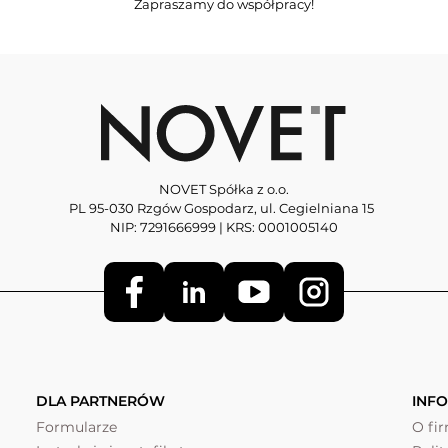
Zapraszamy do współpracy!
NOVET Spółka z o.o.
PL 95-030 Rzgów Gospodarz, ul. Cegielniana 15
NIP: 7291666999 | KRS: 0001005140
DLA PARTNERÓW
INF
Formularze
O fi