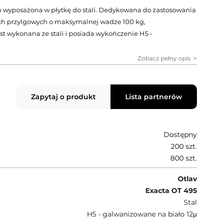
m wyposażona w płytkę do stali. Dedykowana do zastosowania
ach przylgowych o maksymalnej wadze 100 kg,
t wykonana ze stali i posiada wykończenie H5 -
Zobacz pełny opis
Zapytaj o produkt
Lista partnerów
Dostępny
200 szt.
800 szt.
Otlav
Exacta OT 495
Stal
H5 - galwanizowane na biało 12μ