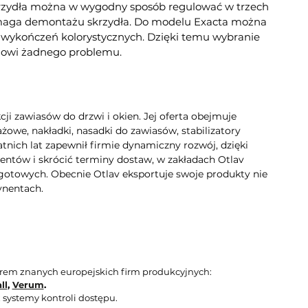
krzydła można w wygodny sposób regulować w trzech
 wymaga demontażu skrzydła. Do modelu Exacta można
 wykończeń kolorystycznych. Dzięki temu wybranie
tanowi żadnego problemu.
i zawiasów do drzwi i okien. Jej oferta obejmuje
owe, nakładki, nasadki do zawiasów, stabilizatory
atnich lat zapewnił firmie dynamiczny rozwój, dzięki
entów i skrócić terminy dostaw, w zakładach Otlav
otowych. Obecnie Otlav eksportuje swoje produkty nie
ynentach.
orem znanych europejskich firm produkcyjnych:
ll
,
Verum
.
 systemy kontroli dostępu.