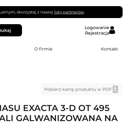
alnym, skorzystaj z naszej
listy partnerów
.
Logowanie
zukaj
Rejestracja
O firmie
Kontakt
Pobierz kartę produktu w PDF
ASU EXACTA 3-D OT 495
STALI GALWANIZOWANA NA