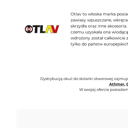
Otlav to włoska marka posia
zawiasy wpuszczane, wkręcan
skrzydła oraz inne akcesoria
czemu uzyskała ona wiodącą 
wdrożony został całkowicie
tylko do państw europejskich
Dystrybucją okuć do stolarki otworowej zajmu
Athmer
,
W swojej ofercie posiadam