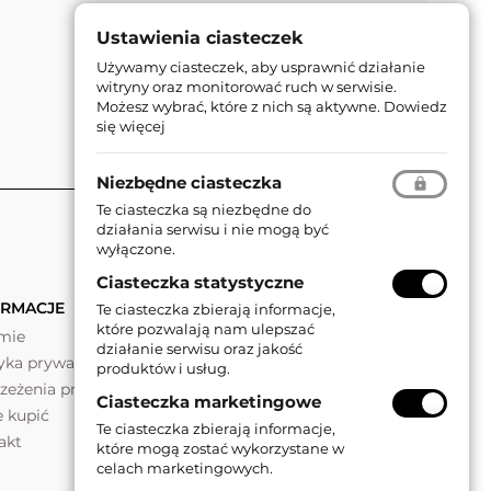
Ustawienia ciasteczek
Używamy ciasteczek, aby usprawnić działanie
witryny oraz monitorować ruch w serwisie.
Możesz wybrać, które z nich są aktywne.
Dowiedz
się więcej
Niezbędne ciasteczka
Te ciasteczka są niezbędne do
działania serwisu i nie mogą być
wyłączone.
Ciasteczka statystyczne
ORMACJE
Te ciasteczka zbierają informacje,
które pozwalają nam ulepszać
rmie
działanie serwisu oraz jakość
tyka prywatności
produktów i usług.
rzeżenia prawne
Ciasteczka marketingowe
e kupić
Te ciasteczka zbierają informacje,
akt
które mogą zostać wykorzystane w
celach marketingowych.