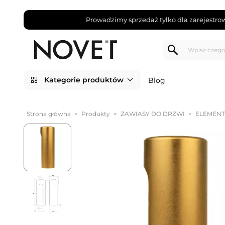
Prowadzimy sprzedaż tylko dla zarejestro
Kategorie produktów
Blog
Strona główna
>
Produkty
>
ZAWIASY DO DRZWI
>
ELEMENT