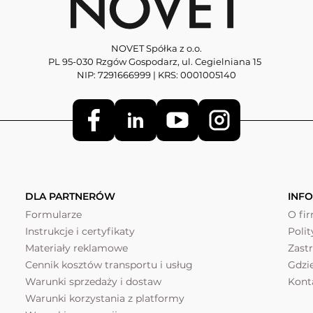
NOVET Spółka z o.o.
PL 95-030 Rzgów Gospodarz, ul. Cegielniana 15
NIP: 7291666999 | KRS: 0001005140
DLA PARTNERÓW
INF
Formularze
O fi
Instrukcje i certyfikaty
Poli
Materiały reklamowe
Zast
Cennik kosztów transportu i usług
Gdzi
Warunki sprzedaży i dostaw
Kont
Warunki korzystania z platformy