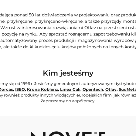
dająca ponad 50 lat doświadczenia w projektowaniu oraz produkcj
e, przykręcane, przykręcano-wkręcane, a także przyrządy montaż
. Wzrost zainteresowania rozwiązaniami Otlav na przestrzeni ost
pozycję na rynku. Aby sprostać rosnącemu zapotrzebowaniu kli
 zautomatyzowany proces produkcji i magazynowania wyrobów g
, ale także do kilkudziesięciu krajów położonych na innych kont
Kim jesteśmy
jemy się od 1996 r. Jesteśmy generalnym i autoryzowanym dystrybut
Dorcas
,
ISEO
,
Krona Koblenz
,
Linea Cali
,
Opentech
,
Otlav
,
SudMeta
y również produkty innych wiodących europejskich firm, jak również
Zapraszamy do współpracy!