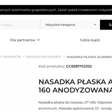
wanych podmiotów gospodarczych. Jeżeli jesteś inwestorem indywidu
S
Wszystkie kategorie
Dla partnerów
Gdzie kupić
Y ZAWIASÓW
>
NASADKI NA ZAWIASY
>
NASADKA PŁASKA ALUMINI
Kod produktu:
GC838170JZ02
NASADKA PŁASKA 
160 ANODYZOWANA
Nasadka płaska do zawiasu OT 495. Odpowie
aluminium. Posiada wykończenie JZ - anody