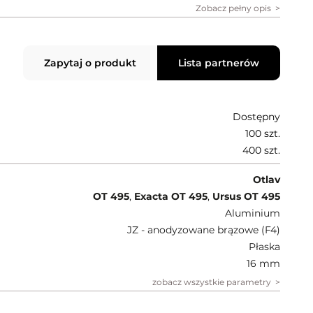
Zobacz pełny opis
Zapytaj o produkt
Lista partnerów
Dostępny
100 szt.
400 szt.
Otlav
OT 495
,
Exacta OT 495
,
Ursus OT 495
Aluminium
JZ - anodyzowane brązowe (F4)
Płaska
16 mm
zobacz wszystkie parametry