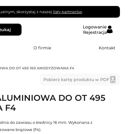
alnym, skorzystaj z naszej
listy partnerów
.
Logowanie
zukaj
Rejestracja
O firmie
Kontakt
OWA DO OT 495 160 ANODYZOWANA F4
Pobierz kartę produktu w PDF
ALUMINIOWA DO OT 495
 F4
dnia do zawiasu o średnicy 16 mm. Wykonana z
zowane brązowe (F4).