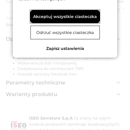
Grubość:
6 mm
zobacz wszystkie parametry
Akceptuj wszystkie ciasteczka
Zawartość opakowania:
Blacha zaczepowa.
Odrzuć wszystkie ciasteczka
Opis produktu
Zapisz ustawienia
U-kształtna blacha zaczepowa do rygli obrotowych.
Wykonana ze stali nierdzewnej.
Dedykowana do zamków serii 7991.
Posiada wymiary 134x24x6 mm.
Parametry techniczne
Warianty produktu
ISEO Serrature S.p.A
to znany na całym
świecie producent zamknięć ewakuacyjnych,