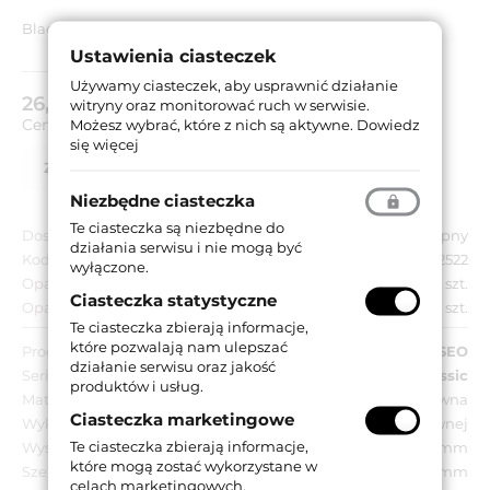
Blacha zaczepowa do rygli obrotowych zamków serii 7991.
Ustawienia ciasteczek
Zobacz pełny opis
Używamy ciasteczek, aby usprawnić działanie
26,03 zł
witryny oraz monitorować ruch w serwisie.
brutto (z VAT 23%)
Cena za:
szt.
Możesz wybrać, które z nich są aktywne.
Dowiedz
się więcej
Zapytaj o produkt
Lista partnerów
Niezbędne ciasteczka
Te ciasteczka są niezbędne do
Dostępność:
Dostępny
działania serwisu i nie mogą być
Kod EAN:
8020614082522
wyłączone.
Opakowanie jednostkowe:
10 szt.
Ciasteczka statystyczne
Opakowanie zbiorcze:
10 szt.
Te ciasteczka zbierają informacje,
które pozwalają nam ulepszać
Producent:
ISEO
działanie serwisu oraz jakość
Seria:
Multiblindo Classic
produktów i usług.
Materiał:
Stal nierdzewna
Ciasteczka marketingowe
Wykończenie:
Kolor stali nierdzewnej
Te ciasteczka zbierają informacje,
Wysokość:
134 mm
które mogą zostać wykorzystane w
Szerokość:
24 mm
celach marketingowych.