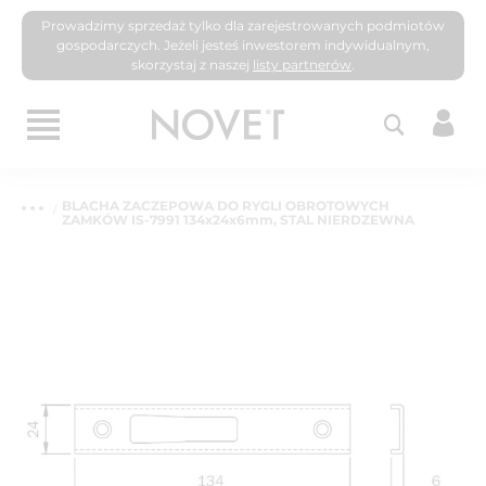
Prowadzimy sprzedaż tylko dla zarejestrowanych podmiotów
gospodarczych. Jeżeli jesteś inwestorem indywidualnym,
skorzystaj z naszej
listy partnerów
.
BLACHA ZACZEPOWA DO RYGLI OBROTOWYCH
ZAMKÓW IS-7991 134x24x6mm, STAL NIERDZEWNA