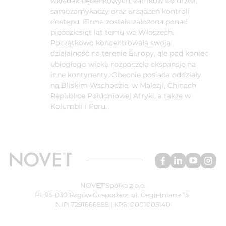
wkładek bębenkowych, zamków do drzwi,
samozamykaczy oraz urządzeń kontroli
dostępu. Firma została założona ponad
pięćdziesiąt lat temu we Włoszech.
Początkowo koncentrowała swoją
działalność na terenie Europy, ale pod koniec
ubiegłego wieku rozpoczęła ekspansję na
inne kontynenty. Obecnie posiada oddziały
na Bliskim Wschodzie, w Malezji, Chinach,
Republice Południowej Afryki, a także w
Kolumbii i Peru.
NOVET Spółka z o.o.
PL 95-030 Rzgów Gospodarz, ul. Cegielniana 15
NIP: 7291666999 | KRS: 0001005140