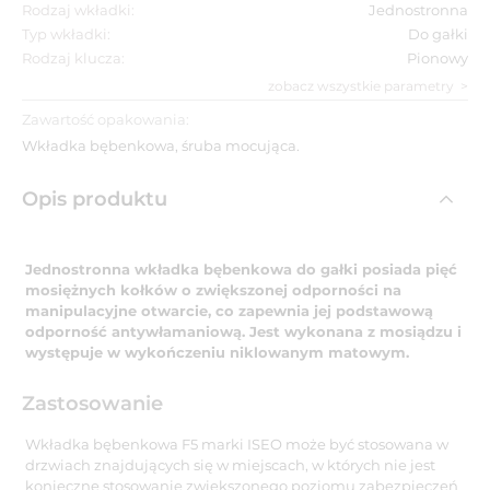
Rodzaj wkładki:
Jednostronna
Typ wkładki:
Do gałki
Rodzaj klucza:
Pionowy
zobacz wszystkie parametry
Zawartość opakowania:
Wkładka bębenkowa, śruba mocująca.
Opis produktu
Jednostronna wkładka bębenkowa do gałki posiada pięć
mosiężnych kołków o zwiększonej odporności na
manipulacyjne otwarcie, co zapewnia jej podstawową
odporność antywłamaniową. Jest wykonana z mosiądzu i
występuje w wykończeniu niklowanym matowym.
Zastosowanie
Wkładka bębenkowa F5 marki ISEO może być stosowana w
drzwiach znajdujących się w miejscach, w których nie jest
konieczne stosowanie zwiększonego poziomu zabezpieczeń