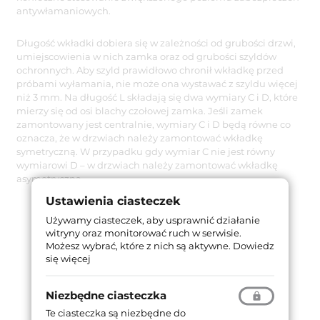
antywłamaniowych.
Długość wkładki dobiera się w zależności od grubości drzwi,
umiejscowienia w nich zamka oraz od grubości szyldów
ochronnych. Aby szyld prawidłowo chronił wkładkę przed
próbami wyłamania, nie może ona wystawać z szyldu więcej
niż 3 mm. Na długość L składają się dwa wymiary C i D, które
mierzy się od osi blachy czołowej zamka. Jeśli zamek
zamontowany jest centralnie, wymiary C i D będą równe co
oznacza, że w drzwiach należy zamontować wkładkę
symetryczną. W przypadku gdy wymiar C nie jest równy
wymiarowi D – w drzwiach należy zamontować wkładkę
asymetryczną.
Ustawienia ciasteczek
Używamy ciasteczek, aby usprawnić działanie
witryny oraz monitorować ruch w serwisie.
Możesz wybrać, które z nich są aktywne.
Dowiedz
się więcej
Niezbędne ciasteczka
Te ciasteczka są niezbędne do