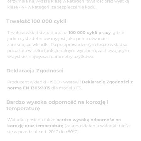
otrzymała najwyższą klasę w kategorii trwałość oraz wysoką
klasę - 4 - w kategorii zabezpieczenie kodu.
Trwałość 100 000 cykli
Trwałość wkładki zbadano na
100 000 cykli pracy
, gdzie
jeden cykl zdefiniowany jest jako pełne otwarcie i
zamknięcie wkładki. Po przeprowadzonym teście wkładka
pozostała w pełni funkcjonalnym wyrobem, zachowującym
wszystkie, najwyższe parametry użytkowe.
Deklaracja Zgodności
Producent wkładki - ISEO - wystawił
Deklarację Zgodności z
normą EN 1303:2015
dla modelu F5.
Bardzo wysoka odporność na korozję i
temperaturę
Wkladka posiada także
bardzo wysoką odporność na
korozję oraz temperaturę
(zakres działania wkładki mieści
się w przedziale od -20°C do +80°C).