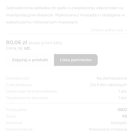
Jednostronna wkładka do gałki o zwiększonej odporności na
manipulacyjne otwarcie. Wykonana z mosiądzu i dostępna w
wykończeniu niklowanym matowym.
Zobacz pełny opis
80,06 zł
brutto (z VAT 23%)
Cena za:
szt.
Zapytaj o produkt
Lista partnerów
Dostępność:
Na zamówienie
Czas dostawy:
Do 5 dni roboczych
Opakowanie jednostkowe:
1 szt.
Opakowanie zbiorcze:
1 szt.
Producent:
ISEO
Seria:
F5
Materiał:
Mosiądz
Wykończenie:
Niklowane matowe