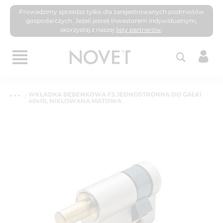
Prowadzimy sprzedaż tylko dla zarejestrowanych podmiotów
gospodarczych. Jeżeli jesteś inwestorem indywidualnym,
skorzystaj z naszej
listy partnerów
.
WKŁADKA BĘBENKOWA F5 JEDNOSTRONNA DO GAŁKI
40x10, NIKLOWANA MATOWA