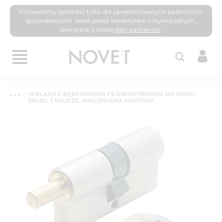
Prowadzimy sprzedaż tylko dla zarejestrowanych podmiotów
gospodarczych. Jeżeli jesteś inwestorem indywidualnym,
skorzystaj z naszej
listy partnerów
.
WKŁADKA BĘBENKOWA F5 DWUSTRONNA DO GAŁKI
30x30, 3 KLUCZE, NIKLOWANA MATOWA