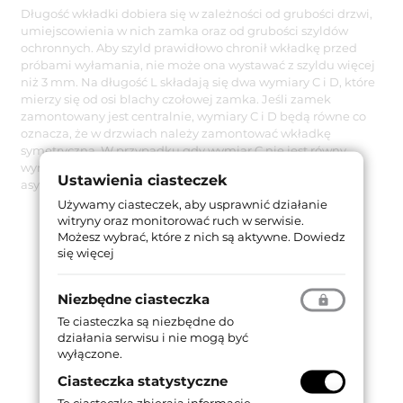
Długość wkładki dobiera się w zależności od grubości drzwi,
umiejscowienia w nich zamka oraz od grubości szyldów
ochronnych. Aby szyld prawidłowo chronił wkładkę przed
próbami wyłamania, nie może ona wystawać z szyldu więcej
niż 3 mm. Na długość L składają się dwa wymiary C i D, które
mierzy się od osi blachy czołowej zamka. Jeśli zamek
zamontowany jest centralnie, wymiary C i D będą równe co
oznacza, że w drzwiach należy zamontować wkładkę
symetryczną. W przypadku gdy wymiar C nie jest równy
wymiarowi D – w drzwiach należy zamontować wkładkę
Ustawienia ciasteczek
asymetryczną.
Używamy ciasteczek, aby usprawnić działanie
witryny oraz monitorować ruch w serwisie.
Możesz wybrać, które z nich są aktywne.
Dowiedz
się więcej
Niezbędne ciasteczka
Te ciasteczka są niezbędne do
działania serwisu i nie mogą być
wyłączone.
Ciasteczka statystyczne
Te ciasteczka zbierają informacje,