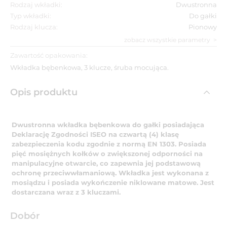
Rodzaj wkładki:
Dwustronna
Typ wkładki:
Do gałki
Rodzaj klucza:
Pionowy
zobacz wszystkie parametry
Zawartość opakowania:
Wkładka bębenkowa, 3 klucze, śruba mocująca.
Opis produktu
Dwustronna wkładka bębenkowa do gałki posiadająca
Deklarację Zgodności ISEO na czwartą (4) klasę
zabezpieczenia kodu zgodnie z normą EN 1303. Posiada
pięć mosiężnych kołków o zwiększonej odporności na
manipulacyjne otwarcie, co zapewnia jej podstawową
ochronę przeciwwłamaniową. Wkładka jest wykonana z
mosiądzu i posiada wykończenie niklowane matowe. Jest
dostarczana wraz z 3 kluczami.
Dobór