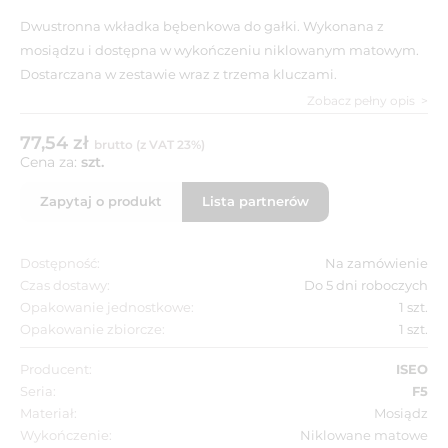
Dwustronna wkładka bębenkowa do gałki. Wykonana z
mosiądzu i dostępna w wykończeniu niklowanym matowym.
Dostarczana w zestawie wraz z trzema kluczami.
Zobacz pełny opis
77,54 zł
brutto (z VAT 23%)
Cena za:
szt.
Zapytaj o produkt
Lista partnerów
Dostępność:
Na zamówienie
Czas dostawy:
Do 5 dni roboczych
Opakowanie jednostkowe:
1 szt.
Opakowanie zbiorcze:
1 szt.
Producent:
ISEO
Seria:
F5
Materiał:
Mosiądz
Wykończenie:
Niklowane matowe