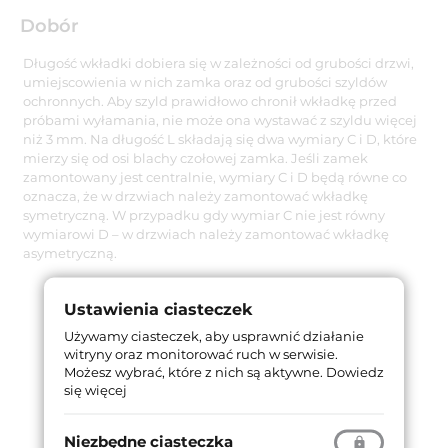
Dobór
Długość wkładki dobiera się w zależności od grubości drzwi,
umiejscowienia w nich zamka oraz od grubości szyldów
ochronnych. Aby szyld prawidłowo chronił wkładkę przed
próbami wyłamania, nie może ona wystawać z szyldu więcej
niż 3 mm. Na długość L składają się dwa wymiary C i D, które
mierzy się od osi blachy czołowej zamka. Jeśli zamek
zamontowany jest centralnie, wymiary C i D będą równe co
oznacza, że w drzwiach należy zamontować wkładkę
symetryczną. W przypadku gdy wymiar C nie jest równy
wymiarowi D – w drzwiach należy zamontować wkładkę
asymetryczną.
Ustawienia ciasteczek
Używamy ciasteczek, aby usprawnić działanie
witryny oraz monitorować ruch w serwisie.
Możesz wybrać, które z nich są aktywne.
Dowiedz
się więcej
Niezbędne ciasteczka