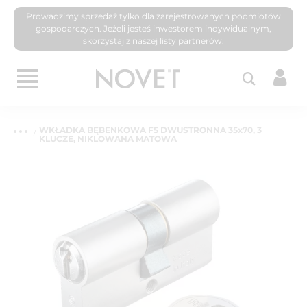
Prowadzimy sprzedaż tylko dla zarejestrowanych podmiotów
gospodarczych. Jeżeli jesteś inwestorem indywidualnym,
skorzystaj z naszej
listy partnerów
.
WKŁADKA BĘBENKOWA F5 DWUSTRONNA 35x70, 3
KLUCZE, NIKLOWANA MATOWA