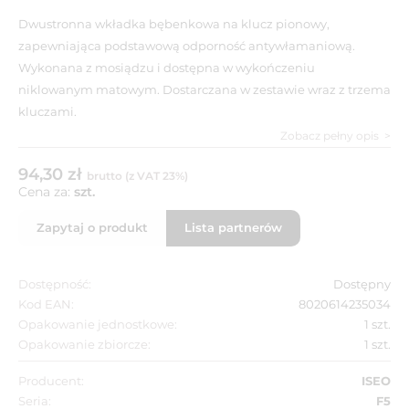
Dwustronna wkładka bębenkowa na klucz pionowy,
zapewniająca podstawową odporność antywłamaniową.
Wykonana z mosiądzu i dostępna w wykończeniu
niklowanym matowym. Dostarczana w zestawie wraz z trzema
kluczami.
Zobacz pełny opis
94,30 zł
brutto (z VAT 23%)
Cena za:
szt.
Zapytaj o produkt
Lista partnerów
Dostępność:
Dostępny
Kod EAN:
8020614235034
Opakowanie jednostkowe:
1 szt.
Opakowanie zbiorcze:
1 szt.
Producent:
ISEO
Seria:
F5