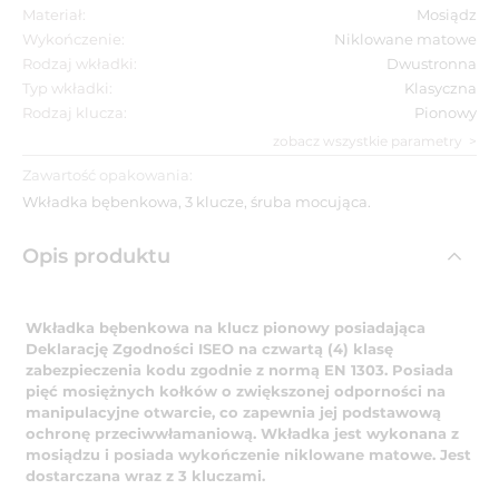
Materiał:
Mosiądz
Wykończenie:
Niklowane matowe
Rodzaj wkładki:
Dwustronna
Typ wkładki:
Klasyczna
Rodzaj klucza:
Pionowy
zobacz wszystkie parametry
Zawartość opakowania:
Wkładka bębenkowa, 3 klucze, śruba mocująca.
Opis produktu
Wkładka bębenkowa na klucz pionowy posiadająca
Deklarację Zgodności ISEO na czwartą (4) klasę
zabezpieczenia kodu zgodnie z normą EN 1303. Posiada
pięć mosiężnych kołków o zwiększonej odporności na
manipulacyjne otwarcie, co zapewnia jej podstawową
ochronę przeciwwłamaniową. Wkładka jest wykonana z
mosiądzu i posiada wykończenie niklowane matowe. Jest
dostarczana wraz z 3 kluczami.