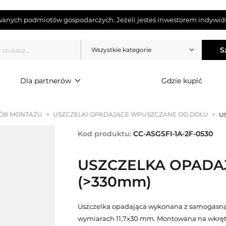
wanych podmiotów gospodarczych. Jeżeli jesteś inwestorem indywidu
S
Wszystkie kategorie
Dla partnerów
Gdzie kupić
ÓB MONTAŻU
>
USZCZELKI OPADAJĄCE WPUSZCZANE OD DOŁU
>
U
Kod produktu:
CC-ASGSFI-1A-2F-0530
USZCZELKA OPADAJ
(>330mm)
Uszczelka opadająca wykonana z samogasną
wymiarach 11,7x30 mm. Montowana na wkręty