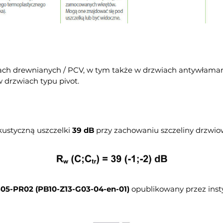
ach drewnianych / PCV, w tym także w drzwiach antywłama
 drzwiach typu pivot.
kustyczną uszczelki
39 dB
przy zachowaniu szczeliny drzwi
305-PR02 (PB10-Z13-G03-04-en-01)
opublikowany przez insty