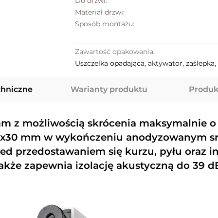
Do drzwi:
Materiał drzwi:
Sposób montażu:
Zawartość opakowania:
Uszczelka opadająca, aktywator, zaślepka
chniczne
Warianty produktu
Produk
 mm z możliwością skrócenia maksymalnie 
1,7x30 mm w wykończeniu anodyzowanym sr
rzed przedostawaniem się kurzu, pyłu oraz
akże zapewnia izolację akustyczną do 39 d