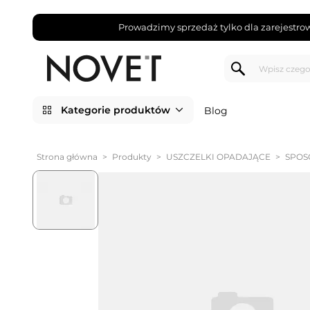
Prowadzimy sprzedaż tylko dla zarejestro
Kategorie produktów
Blog
Strona główna
>
Produkty
>
USZCZELKI OPADAJĄCE
>
SPOS