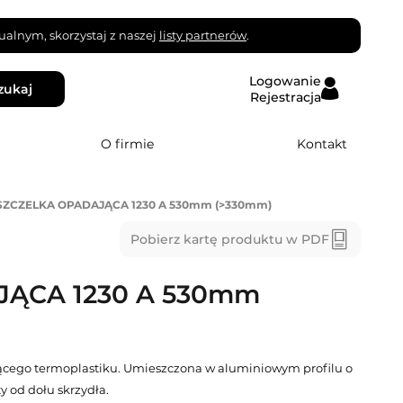
alnym, skorzystaj z naszej
listy partnerów
.
Logowanie
zukaj
Rejestracja
O firmie
Kontakt
SZCZELKA OPADAJĄCA 1230 A 530mm (>330mm)
Pobierz kartę produktu w PDF
ĄCA 1230 A 530mm
cego termoplastiku. Umieszczona w aluminiowym profilu o
 od dołu skrzydła.