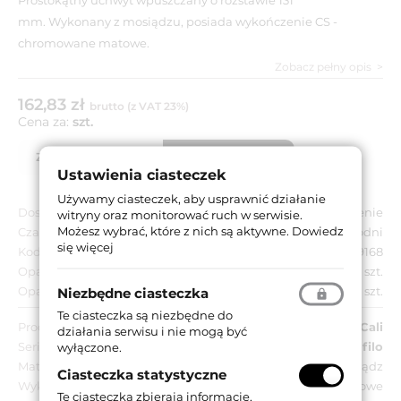
mm. Wykonany z mosiądzu, posiada wykończenie CS -
chromowane matowe.
Zobacz pełny opis
162,83 zł
brutto (z VAT 23%)
Cena za:
szt.
Zapytaj o produkt
Lista partnerów
Ustawienia ciasteczek
Używamy ciasteczek, aby usprawnić działanie
Dostępność:
Na zamówienie
witryny oraz monitorować ruch w serwisie.
Możesz wybrać, które z nich są aktywne.
Dowiedz
Czas dostawy:
Do 8 tygodni
się więcej
Kod EAN:
8032731339168
Opakowanie jednostkowe:
12 szt.
Opakowanie zbiorcze:
12 szt.
Niezbędne ciasteczka
Te ciasteczka są niezbędne do
Producent:
Linea Cali
działania serwisu i nie mogą być
Seria:
Profilo
wyłączone.
Materiał:
Mosiądz
Ciasteczka statystyczne
Wykończenie:
CS - chromowane matowe
Te ciasteczka zbierają informacje,