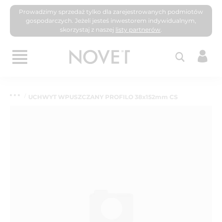
Prowadzimy sprzedaż tylko dla zarejestrowanych podmiotów
gospodarczych. Jeżeli jesteś inwestorem indywidualnym,
skorzystaj z naszej
listy partnerów
.
UCHWYT WPUSZCZANY PROFILO 38x152mm CS