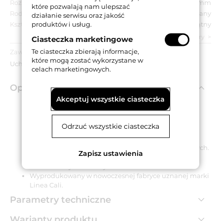
Rozstaw:
131 mm
które pozwalają nam ulepszać
Rodzaj uchwytu:
Wpuszczany
działanie serwisu oraz jakość
produktów i usług.
Kształt uchwytu:
Prostokątny
zobacz wszystkie parametry
Ciasteczka marketingowe
Te ciasteczka zbierają informacje,
Zawartość opakowania:
które mogą zostać wykorzystane w
Uchwyt, akcesoria montażowe.
celach marketingowych.
Opis produktu
Akceptuj wszystkie ciasteczka
Prostokątny uchwyt wpuszczany o wymiarach 38x152
Odrzuć wszystkie ciasteczka
mm.
Dedykowany do montażu w drzwiach drewnianych.
Odpowiedni do zastosowania w systemach drzwiowych.
Zapisz ustawienia
Wykonany z mosiądzu i dostępny w wykończeniu
chromowanym matowym.
Wyprodukowany w nowoczesnej fabryce uznanej marki
Linea Cali.
Parametry techniczne
Warianty produktu