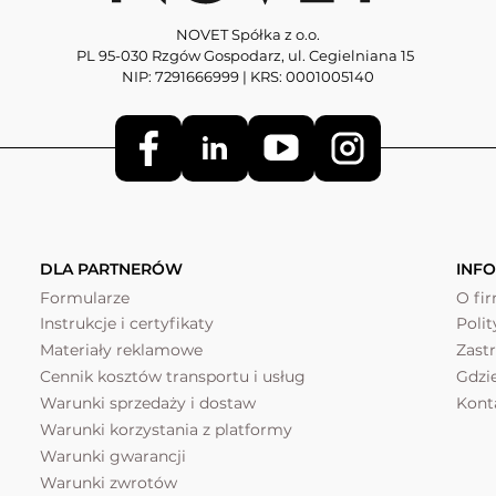
NOVET Spółka z o.o.
PL 95-030 Rzgów Gospodarz, ul. Cegielniana 15
NIP: 7291666999 | KRS: 0001005140
DLA PARTNERÓW
INF
Formularze
O fi
Instrukcje i certyfikaty
Poli
Materiały reklamowe
Zast
Cennik kosztów transportu i usług
Gdzi
Warunki sprzedaży i dostaw
Kont
Warunki korzystania z platformy
Warunki gwarancji
Warunki zwrotów