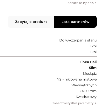
Zobacz pełny opis
Zapytaj o produkt
Lista partnerów
Do wyczerpania stanu
1 kpl
1 kpl
Linea Cali
Slim
Mosiądz
NS - niklowane matowe
Wewnętrznych
50x50 mm
Kwadratowy
zobacz wszystkie parametry