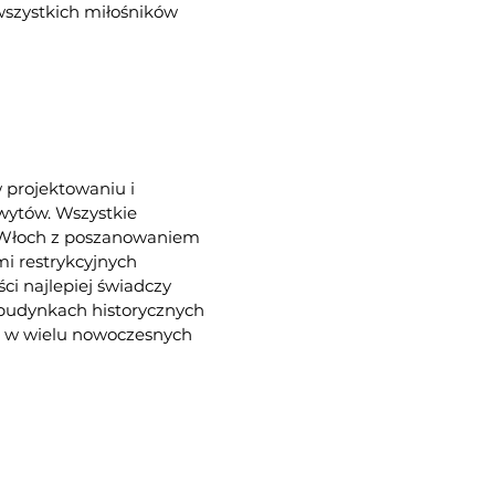
szystkich miłośników
w projektowaniu i
hwytów. Wszystkie
e Włoch z poszanowaniem
i restrykcyjnych
ści najlepiej świadczy
 budynkach historycznych
az w wielu nowoczesnych