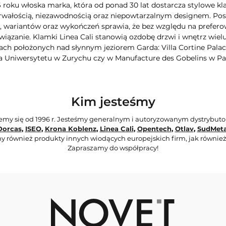
6 roku włoska marka, która od ponad 30 lat dostarcza stylowe kla
rwałością, niezawodnością oraz niepowtarzalnym designem. Poszc
wariantów oraz wykończeń sprawia, że bez względu na preferow
iązanie. Klamki Linea Cali stanowią ozdobę drzwi i wnętrz wie
ch położonych nad słynnym jeziorem Garda: Villa Cortine Palac
a Uniwersytetu w Zurychu czy w Manufacture des Gobelins w Pa
Kim jesteśmy
jemy się od 1996 r. Jesteśmy generalnym i autoryzowanym dystrybut
Dorcas
,
ISEO
,
Krona Koblenz
,
Linea Cali
,
Opentech
,
Otlav
,
SudMeta
y również produkty innych wiodących europejskich firm, jak również
Zapraszamy do współpracy!