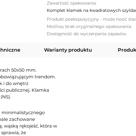
Zawartość opakowania:
Komplet klamek na kwadratowych szyldac
Produkt poekspozycyjny - może nosić śla
Możliwy brak oryginalnego opakowania.
Dostępność do wyczerpania zapasów.
chniczne
Warianty produktu
Produk
arach 50x50 mm.
 obowiązującym trendom.
k i do wnętrz
ci publicznej. Klamka
(NS).
a minimalistycznego
konale zachowane
, wąską rękojeść, która w
 sprawia, że