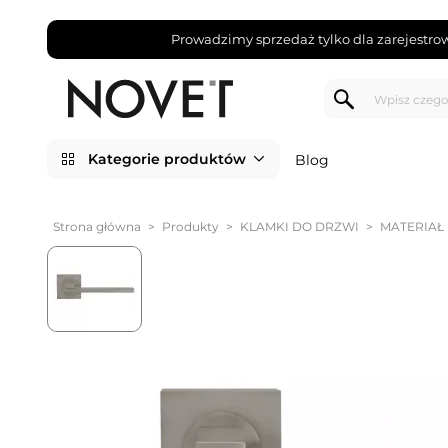
Prowadzimy sprzedaż tylko dla zarejestro
Kategorie produktów
Blog
Strona główna
>
Produkty
>
KLAMKI DO DRZWI
>
MATERIAŁ