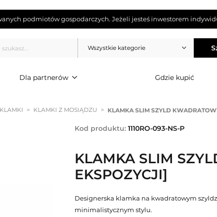
wanych podmiotów gospodarczych. Jeżeli jesteś inwestorem indywidu
S
Wszystkie kategorie
Dla partnerów
Gdzie kupić
 KLAMKI
>
KLAMKI Z MOSIĄDZU
>
KLAMKA SLIM SZYLD KWADRATOWY 
Kod produktu:
1110RO-093-NS-P
KLAMKA SLIM SZYL
EKSPOZYCJI]
Designerska klamka na kwadratowym szyldz
minimalistycznym stylu.