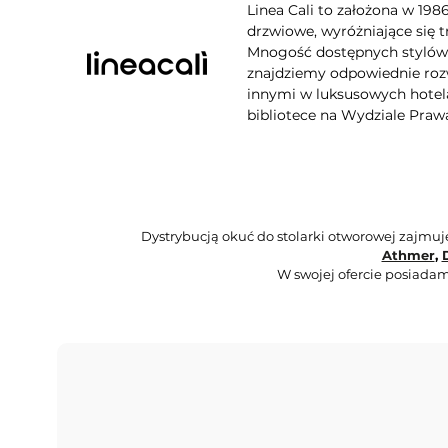
Linea Cali to założona w 198
drzwiowe, wyróżniające się t
Mnogość dostępnych stylów, 
znajdziemy odpowiednie rozw
innymi w luksusowych hotela
bibliotece na Wydziale Praw
Dystrybucją okuć do stolarki otworowej zajmu
Athmer
,
W swojej ofercie posiadam