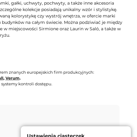
mki, gałki, uchwyty, pochwyty, a także inne akcesoria
zególne kolekcje posiadają unikalny wzór i stylistykę.
aną kolorystykę czy wystrój wnętrza, w ofercie marki
lu budynków na całym świecie. Można podziwiać je między
e w miejscowości Sirmione oraz Laurin w Saló, a także w
ryżu.
orem znanych europejskich firm produkcyjnych:
ll
,
Verum
.
 systemy kontroli dostępu.
Ustawienia ciasteczek