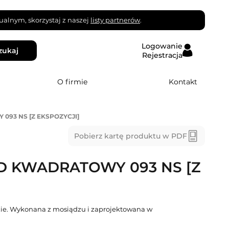
alnym, skorzystaj z naszej
listy partnerów
.
Logowanie
zukaj
Rejestracja
O firmie
Kontakt
093 NS [Z EKSPOZYCJI]
Pobierz kartę produktu w PDF
D KWADRATOWY 093 NS [Z
ie. Wykonana z mosiądzu i zaprojektowana w