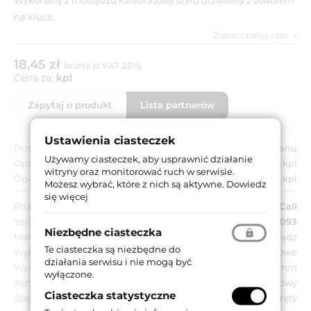
na klucz.
Zobacz pełny opis
18,45 zł
brutto (z VAT 23%)
Cena za:
kpl
Zapytaj o produkt
Lista partnerów
Ustawienia ciasteczek
Dostępność:
Do wyczerpania stanu
Używamy ciasteczek, aby usprawnić działanie
Opakowanie jednostkowe:
1 kpl
witryny oraz monitorować ruch w serwisie.
Opakowanie zbiorcze:
1 kpl
Możesz wybrać, które z nich są aktywne.
Dowiedz
się więcej
Producent:
Linea Cali
Seria:
LC 093
Niezbędne ciasteczka
Materiał:
Mosiądz
Te ciasteczka są niezbędne do
Wykończenie:
NS - niklowane matowe
działania serwisu i nie mogą być
Wymiar szyldu:
50x50 mm
wyłączone.
Kształt szyldu:
Kwadratowy
Ciasteczka statystyczne
Sposób montażu:
Na śruby, Na wkręty