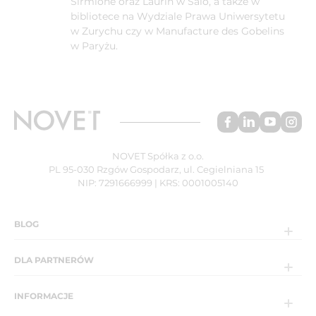
Sirmione oraz Laurin w Saló, a także w
bibliotece na Wydziale Prawa Uniwersytetu
w Zurychu czy w Manufacture des Gobelins
w Paryżu.
NOVET Spółka z o.o.
PL 95-030 Rzgów Gospodarz, ul. Cegielniana 15
NIP: 7291666999 | KRS: 0001005140
BLOG
DLA PARTNERÓW
INFORMACJE