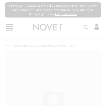
Prowadzimy sprzedaż tylko dla zarejestrowanych podmiotów
gospodarczych. Jeżeli jesteś inwestorem indywidualnym,
skorzystaj z naszej
listy partnerów
.
SZYLD DOLNY KWADRATOWY 093 KL NS