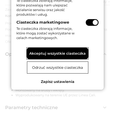
Te ciasteczka zbierają informacje,
zobacz wszystkie parametry
które pozwalają nam ulepszać
Zawartość opakowania:
działanie serwisu oraz jakość
produktów i usług.
Komplet szyldów, akcesoria montażowe.
Ciasteczka marketingowe
Produkt wyprzedażowy.
Te ciasteczka zbierają informacje,
Podana cena dotyczy wyłącznie towarów znajdujących się na
które mogą zostać wykorzystane w
magazynie.
celach marketingowych.
Oferta obowiązuje do wyczerpania zapasów.
Akceptuj wszystkie ciasteczka
Opis produktu
Odrzuć wszystkie ciasteczka
Kwadratowy szyld o wymiarach 50x50 mm.
Posiada otwór na klucz.
Wykonany z mosiądzu.
Zapisz ustawienia
Dostępny w wykończeniu niklowanym matowym.
Montowany na śruby i wkręty.
Wyprodukowany na terenie UE przez Linea Cali.
Parametry techniczne