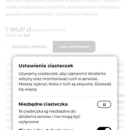
rzadką muszlę Ebala Gracillima. Jest wykonana z mosiądzu i
posiada wykończenie CS - chromowane matowe.
1 186,27 zł
brutto (z VAT 23%)
Cena za:
kpl
Zapytaj o produkt
Lista partnerów
Dostępność:
Na zamówienie
Ustawienia ciasteczek
Czas dostawy:
Do 8 tygodni
Używamy ciasteczek, aby usprawnić działanie
Opakowanie jednostkowe:
1 kpl
witryny oraz monitorować ruch w serwisie.
Opakowanie zbiorcze:
1 kpl
Możesz wybrać, które z nich są aktywne.
Dowiedz
się więcej
Producent:
Linea Cali
Seria:
Shell Mesh
Niezbędne ciasteczka
Materiał:
Mosiądz
Te ciasteczka są niezbędne do
Wykończenie:
CS - chromowane matowe
działania serwisu i nie mogą być
Do drzwi:
Wewnętrznych
wyłączone.
Wymiar szyldu:
Ø 52 mm