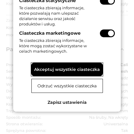
Ciasteczka statystyczne
Kształt szyldu:
Okrągły
Te ciasteczka zbierają informacje,
zobacz wszystkie parametry
które pozwalają nam ulepszać
działanie serwisu oraz jakość
Zawartość opakowania:
produktów i usług.
Komplet klamek na okrągłych szyldach, akcesoria
Ciasteczka marketingowe
montażowe.
Te ciasteczka zbierają informacje,
które mogą zostać wykorzystane w
Parametry techniczne
celach marketingowych.
Producent:
Linea Cali
Akceptuj wszystkie ciasteczka
Seria:
Shell Mesh
Materiał:
Mosiądz
Wykończenie:
CS - chromowane matowe
Odrzuć wszystkie ciasteczka
Do drzwi:
Wewnętrznych
Wymiar szyldu:
Ø 52 mm
Zapisz ustawienia
Kształt szyldu:
Okrągły
Trzpień:
8 mm
Sposób montażu:
Na śruby, Na wkręty
Strona otwierania:
Uniwersalna
Sprężyna powrotna:
Tak