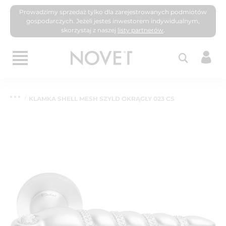
Prowadzimy sprzedaż tylko dla zarejestrowanych podmiotów
gospodarczych. Jeżeli jesteś inwestorem indywidualnym,
skorzystaj z naszej
listy partnerów
.
KLAMKA SHELL MESH SZYLD OKRĄGŁY 023 CS